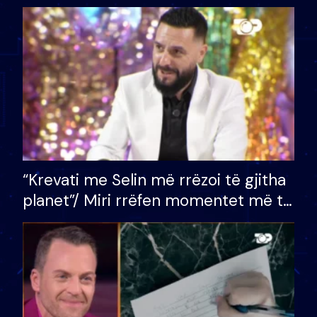
bashkëshorten: S’kemi ndonjë letër
divorci apo jo?
“Krevati me Selin më rrëzoi të gjitha
planet”/ Miri rrëfen momentet më të
bukura në shtëpinë e BB VIP: Do më
mungojë zilja e mëngjesit kur…