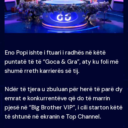
Eno Popi ishte i ftuari i radhës në këtë
puntatë të të “Goca & Gra”, aty ku foli më
shumë rreth karrierës së tij.
Ndër të tjera u zbuluan për herë të parë dy
emrat e konkurrentëve që do të marrin
pjesë në “Big Brother VIP”, i cili starton këtë
të shtunë në ekranin e Top Channel.