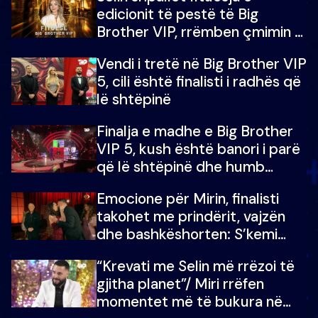
edicionit të pestë të Big
Brother VIP, rrëmben çmimin e
madh prej 100 mijë eurosh
Vendi i tretë në Big Brother VIP
5, cili është finalisti i radhës që
lë shtëpinë
Finalja e madhe e Big Brother
VIP 5, kush është banori i parë
që lë shtëpinë dhe humb
mundësinë për të fituar
Emocione për Mirin, finalisti
çmimin e madh
takohet me prindërit, vajzën
dhe bashkëshorten: S’kemi
ndonjë letër divorci apo jo?
“Krevati me Selin më rrëzoi të
gjitha planet”/ Miri rrëfen
momentet më të bukura në