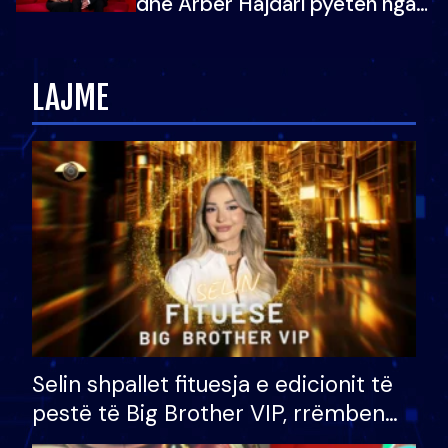
dhe Arbër Hajdari pyeten nga
Ledion Liço: A do ta
zëvendësonit njëri-tjetrin?
LAJME
Selin shpallet fituesja e edicionit të
pestë të Big Brother VIP, rrëmben
çmimin e madh prej 100 mijë eurosh