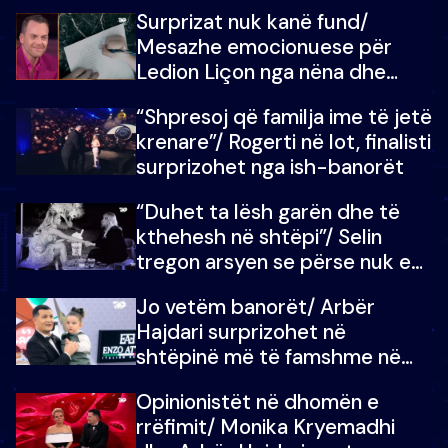
shtëpinë e BB VIP: Do më
Surprizat nuk kanë fund/
mungojë zilja e mëngjesit kur…
Mesazhe emocionuese për
Ledion Liçon nga nëna dhe
fëmijët e tij, moderatori nuk i
“Shpresoj që familja ime të jetë
mban dot lotët: Nuk meritoj…
krenare”/ Rogerti në lot, finalisti
surprizohet nga ish-banorët
“Duhet ta lësh garën dhe të
kthehesh në shtëpi”/ Selin
tregon arsyen se përse nuk e
dëgjoi fjalën e së ëmës: Doja ta
Jo vetëm banorët/ Arbër
çoja luftën time deri në fund
Hajdari surprizohet në
shtëpinë më të famshme në
Shqipëri, opinionisti takohet me
Opinionistët në dhomën e
vajzën e tij
rrëfimit/ Monika Kryemadhi