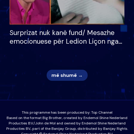
Surprizat nuk kanë fund/ Mesazhe
emocionuese për Ledion Liçon nga
nëna dhe fëmijët e tij, moderatori
nuk i mban dot lotët: Nuk meritoj…
më shumë →
This programme has been produced by:
Top Channel
Based on the format Big Brother, created by Endemol Shine Nederland
Producties B.V./John de Mol and owned by Endemol Shine Nederland
Producties BV., part of the Banijay Group, distributed by Banijay Rights.
Copyright © Endamol Shine Nederland Producties B.V.