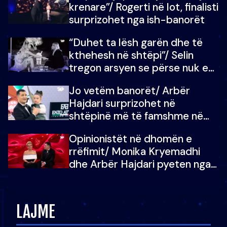
krenare”/ Rogerti në lot, finalisti
surprizohet nga ish-banorët
“Duhet ta lësh garën dhe të
kthehesh në shtëpi”/ Selin
tregon arsyen se përse nuk e
dëgjoi fjalën e së ëmës: Doja ta
Jo vetëm banorët/ Arbër
çoja luftën time deri në fund
Hajdari surprizohet në
shtëpinë më të famshme në
Shqipëri, opinionisti takohet me
Opinionistët në dhomën e
vajzën e tij
rrëfimit/ Monika Kryemadhi
dhe Arbër Hajdari pyeten nga
Ledion Liço: A do ta
zëvendësonit njëri-tjetrin?
LAJME