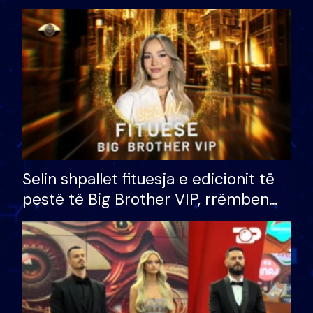
Selin shpallet fituesja e edicionit të
pestë të Big Brother VIP, rrëmben
çmimin e madh prej 100 mijë eurosh