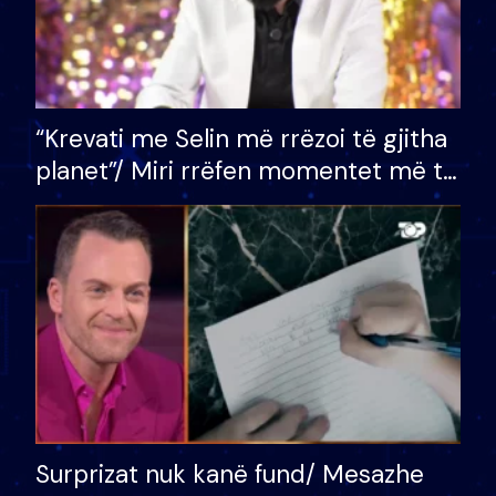
“Krevati me Selin më rrëzoi të gjitha
planet”/ Miri rrëfen momentet më të
bukura në shtëpinë e BB VIP: Do më
mungojë zilja e mëngjesit kur…
Surprizat nuk kanë fund/ Mesazhe