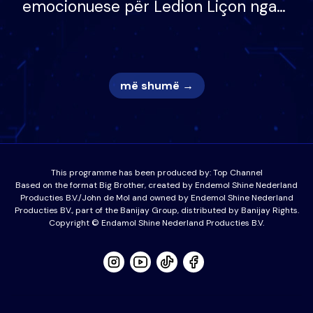
emocionuese për Ledion Liçon nga
nëna dhe fëmijët e tij, moderatori
nuk i mban dot lotët: Nuk meritoj…
më shumë →
This programme has been produced by:
Top Channel
Based on the format Big Brother, created by Endemol Shine Nederland
Producties B.V./John de Mol and owned by Endemol Shine Nederland
Producties BV., part of the Banijay Group, distributed by Banijay Rights.
Copyright © Endamol Shine Nederland Producties B.V.