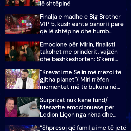
lë shtëpinë
Finalja e madhe e Big Brother
VIP 5, kush është banori i parë
që lë shtëpinë dhe humb
mundësinë për të fituar
Emocione për Mirin, finalisti
çmimin e madh
takohet me prindërit, vajzën
dhe bashkëshorten: S’kemi
ndonjë letër divorci apo jo?
“Krevati me Selin më rrëzoi të
gjitha planet”/ Miri rrëfen
momentet më të bukura në
shtëpinë e BB VIP: Do më
Surprizat nuk kanë fund/
mungojë zilja e mëngjesit kur…
Mesazhe emocionuese për
Ledion Liçon nga nëna dhe
fëmijët e tij, moderatori nuk i
“Shpresoj që familja ime të jetë
mban dot lotët: Nuk meritoj…