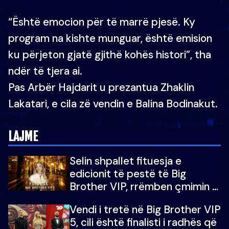
“Është emocion për të marrë pjesë. Ky
program na kishte munguar, është emision
ku përjeton gjatë gjithë kohës histori”, tha
ndër të tjera ai.
Pas Arbër Hajdarit u prezantua Zhaklin
Lakatari, e cila zë vendin e Balina Bodinakut.
LAJME
Selin shpallet fituesja e
edicionit të pestë të Big
Brother VIP, rrëmben çmimin e
madh prej 100 mijë eurosh
Vendi i tretë në Big Brother VIP
5, cili është finalisti i radhës që