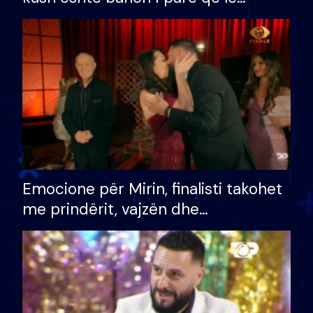
shtëpinë dhe humb mundësinë për
të fituar çmimin e madh
Emocione për Mirin, finalisti takohet
me prindërit, vajzën dhe
bashkëshorten: S’kemi ndonjë letër
divorci apo jo?