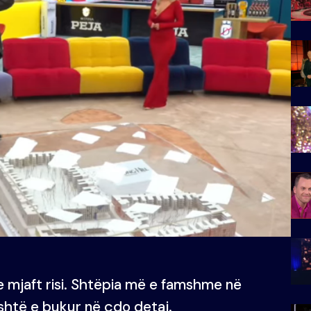
e mjaft risi. Shtëpia më e famshme në
shtë e bukur në çdo detaj.