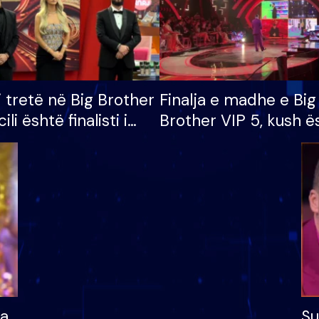
i tretë në Big Brother
Finalja e madhe e Big
cili është finalisti i
Brother VIP 5, kush ë
 që lë shtëpinë
banori i parë që lë sh
dhe humb mundësinë
të fituar çmimin e m
ha
Su