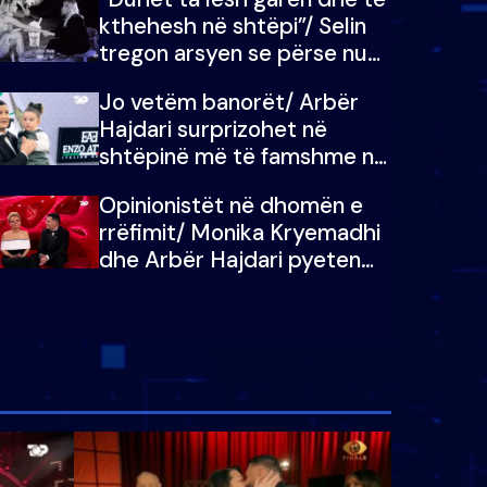
kthehesh në shtëpi”/ Selin
tregon arsyen se përse nuk
e dëgjoi fjalën e së ëmës:
Jo vetëm banorët/ Arbër
Doja ta çoja luftën time deri
Hajdari surprizohet në
në fund
shtëpinë më të famshme në
Shqipëri, opinionisti takohet
Opinionistët në dhomën e
me vajzën e tij
rrëfimit/ Monika Kryemadhi
dhe Arbër Hajdari pyeten
nga Ledion Liço: A do ta
zëvendësonit njëri-tjetrin?