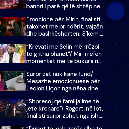
banori i parë që lë shtëpinë
dhe humb mundësinë për të
Emocione për Mirin, finalisti
fituar çmimin e madh
takohet me prindërit, vajzën
dhe bashkëshorten: S’kemi
ndonjë letër divorci apo jo?
“Krevati me Selin më rrëzoi
të gjitha planet”/ Miri rrëfen
momentet më të bukura në
shtëpinë e BB VIP: Do më
Surprizat nuk kanë fund/
mungojë zilja e mëngjesit
Mesazhe emocionuese për
kur…
Ledion Liçon nga nëna dhe
fëmijët e tij, moderatori nuk
“Shpresoj që familja ime të
i mban dot lotët: Nuk
jetë krenare”/ Rogerti në lot,
meritoj…
finalisti surprizohet nga ish-
banorët
“Duhet ta lësh garën dhe të