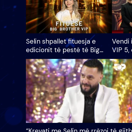
Selin shpallet fituesja e
Vendi 
edicionit të pestë të Big
VIP 5, 
Brother VIP, rrëmben
radhës
çmimin e madh prej 100
mijë eurosh
“Krevati me Selin më rrëzoi të gjit