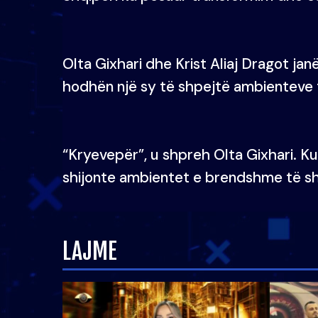
Olta Gixhari dhe Krist Aliaj Dragot jan
hodhën një sy të shpejtë ambienteve t
“Kryevepër”, u shpreh Olta Gixhari. Ku
shijonte ambientet e brendshme të sh
LAJME