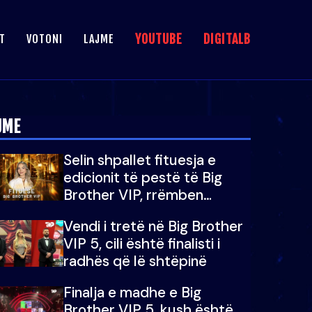
YOUTUBE
DIGITALB
T
VOTONI
LAJME
JME
Selin shpallet fituesja e
edicionit të pestë të Big
Brother VIP, rrëmben
çmimin e madh prej 100
Vendi i tretë në Big Brother
mijë eurosh
VIP 5, cili është finalisti i
radhës që lë shtëpinë
Finalja e madhe e Big
Brother VIP 5, kush është