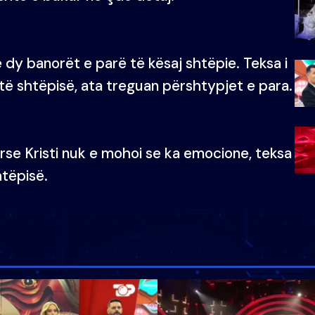
ë dy banorët e parë të kësaj shtëpie. Teksa i
ë shtëpisë, ata treguan përshtypjet e para.
rse Kristi nuk e mohoi se ka emocione, teksa
tëpisë.