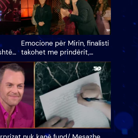
Emocione për Mirin, finalisti
shtë
takohet me prindërit,
tëpinë
vajzën dhe bashkëshorten:
 për
S’kemi ndonjë letër divorci
adh
apo jo?
rprizat nuk kanë fund/ Mesazhe