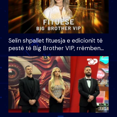
Selin shpallet fituesja e edicionit të
pestë të Big Brother VIP, rrëmben
çmimin e madh prej 100 mijë eurosh