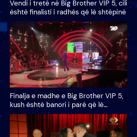
Vendi i tretë në Big Brother VIP 5, cili
është finalisti i radhës që lë shtëpinë
Finalja e madhe e Big Brother VIP 5,
kush është banori i parë që lë
shtëpinë dhe humb mundësinë për
të fituar çmimin e madh