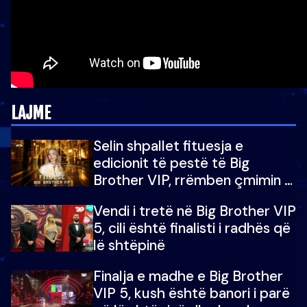
LAJME
Selin shpallet fituesja e
edicionit të pestë të Big
Brother VIP, rrëmben çmimin e
madh prej 100 mijë eurosh
Vendi i tretë në Big Brother VIP
5, cili është finalisti i radhës që
lë shtëpinë
Finalja e madhe e Big Brother
VIP 5, kush është banori i parë