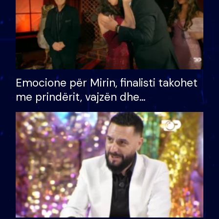
Emocione për Mirin, finalisti takohet
me prindërit, vajzën dhe
bashkëshorten: S’kemi ndonjë letër
divorci apo jo?