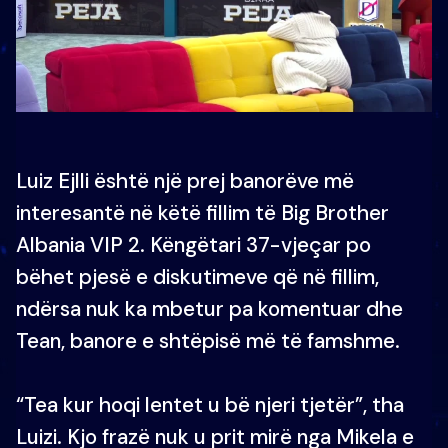
Luiz Ejlli është një prej banorëve më
interesantë në këtë fillim të Big Brother
Albania VIP 2. Këngëtari 37-vjeçar po
bëhet pjesë e diskutimeve që në fillim,
ndërsa nuk ka mbetur pa komentuar dhe
Tean, banore e shtëpisë më të famshme.
“Tea kur hoqi lentet u bë njeri tjetër”, tha
Luizi. Kjo frazë nuk u prit mirë nga Mikela e