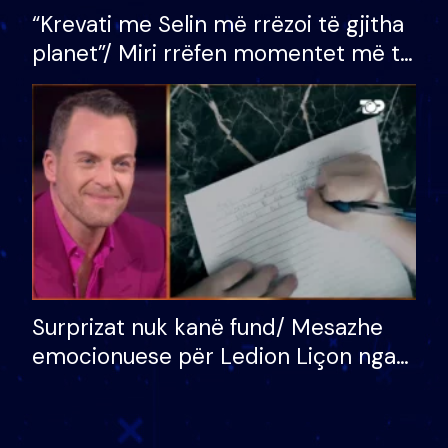
“Krevati me Selin më rrëzoi të gjitha
planet”/ Miri rrëfen momentet më të
bukura në shtëpinë e BB VIP: Do më
mungojë zilja e mëngjesit kur…
Surprizat nuk kanë fund/ Mesazhe
emocionuese për Ledion Liçon nga
nëna dhe fëmijët e tij, moderatori
nuk i mban dot lotët: Nuk meritoj…