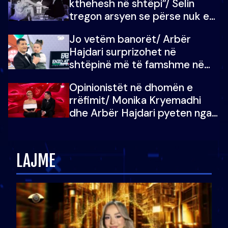
kthehesh në shtëpi”/ Selin
tregon arsyen se përse nuk e
dëgjoi fjalën e së ëmës: Doja ta
Jo vetëm banorët/ Arbër
çoja luftën time deri në fund
Hajdari surprizohet në
shtëpinë më të famshme në
Shqipëri, opinionisti takohet me
Opinionistët në dhomën e
vajzën e tij
rrëfimit/ Monika Kryemadhi
dhe Arbër Hajdari pyeten nga
Ledion Liço: A do ta
zëvendësonit njëri-tjetrin?
LAJME