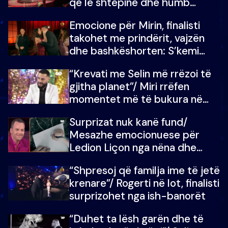
që lë shtëpinë dhe humb
mundësinë për të fituar
Emocione për Mirin, finalisti
çmimin e madh
takohet me prindërit, vajzën
dhe bashkëshorten: S’kemi
ndonjë letër divorci apo jo?
“Krevati me Selin më rrëzoi të
gjitha planet”/ Miri rrëfen
momentet më të bukura në
shtëpinë e BB VIP: Do më
Surprizat nuk kanë fund/
mungojë zilja e mëngjesit kur…
Mesazhe emocionuese për
Ledion Liçon nga nëna dhe
fëmijët e tij, moderatori nuk i
“Shpresoj që familja ime të jetë
mban dot lotët: Nuk meritoj…
krenare”/ Rogerti në lot, finalisti
surprizohet nga ish-banorët
“Duhet ta lësh garën dhe të