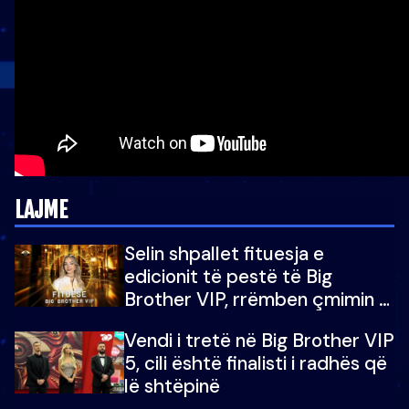
LAJME
Selin shpallet fituesja e
edicionit të pestë të Big
Brother VIP, rrëmben çmimin e
madh prej 100 mijë eurosh
Vendi i tretë në Big Brother VIP
5, cili është finalisti i radhës që
lë shtëpinë