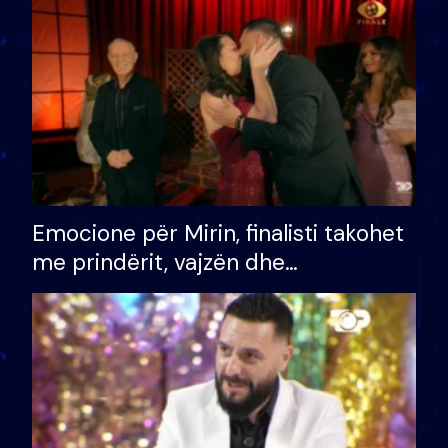
të fituar çmimin e madh
Emocione për Mirin, finalisti takohet
me prindërit, vajzën dhe
bashkëshorten: S’kemi ndonjë letër
divorci apo jo?