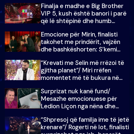
Finalja e madhe e Big Brother
VIP 5, kush është banori i parë
që lë shtëpinë dhe humb
mundësinë për të fituar
Emocione për Mirin, finalisti
çmimin e madh
takohet me prindërit, vajzën
dhe bashkëshorten: S’kemi
ndonjë letër divorci apo jo?
“Krevati me Selin më rrëzoi të
gjitha planet”/ Miri rrëfen
momentet më të bukura në
shtëpinë e BB VIP: Do më
Surprizat nuk kanë fund/
mungojë zilja e mëngjesit kur…
Mesazhe emocionuese për
Ledion Liçon nga nëna dhe
fëmijët e tij, moderatori nuk i
“Shpresoj që familja ime të jetë
mban dot lotët: Nuk meritoj…
krenare”/ Rogerti në lot, finalisti