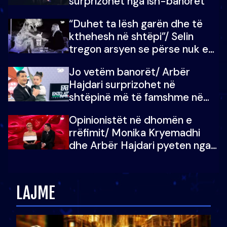
surprizohet nga ish-banorët
“Duhet ta lësh garën dhe të
kthehesh në shtëpi”/ Selin
tregon arsyen se përse nuk e
dëgjoi fjalën e së ëmës: Doja ta
Jo vetëm banorët/ Arbër
çoja luftën time deri në fund
Hajdari surprizohet në
shtëpinë më të famshme në
Shqipëri, opinionisti takohet me
Opinionistët në dhomën e
vajzën e tij
rrëfimit/ Monika Kryemadhi
dhe Arbër Hajdari pyeten nga
Ledion Liço: A do ta
zëvendësonit njëri-tjetrin?
LAJME