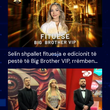
Selin shpallet fituesja e edicionit të
pestë të Big Brother VIP, rrëmben
çmimin e madh prej 100 mijë eurosh