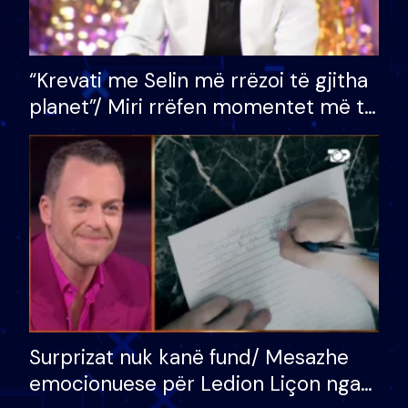
“Krevati me Selin më rrëzoi të gjitha
planet”/ Miri rrëfen momentet më të
bukura në shtëpinë e BB VIP: Do më
mungojë zilja e mëngjesit kur…
Surprizat nuk kanë fund/ Mesazhe
emocionuese për Ledion Liçon nga