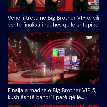
Vendi i tretë në Big Brother VIP 5, cili
është finalisti i radhës që lë shtëpinë
Finalja e madhe e Big Brother VIP 5,
kush është banori i parë që lë
shtëpinë dhe humb mundësinë për