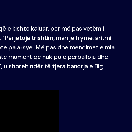
që e kishte kaluar, por më pas vetëm i
“Përjetoja trishtim, marrje fryme, aritmi
pte pa arsye. Më pas dhe mendimet e mia
shte moment që nuk po e përballoja dhe
, u shpreh ndër të tjera banorja e Big