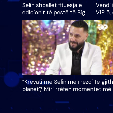
Selin shpallet fituesja e
Vendi 
edicionit të pestë të Big
VIP 5, 
Brother VIP, rrëmben
radhës
çmimin e madh prej 100
mijë eurosh
“Krevati me Selin më rrëzoi të gjit
planet”/ Miri rrëfen momentet më 
bukura në shtëpinë e BB VIP: Do 
mungojë zilja e mëngjesit kur…