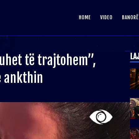
HOME
VIDEO
BANORË
LA
het të trajtohem”,
e ankthin