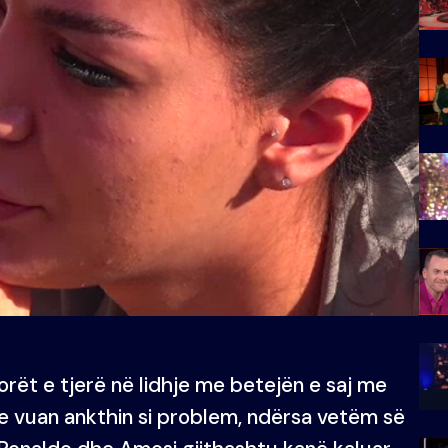
rët e tjerë në lidhje me betejën e saj me
 e vuan ankthin si problem, ndërsa vetëm së