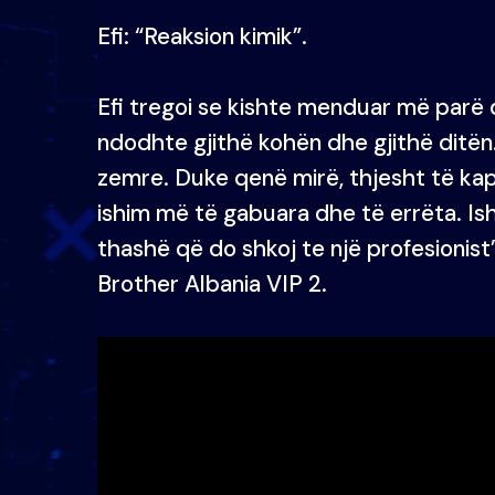
Efi: “Reaksion kimik”.
Efi tregoi se kishte menduar më parë 
ndodhte gjithë kohën dhe gjithë ditën. 
zemre. Duke qenë mirë, thjesht të ka
ishim më të gabuara dhe të errëta. I
thashë që do shkoj te një profesionist”
Brother Albania VIP 2.