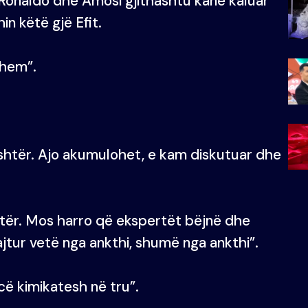
. Ronaldo dhe Amosi gjithashtu kanë kaluar
n këtë gjë Efit.
ohem”.
eshtër. Ajo akumulohet, e kam diskutuar dhe
tër. Mos harro që ekspertët bëjnë dhe
tur vetë nga ankthi, shumë nga ankthi”.
cë kimikatesh në tru”.