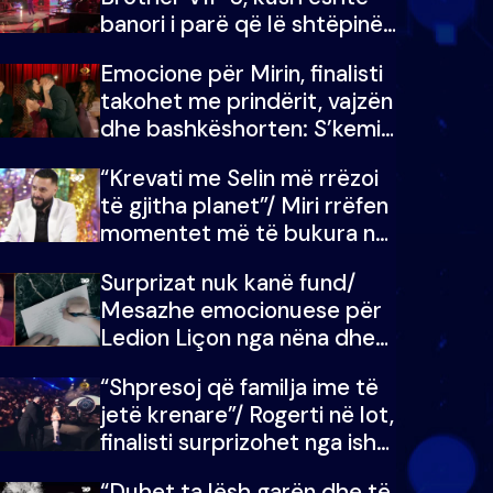
banori i parë që lë shtëpinë
dhe humb mundësinë për të
Emocione për Mirin, finalisti
fituar çmimin e madh
takohet me prindërit, vajzën
dhe bashkëshorten: S’kemi
ndonjë letër divorci apo jo?
“Krevati me Selin më rrëzoi
të gjitha planet”/ Miri rrëfen
momentet më të bukura në
shtëpinë e BB VIP: Do më
Surprizat nuk kanë fund/
mungojë zilja e mëngjesit
Mesazhe emocionuese për
kur…
Ledion Liçon nga nëna dhe
fëmijët e tij, moderatori nuk
“Shpresoj që familja ime të
i mban dot lotët: Nuk
jetë krenare”/ Rogerti në lot,
meritoj…
finalisti surprizohet nga ish-
banorët
“Duhet ta lësh garën dhe të