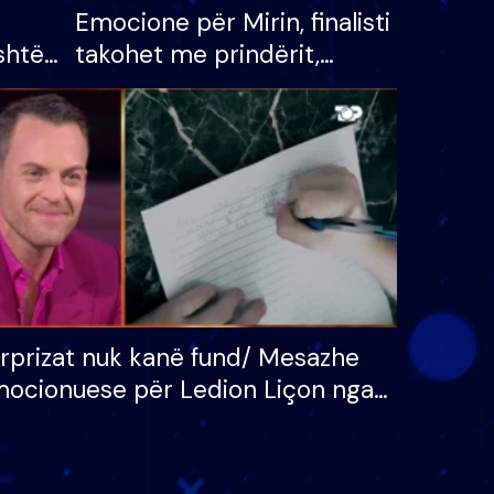
Emocione për Mirin, finalisti
shtë
takohet me prindërit,
tëpinë
vajzën dhe bashkëshorten:
 për
S’kemi ndonjë letër divorci
adh
apo jo?
rprizat nuk kanë fund/ Mesazhe
ocionuese për Ledion Liçon nga
na dhe fëmijët e tij, moderatori
k i mban dot lotët: Nuk meritoj…