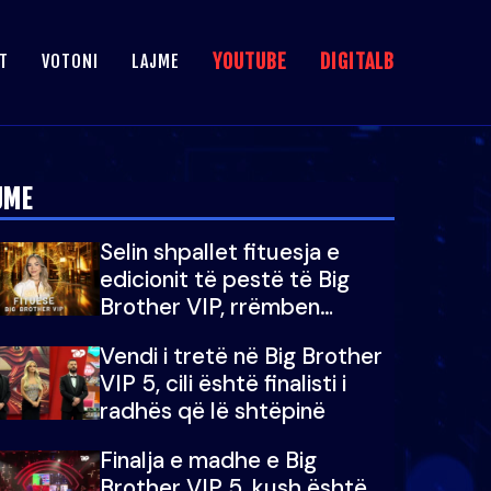
YOUTUBE
DIGITALB
T
VOTONI
LAJME
JME
Selin shpallet fituesja e
edicionit të pestë të Big
Brother VIP, rrëmben
çmimin e madh prej 100
Vendi i tretë në Big Brother
mijë eurosh
VIP 5, cili është finalisti i
radhës që lë shtëpinë
Finalja e madhe e Big
Brother VIP 5, kush është