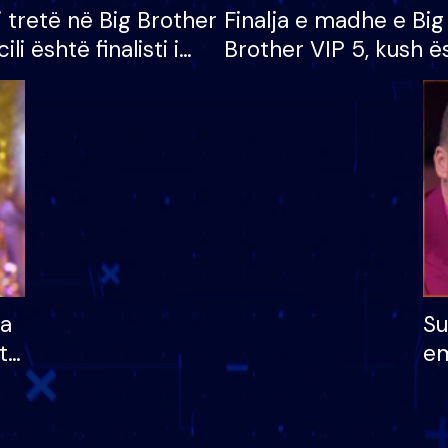
i tretë në Big Brother
Finalja e madhe e Big
cili është finalisti i
Brother VIP 5, kush ë
 që lë shtëpinë
banori i parë që lë sh
dhe humb mundësinë
të fituar çmimin e m
ha
Su
të
em
më
në
nu