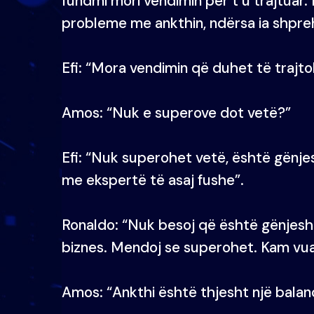
fundmi mori vendimin për t’u trajtuar
probleme me ankthin, ndërsa ia shprehi
Efi: “Mora vendimin që duhet të trajt
Amos: “Nuk e superove dot vetë?”
Efi: “Nuk superohet vetë, është gënj
me ekspertë të asaj fushe”.
Ronaldo: “Nuk besoj që është gënjesh
biznes. Mendoj se superohet. Kam vuaj
Amos: “Ankthi është thjesht një balan