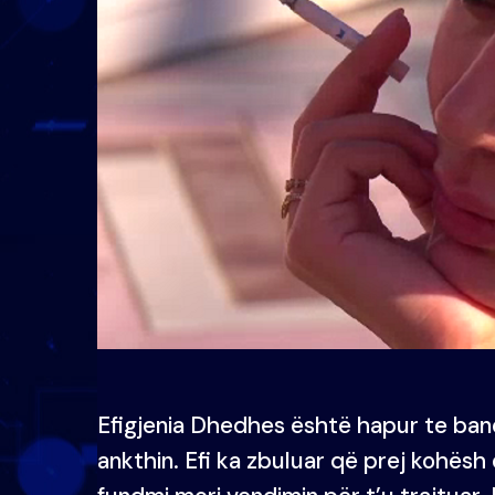
Efigjenia Dhedhes është hapur te bano
ankthin. Efi ka zbuluar që prej kohësh