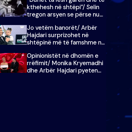
kthehesh në shtëpi”/ Selin
tregon arsyen se përse nuk
e dëgjoi fjalën e së ëmës:
Jo vetëm banorët/ Arbër
Doja ta çoja luftën time deri
Hajdari surprizohet në
në fund
shtëpinë më të famshme në
Shqipëri, opinionisti takohet
Opinionistët në dhomën e
me vajzën e tij
rrëfimit/ Monika Kryemadhi
dhe Arbër Hajdari pyeten
nga Ledion Liço: A do ta
zëvendësonit njëri-tjetrin?