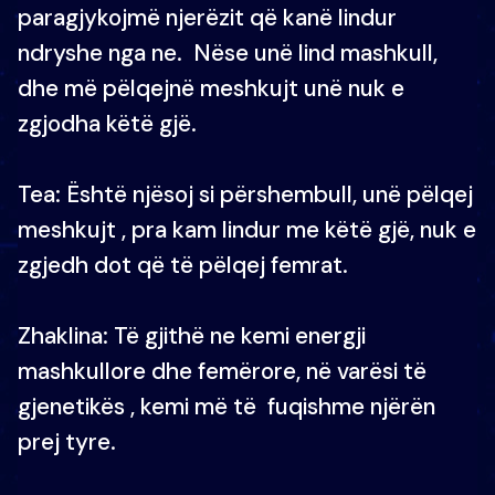
paragjykojmë njerëzit që kanë lindur
ndryshe nga ne. Nëse unë lind mashkull,
dhe më pëlqejnë meshkujt unë nuk e
zgjodha këtë gjë.
Tea: Është njësoj si përshembull, unë pëlqej
meshkujt , pra kam lindur me këtë gjë, nuk e
zgjedh dot që të pëlqej femrat.
Zhaklina: Të gjithë ne kemi energji
mashkullore dhe femërore, në varësi të
gjenetikës , kemi më të fuqishme njërën
prej tyre.