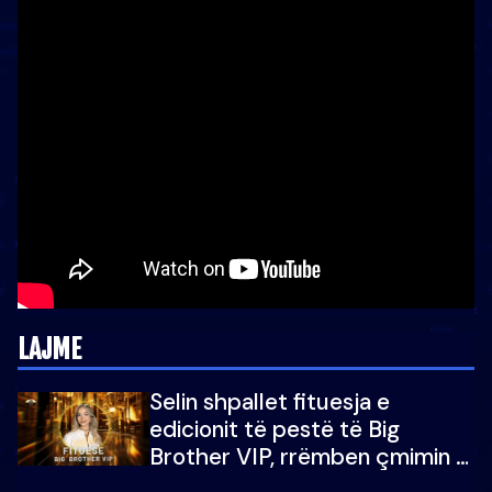
LAJME
Selin shpallet fituesja e
edicionit të pestë të Big
Brother VIP, rrëmben çmimin e
madh prej 100 mijë eurosh