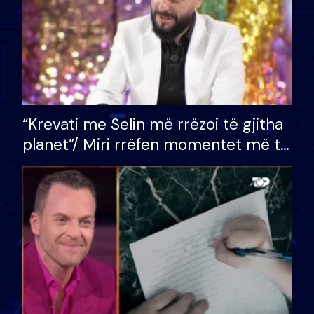
“Krevati me Selin më rrëzoi të gjitha
planet”/ Miri rrëfen momentet më të
bukura në shtëpinë e BB VIP: Do më
mungojë zilja e mëngjesit kur…