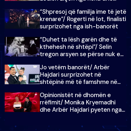
fëmijët e tij, moderatori nuk i
“Shpresoj që familja ime të jetë
mban dot lotët: Nuk meritoj…
krenare”/ Rogerti në lot, finalisti
surprizohet nga ish-banorët
“Duhet ta lësh garën dhe të
kthehesh në shtëpi”/ Selin
tregon arsyen se përse nuk e
dëgjoi fjalën e së ëmës: Doja ta
Jo vetëm banorët/ Arbër
çoja luftën time deri në fund
Hajdari surprizohet në
shtëpinë më të famshme në
Shqipëri, opinionisti takohet me
Opinionistët në dhomën e
vajzën e tij
rrëfimit/ Monika Kryemadhi
dhe Arbër Hajdari pyeten nga
Ledion Liço: A do ta
zëvendësonit njëri-tjetrin?