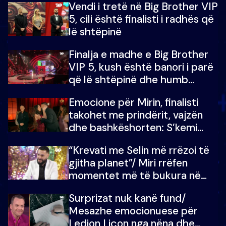
Vendi i tretë në Big Brother VIP
5, cili është finalisti i radhës që
lë shtëpinë
Finalja e madhe e Big Brother
VIP 5, kush është banori i parë
që lë shtëpinë dhe humb
mundësinë për të fituar
Emocione për Mirin, finalisti
çmimin e madh
takohet me prindërit, vajzën
dhe bashkëshorten: S’kemi
ndonjë letër divorci apo jo?
“Krevati me Selin më rrëzoi të
gjitha planet”/ Miri rrëfen
momentet më të bukura në
shtëpinë e BB VIP: Do më
Surprizat nuk kanë fund/
mungojë zilja e mëngjesit kur…
Mesazhe emocionuese për
Ledion Liçon nga nëna dhe