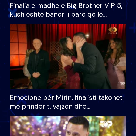
Finalja e madhe e Big Brother VIP 5,
kush është banori i parë që lë
shtëpinë dhe humb mundësinë për
të fituar çmimin e madh
Emocione për Mirin, finalisti takohet
me prindërit, vajzën dhe
bashkëshorten: S’kemi ndonjë letër
divorci apo jo?