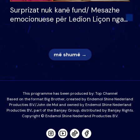
Surprizat nuk kanë fund/ Mesazhe
emocionuese për Ledion Liçon nga
nëna dhe fëmijët e tij, moderatori
nuk i mban dot lotët: Nuk meritoj…
më shumë →
This programme has been produced by:
Top Channel
Based on the format Big Brother, created by Endemol Shine Nederland
Producties B.V./John de Mol and owned by Endemol Shine Nederland
Producties BV., part of the Banijay Group, distributed by Banijay Rights.
Copyright © Endamol Shine Nederland Producties B.V.