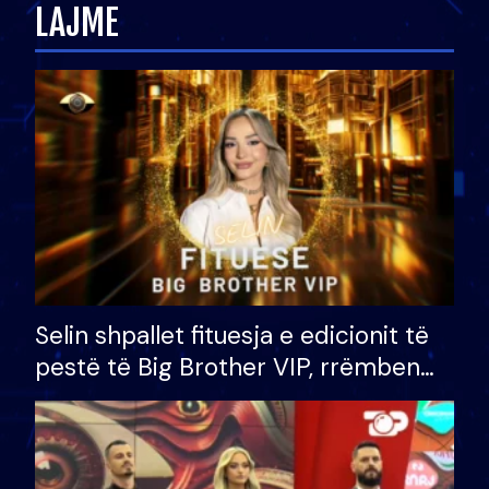
LAJME
Selin shpallet fituesja e edicionit të
pestë të Big Brother VIP, rrëmben
çmimin e madh prej 100 mijë eurosh