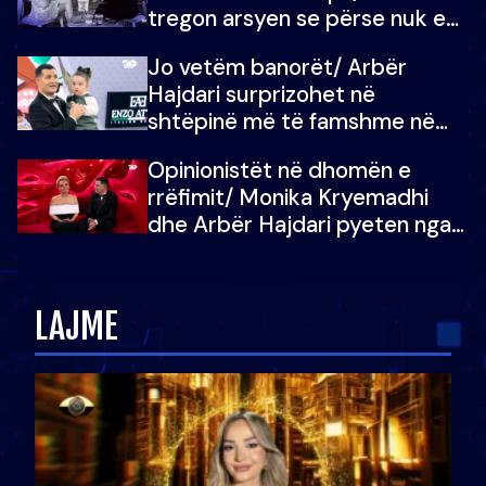
tregon arsyen se përse nuk e
dëgjoi fjalën e së ëmës: Doja ta
Jo vetëm banorët/ Arbër
çoja luftën time deri në fund
Hajdari surprizohet në
shtëpinë më të famshme në
Shqipëri, opinionisti takohet me
Opinionistët në dhomën e
vajzën e tij
rrëfimit/ Monika Kryemadhi
dhe Arbër Hajdari pyeten nga
Ledion Liço: A do ta
zëvendësonit njëri-tjetrin?
LAJME