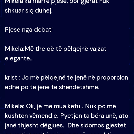
Mikela ka marrë pjesë, por gjërat nuk
shkuar siç duhej.
Pjesë nga debati
Mikela:Më the që të pëlqejnë vajzat
elegante…
kristi: Jo më pëlqejnë të jenë në proporcion
edhe po të jenë të shëndetshme.
Mikela: Ok, je me mua këtu . Nuk po më
kushton vëmendje. Pyetjen ta bëra unë, ato
janë thjesht dëgjues. Dhe sidomos gjestet