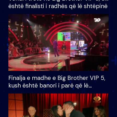
është finalisti i radhës që lë shtëpinë
Finalja e madhe e Big Brother VIP 5,
kush është banori i parë që lë
shtëpinë dhe humb mundësinë për
të fituar çmimin e madh