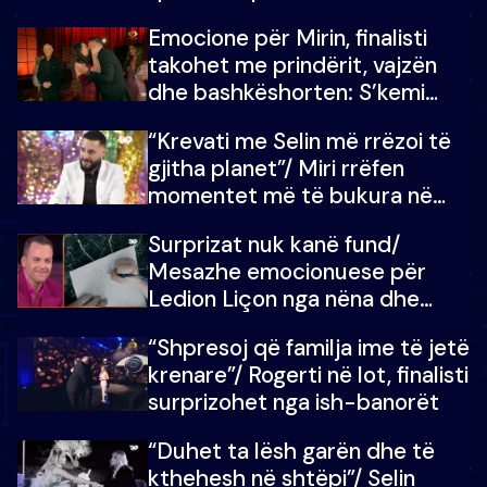
mundësinë për të fituar
Emocione për Mirin, finalisti
çmimin e madh
takohet me prindërit, vajzën
dhe bashkëshorten: S’kemi
ndonjë letër divorci apo jo?
“Krevati me Selin më rrëzoi të
gjitha planet”/ Miri rrëfen
momentet më të bukura në
shtëpinë e BB VIP: Do më
Surprizat nuk kanë fund/
mungojë zilja e mëngjesit kur…
Mesazhe emocionuese për
Ledion Liçon nga nëna dhe
fëmijët e tij, moderatori nuk i
“Shpresoj që familja ime të jetë
mban dot lotët: Nuk meritoj…
krenare”/ Rogerti në lot, finalisti
surprizohet nga ish-banorët
“Duhet ta lësh garën dhe të
kthehesh në shtëpi”/ Selin