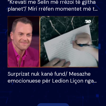
“Krevati me Selin më rrëzoi të gjitha
planet”/ Miri rrëfen momentet më të
bukura në shtëpinë e BB VIP: Do më
mungojë zilja e mëngjesit kur…
Surprizat nuk kanë fund/ Mesazhe
emocionuese për Ledion Liçon nga
nëna dhe fëmijët e tij, moderatori
nuk i mban dot lotët: Nuk meritoj…