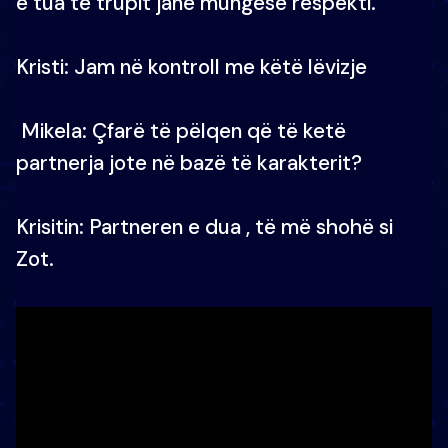
e tua të trupit janë mungesë respekti.
Kristi: Jam në kontroll me këtë lëvizje
Mikela: Çfarë të pëlqen që të ketë
partnerja jote në bazë të karakterit?
Krisitin: Partneren e dua , të më shohë si
Zot.