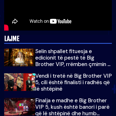
LAJME
Selin shpallet fituesja e
edicionit të pestë të Big
Brother VIP, rrëmben çmimin e
madh prej 100 mijë eurosh
Vendi i tretë në Big Brother VIP
5, cili është finalisti i radhës që
lë shtëpinë
Finalja e madhe e Big Brother
VIP 5, kush është banori i parë
që lë shtëpinë dhe humb