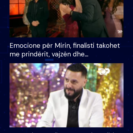
Emocione për Mirin, finalisti takohet
me prindërit, vajzën dhe
bashkëshorten: S’kemi ndonjë letër
divorci apo jo?