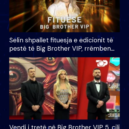
Selin shpallet fituesja e edicionit të
pestë të Big Brother VIP, rrëmben
çmimin e madh prej 100 mijë eurosh
Vendi i tretë në Big Brother VIP 5, cili