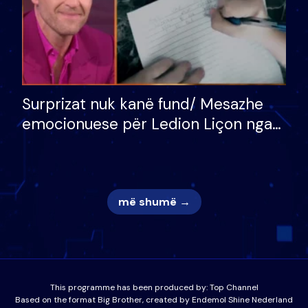
Surprizat nuk kanë fund/ Mesazhe
emocionuese për Ledion Liçon nga
nëna dhe fëmijët e tij, moderatori
nuk i mban dot lotët: Nuk meritoj…
më shumë →
This programme has been produced by:
Top Channel
Based on the format Big Brother, created by Endemol Shine Nederland