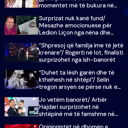
momentet më të bukura në
shtëpinë e BB VIP: Do më
Surprizat nuk kanë fund/
mungojë zilja e mëngjesit kur…
Mesazhe emocionuese për
Ledion Liçon nga nëna dhe
fëmijët e tij, moderatori nuk i
“Shpresoj që familja ime të jetë
mban dot lotët: Nuk meritoj…
krenare”/ Rogerti në lot, finalisti
surprizohet nga ish-banorët
“Duhet ta lësh garën dhe të
kthehesh në shtëpi”/ Selin
tregon arsyen se përse nuk e
dëgjoi fjalën e së ëmës: Doja ta
Jo vetëm banorët/ Arbër
çoja luftën time deri në fund
Hajdari surprizohet në
shtëpinë më të famshme në
Shqipëri, opinionisti takohet me
Opinionistët në dhomën e