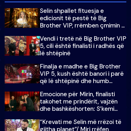
Selin shpallet fituesja e
edicionit të pestë të Big
Brother VIP, rrëmben çmimin e
madh prej 100 mijë eurosh
Vendi i tretë në Big Brother VIP
5, cili është finalisti i radhës që
lë shtëpinë
Finalja e madhe e Big Brother
VIP 5, kush është banori i parë
që lë shtëpinë dhe humb
mundësinë për të fituar
Emocione për Mirin, finalisti
çmimin e madh
takohet me prindërit, vajzën
dhe bashkëshorten: S’kemi
ndonjë letër divorci apo jo?
“Krevati me Selin më rrëzoi të
gjitha planet”/ Miri rrëfen