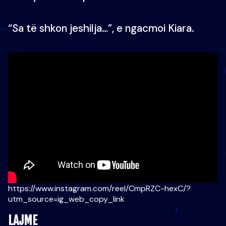
“Sa të shkon jeshilja…”, e ngacmoi Kiara.
https://www.instagram.com/reel/CmpRZC-hexC/?
utm_source=ig_web_copy_link
LAJME