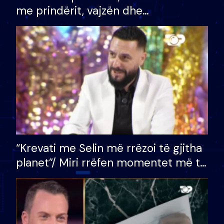
me prindërit, vajzën dhe
bashkëshorten: S’kemi ndonjë letër
divorci apo jo?
“Krevati me Selin më rrëzoi të gjitha
planet”/ Miri rrëfen momentet më të
bukura në shtëpinë e BB VIP: Do më
mungojë zilja e mëngjesit kur…