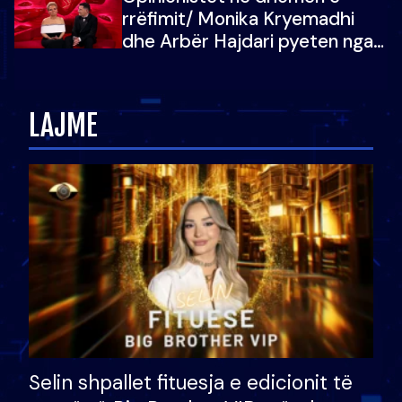
vajzën e tij
rrëfimit/ Monika Kryemadhi
dhe Arbër Hajdari pyeten nga
Ledion Liço: A do ta
zëvendësonit njëri-tjetrin?
LAJME
Selin shpallet fituesja e edicionit të