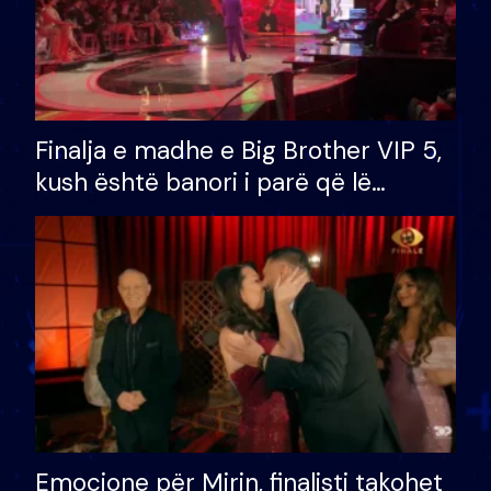
Finalja e madhe e Big Brother VIP 5,
kush është banori i parë që lë
shtëpinë dhe humb mundësinë për
të fituar çmimin e madh
Emocione për Mirin, finalisti takohet