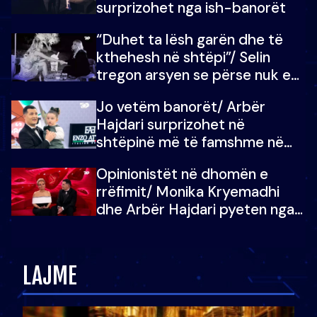
surprizohet nga ish-banorët
“Duhet ta lësh garën dhe të
kthehesh në shtëpi”/ Selin
tregon arsyen se përse nuk e
dëgjoi fjalën e së ëmës: Doja ta
Jo vetëm banorët/ Arbër
çoja luftën time deri në fund
Hajdari surprizohet në
shtëpinë më të famshme në
Shqipëri, opinionisti takohet me
Opinionistët në dhomën e
vajzën e tij
rrëfimit/ Monika Kryemadhi
dhe Arbër Hajdari pyeten nga
Ledion Liço: A do ta
zëvendësonit njëri-tjetrin?
LAJME