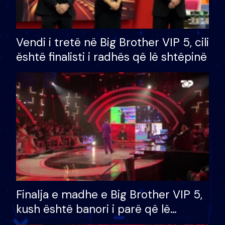
Vendi i tretë në Big Brother VIP 5, cili
është finalisti i radhës që lë shtëpinë
Finalja e madhe e Big Brother VIP 5,
kush është banori i parë që lë
shtëpinë dhe humb mundësinë për