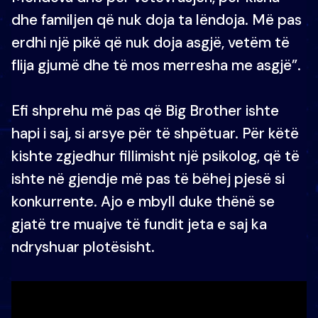
dhe familjen që nuk doja ta lëndoja. Më pas
erdhi një pikë që nuk doja asgjë, vetëm të
flija gjumë dhe të mos merresha me asgjë”.
Efi shprehu më pas që Big Brother ishte
hapi i saj, si arsye për të shpëtuar. Për këtë
kishte zgjedhur fillimisht një psikolog, që të
ishte në gjendje më pas të bëhej pjesë si
konkurrente. Ajo e mbyll duke thënë se
gjatë tre muajve të fundit jeta e saj ka
ndryshuar plotësisht.