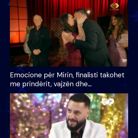
të fituar çmimin e madh
Emocione për Mirin, finalisti takohet
me prindërit, vajzën dhe
bashkëshorten: S’kemi ndonjë letër
divorci apo jo?