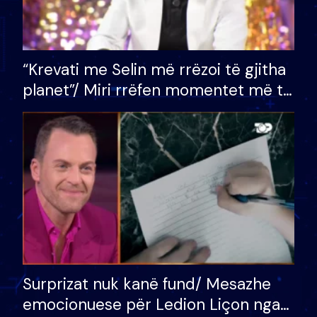
“Krevati me Selin më rrëzoi të gjitha
planet”/ Miri rrëfen momentet më të
bukura në shtëpinë e BB VIP: Do më
mungojë zilja e mëngjesit kur…
Surprizat nuk kanë fund/ Mesazhe
emocionuese për Ledion Liçon nga