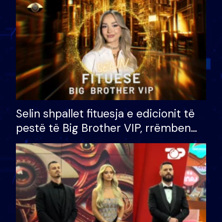
Selin shpallet fituesja e edicionit të
pestë të Big Brother VIP, rrëmben
çmimin e madh prej 100 mijë eurosh