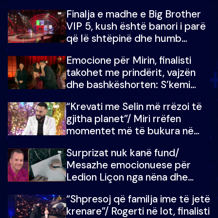
Finalja e madhe e Big Brother
VIP 5, kush është banori i parë
që lë shtëpinë dhe humb
mundësinë për të fituar
Emocione për Mirin, finalisti
çmimin e madh
takohet me prindërit, vajzën
dhe bashkëshorten: S’kemi
ndonjë letër divorci apo jo?
“Krevati me Selin më rrëzoi të
gjitha planet”/ Miri rrëfen
momentet më të bukura në
shtëpinë e BB VIP: Do më
Surprizat nuk kanë fund/
mungojë zilja e mëngjesit kur…
Mesazhe emocionuese për
Ledion Liçon nga nëna dhe
fëmijët e tij, moderatori nuk i
“Shpresoj që familja ime të jetë
mban dot lotët: Nuk meritoj…
krenare”/ Rogerti në lot, finalisti