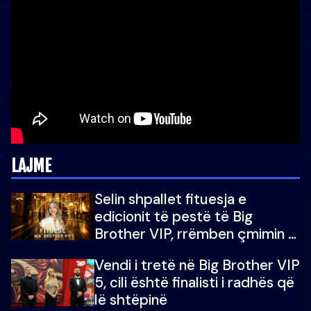
LAJME
Selin shpallet fituesja e
edicionit të pestë të Big
Brother VIP, rrëmben çmimin e
madh prej 100 mijë eurosh
Vendi i tretë në Big Brother VIP
5, cili është finalisti i radhës që
lë shtëpinë