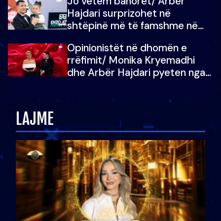
Jo vetëm banorët/ Arbër
çoja luftën time deri në fund
Hajdari surprizohet në
shtëpinë më të famshme në
Shqipëri, opinionisti takohet me
Opinionistët në dhomën e
vajzën e tij
rrëfimit/ Monika Kryemadhi
dhe Arbër Hajdari pyeten nga
Ledion Liço: A do ta
zëvendësonit njëri-tjetrin?
LAJME