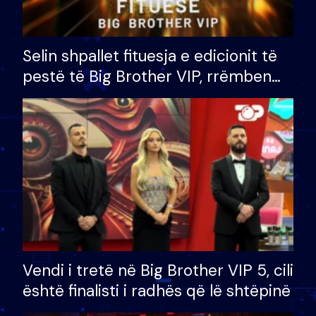
Selin shpallet fituesja e edicionit të
pestë të Big Brother VIP, rrëmben
çmimin e madh prej 100 mijë eurosh
Vendi i tretë në Big Brother VIP 5, cili
është finalisti i radhës që lë shtëpinë