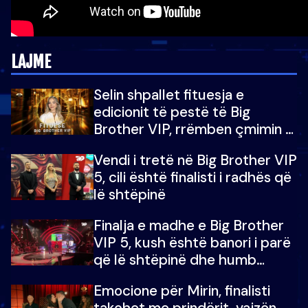
LAJME
Selin shpallet fituesja e
edicionit të pestë të Big
Brother VIP, rrëmben çmimin e
madh prej 100 mijë eurosh
Vendi i tretë në Big Brother VIP
5, cili është finalisti i radhës që
lë shtëpinë
Finalja e madhe e Big Brother
VIP 5, kush është banori i parë
që lë shtëpinë dhe humb
mundësinë për të fituar
Emocione për Mirin, finalisti
çmimin e madh
takohet me prindërit, vajzën