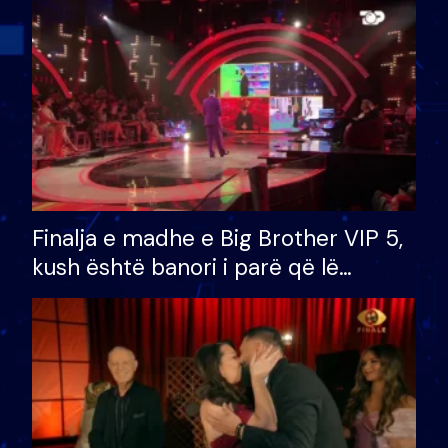
Finalja e madhe e Big Brother VIP 5,
kush është banori i parë që lë
shtëpinë dhe humb mundësinë për
të fituar çmimin e madh