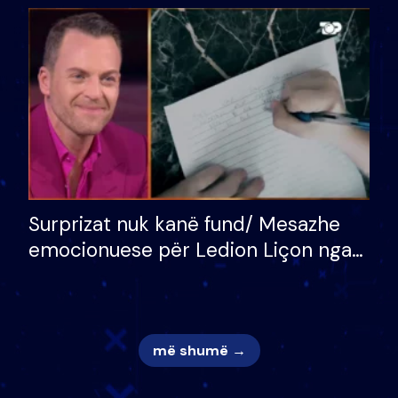
bukura në shtëpinë e BB VIP: Do më
mungojë zilja e mëngjesit kur…
Surprizat nuk kanë fund/ Mesazhe
emocionuese për Ledion Liçon nga
nëna dhe fëmijët e tij, moderatori
nuk i mban dot lotët: Nuk meritoj…
më shumë →