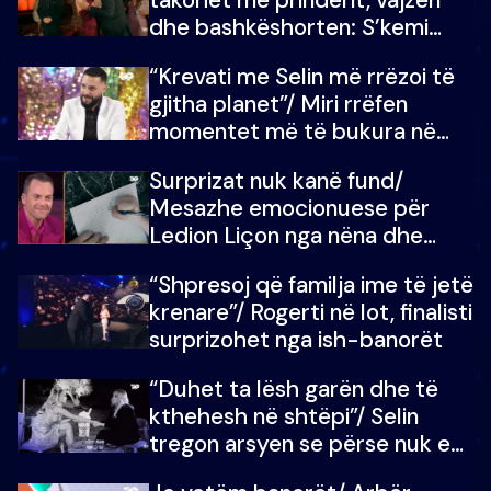
dhe bashkëshorten: S’kemi
ndonjë letër divorci apo jo?
“Krevati me Selin më rrëzoi të
gjitha planet”/ Miri rrëfen
momentet më të bukura në
shtëpinë e BB VIP: Do më
Surprizat nuk kanë fund/
mungojë zilja e mëngjesit kur…
Mesazhe emocionuese për
Ledion Liçon nga nëna dhe
fëmijët e tij, moderatori nuk i
“Shpresoj që familja ime të jetë
mban dot lotët: Nuk meritoj…
krenare”/ Rogerti në lot, finalisti
surprizohet nga ish-banorët
“Duhet ta lësh garën dhe të
kthehesh në shtëpi”/ Selin
tregon arsyen se përse nuk e
dëgjoi fjalën e së ëmës: Doja ta