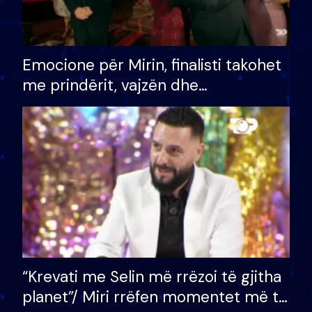
Emocione për Mirin, finalisti takohet
me prindërit, vajzën dhe
bashkëshorten: S’kemi ndonjë letër
divorci apo jo?
“Krevati me Selin më rrëzoi të gjitha
planet”/ Miri rrëfen momentet më të