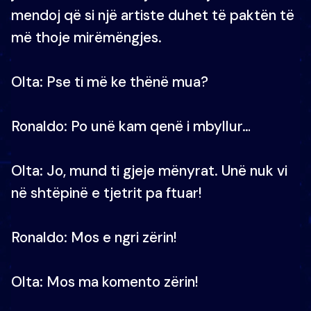
mendoj që si një artiste duhet të paktën të
më thoje mirëmëngjes.
Olta: Pse ti më ke thënë mua?
Ronaldo: Po unë kam qenë i mbyllur…
Olta: Jo, mund ti gjeje mënyrat. Unë nuk vi
në shtëpinë e tjetrit pa ftuar!
Ronaldo: Mos e ngri zërin!
Olta: Mos ma komento zërin!