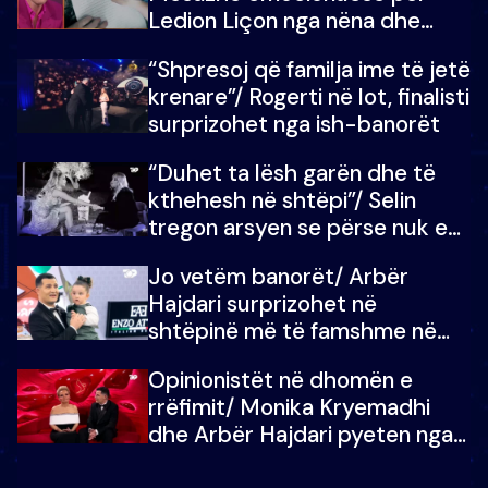
Ledion Liçon nga nëna dhe
fëmijët e tij, moderatori nuk i
“Shpresoj që familja ime të jetë
mban dot lotët: Nuk meritoj…
krenare”/ Rogerti në lot, finalisti
surprizohet nga ish-banorët
“Duhet ta lësh garën dhe të
kthehesh në shtëpi”/ Selin
tregon arsyen se përse nuk e
dëgjoi fjalën e së ëmës: Doja ta
Jo vetëm banorët/ Arbër
çoja luftën time deri në fund
Hajdari surprizohet në
shtëpinë më të famshme në
Shqipëri, opinionisti takohet me
Opinionistët në dhomën e
vajzën e tij
rrëfimit/ Monika Kryemadhi
dhe Arbër Hajdari pyeten nga
Ledion Liço: A do ta