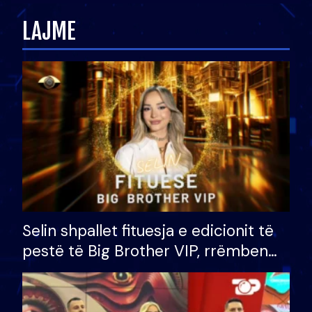
zëvendësonit njëri-tjetrin?
LAJME
Selin shpallet fituesja e edicionit të
pestë të Big Brother VIP, rrëmben
çmimin e madh prej 100 mijë eurosh