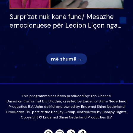
Surprizat nuk kanë fund/ Mesazhe
emocionuese për Ledion Liçon nga
nëna dhe fëmijët e tij, moderatori
nuk i mban dot lotët: Nuk meritoj…
më shumë →
This programme has been produced by:
Top Channel
Based on the format Big Brother, created by Endemol Shine Nederland
Producties B.V./John de Mol and owned by Endemol Shine Nederland
Producties BV., part of the Banijay Group, distributed by Banijay Rights.
Copyright © Endamol Shine Nederland Producties B.V.