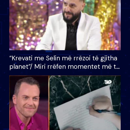
“Krevati me Selin më rrëzoi të gjitha
planet”/ Miri rrëfen momentet më të
bukura në shtëpinë e BB VIP: Do më
mungojë zilja e mëngjesit kur…