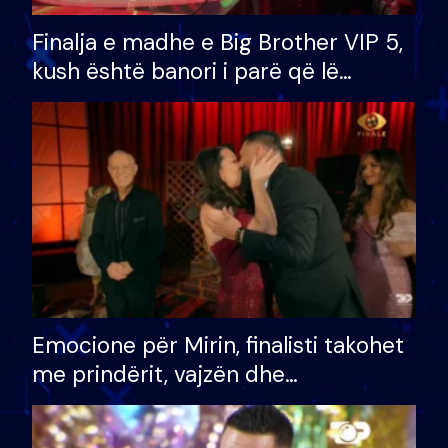
Finalja e madhe e Big Brother VIP 5,
kush është banori i parë që lë
shtëpinë dhe humb mundësinë për
të fituar çmimin e madh
Emocione për Mirin, finalisti takohet
me prindërit, vajzën dhe
bashkëshorten: S’kemi ndonjë letër
divorci apo jo?