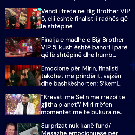
madh prej 100 mijë eurosh
Vendi i tretë në Big Brother VIP
5, cili është finalisti i radhës që
lë shtëpinë
Finalja e madhe e Big Brother
VIP 5, kush është banori i parë
që lë shtëpinë dhe humb
mundësinë për të fituar
Emocione për Mirin, finalisti
çmimin e madh
takohet me prindërit, vajzën
dhe bashkëshorten: S’kemi
ndonjë letër divorci apo jo?
“Krevati me Selin më rrëzoi të
gjitha planet”/ Miri rrëfen
momentet më të bukura në
shtëpinë e BB VIP: Do më
Surprizat nuk kanë fund/
mungojë zilja e mëngjesit kur…
Mesazhe emocionuese për