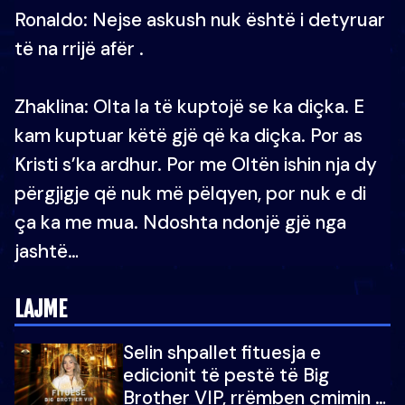
Ronaldo: Nejse askush nuk është i detyruar
të na rrijë afër .
Zhaklina: Olta la të kuptojë se ka diçka. E
kam kuptuar këtë gjë që ka diçka. Por as
Kristi s’ka ardhur. Por me Oltën ishin nja dy
përgjigje që nuk më pëlqyen, por nuk e di
ça ka me mua. Ndoshta ndonjë gjë nga
jashtë…
LAJME
Selin shpallet fituesja e
edicionit të pestë të Big
Brother VIP, rrëmben çmimin e