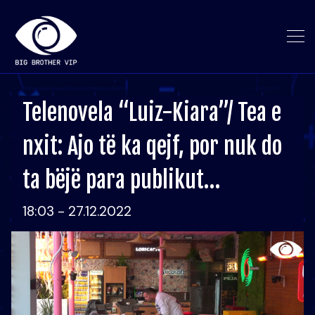
Telenovela “Luiz-Kiara”/ Tea e
nxit: Ajo të ka qejf, por nuk do
ta bëjë para publikut…
18:03 - 27.12.2022