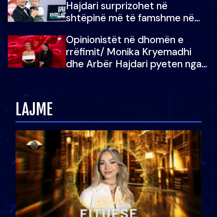
Hajdari surprizohet në
shtëpinë më të famshme në
Shqipëri, opinionisti takohet me
Opinionistët në dhomën e
vajzën e tij
rrëfimit/ Monika Kryemadhi
dhe Arbër Hajdari pyeten nga
Ledion Liço: A do ta
zëvendësonit njëri-tjetrin?
LAJME