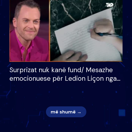
mungojë zilja e mëngjesit kur…
Surprizat nuk kanë fund/ Mesazhe
emocionuese për Ledion Liçon nga
nëna dhe fëmijët e tij, moderatori
nuk i mban dot lotët: Nuk meritoj…
më shumë →