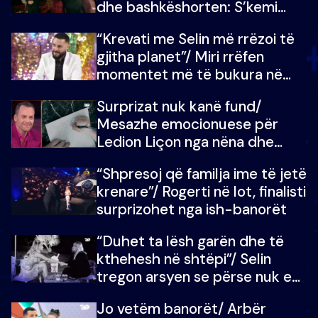
dhe bashkëshorten: S’kemi
ndonjë letër divorci apo jo?
“Krevati me Selin më rrëzoi të
gjitha planet”/ Miri rrëfen
momentet më të bukura në
shtëpinë e BB VIP: Do më
Surprizat nuk kanë fund/
mungojë zilja e mëngjesit kur…
Mesazhe emocionuese për
Ledion Liçon nga nëna dhe
fëmijët e tij, moderatori nuk i
“Shpresoj që familja ime të jetë
mban dot lotët: Nuk meritoj…
krenare”/ Rogerti në lot, finalisti
surprizohet nga ish-banorët
“Duhet ta lësh garën dhe të
kthehesh në shtëpi”/ Selin
tregon arsyen se përse nuk e
dëgjoi fjalën e së ëmës: Doja ta
Jo vetëm banorët/ Arbër
çoja luftën time deri në fund