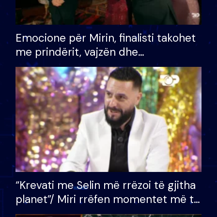
Emocione për Mirin, finalisti takohet
me prindërit, vajzën dhe
bashkëshorten: S’kemi ndonjë letër
divorci apo jo?
“Krevati me Selin më rrëzoi të gjitha
planet”/ Miri rrëfen momentet më të
bukura në shtëpinë e BB VIP: Do më