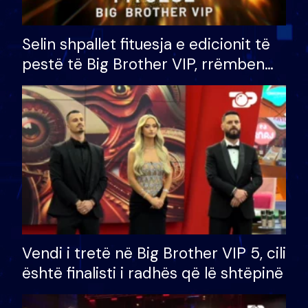
Selin shpallet fituesja e edicionit të
pestë të Big Brother VIP, rrëmben
çmimin e madh prej 100 mijë eurosh
Vendi i tretë në Big Brother VIP 5, cili
është finalisti i radhës që lë shtëpinë