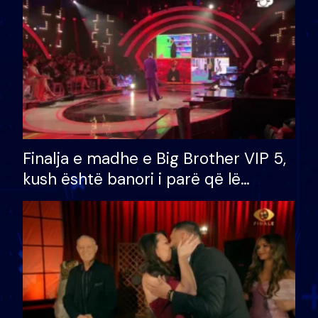
Finalja e madhe e Big Brother VIP 5,
kush është banori i parë që lë
shtëpinë dhe humb mundësinë për
të fituar çmimin e madh