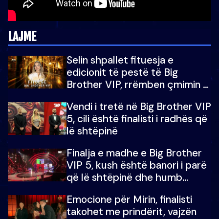
LAJME
Selin shpallet fituesja e
edicionit të pestë të Big
Brother VIP, rrëmben çmimin e
madh prej 100 mijë eurosh
Vendi i tretë në Big Brother VIP
5, cili është finalisti i radhës që
lë shtëpinë
Finalja e madhe e Big Brother
VIP 5, kush është banori i parë
që lë shtëpinë dhe humb
mundësinë për të fituar
Emocione për Mirin, finalisti
çmimin e madh
takohet me prindërit, vajzën