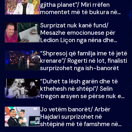
gjitha planet”/ Miri rrëfen
momentet më të bukura në
shtëpinë e BB VIP: Do më
Surprizat nuk kanë fund/
mungojë zilja e mëngjesit kur…
Mesazhe emocionuese për
Ledion Liçon nga nëna dhe
fëmijët e tij, moderatori nuk i
“Shpresoj që familja ime të jetë
mban dot lotët: Nuk meritoj…
krenare”/ Rogerti në lot, finalisti
surprizohet nga ish-banorët
“Duhet ta lësh garën dhe të
kthehesh në shtëpi”/ Selin
tregon arsyen se përse nuk e
dëgjoi fjalën e së ëmës: Doja ta
Jo vetëm banorët/ Arbër
çoja luftën time deri në fund
Hajdari surprizohet në
shtëpinë më të famshme në
Shqipëri, opinionisti takohet me