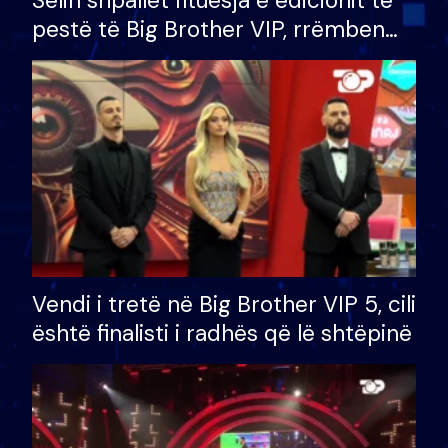
Selin shpallet fituesja e edicionit të
pestë të Big Brother VIP, rrëmben
çmimin e madh prej 100 mijë eurosh
Vendi i tretë në Big Brother VIP 5, cili
është finalisti i radhës që lë shtëpinë