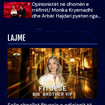
Opinionistët në dhomën e
vajzën e tij
rrëfimit/ Monika Kryemadhi
dhe Arbër Hajdari pyeten nga
Ledion Liço: A do ta
zëvendësonit njëri-tjetrin?
LAJME