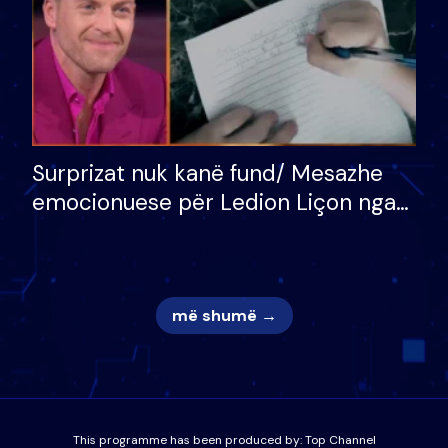
Surprizat nuk kanë fund/ Mesazhe
emocionuese për Ledion Liçon nga
nëna dhe fëmijët e tij, moderatori
nuk i mban dot lotët: Nuk meritoj…
më shumë →
This programme has been produced by:
Top Channel