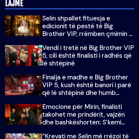
LAJME
Selin shpallet fituesja e
edicionit të pestë të Big
Brother VIP, rrëmben çmimin e
madh prej 100 mijë eurosh
Vendi i tretë në Big Brother VIP
5, cili është finalisti i radhës që
lë shtëpinë
Finalja e madhe e Big Brother
VIP 5, kush është banori i parë
që lë shtëpinë dhe humb
mundësinë për të fituar
Emocione për Mirin, finalisti
çmimin e madh
takohet me prindërit, vajzën
dhe bashkëshorten: S’kemi
ndonjë letër divorci apo jo?
“Krevati me Selin më rrëzoi të