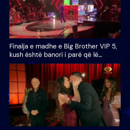
Finalja e madhe e Big Brother VIP 5,
kush është banori i parë që lë
shtëpinë dhe humb mundësinë për
të fituar çmimin e madh