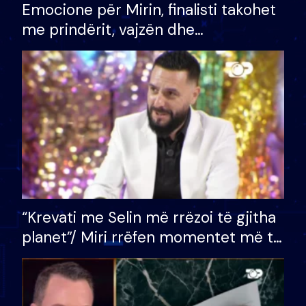
Emocione për Mirin, finalisti takohet
me prindërit, vajzën dhe
bashkëshorten: S’kemi ndonjë letër
divorci apo jo?
“Krevati me Selin më rrëzoi të gjitha
planet”/ Miri rrëfen momentet më të
bukura në shtëpinë e BB VIP: Do më
mungojë zilja e mëngjesit kur…