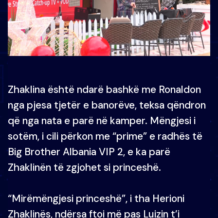
Zhaklina është ndarë bashkë me Ronaldon
nga pjesa tjetër e banorëve, teksa qëndron
që nga nata e parë në kamper. Mëngjesi i
sotëm, i cili përkon me “prime” e radhës të
Big Brother Albania VIP 2, e ka parë
Zhaklinën të zgjohet si princeshë.
“Mirëmëngjesi princeshë”, i tha Herioni
Zhaklinës, ndërsa ftoi më pas Luizin t’i