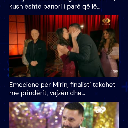
kush është banori i parë që lë
shtëpinë dhe humb mundësinë për
të fituar çmimin e madh
Emocione për Mirin, finalisti takohet
me prindërit, vajzën dhe
bashkëshorten: S’kemi ndonjë letër
divorci apo jo?