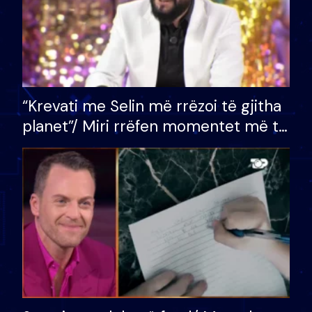
“Krevati me Selin më rrëzoi të gjitha
planet”/ Miri rrëfen momentet më të
bukura në shtëpinë e BB VIP: Do më
mungojë zilja e mëngjesit kur…