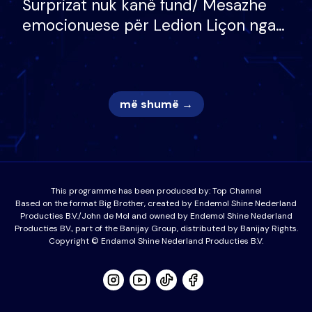
Surprizat nuk kanë fund/ Mesazhe
emocionuese për Ledion Liçon nga
nëna dhe fëmijët e tij, moderatori
nuk i mban dot lotët: Nuk meritoj…
më shumë →
This programme has been produced by:
Top Channel
Based on the format Big Brother, created by Endemol Shine Nederland
Producties B.V./John de Mol and owned by Endemol Shine Nederland
Producties BV., part of the Banijay Group, distributed by Banijay Rights.
Copyright © Endamol Shine Nederland Producties B.V.