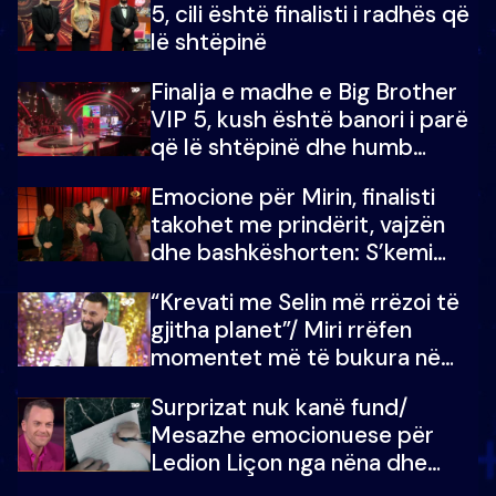
5, cili është finalisti i radhës që
lë shtëpinë
Finalja e madhe e Big Brother
VIP 5, kush është banori i parë
që lë shtëpinë dhe humb
mundësinë për të fituar
Emocione për Mirin, finalisti
çmimin e madh
takohet me prindërit, vajzën
dhe bashkëshorten: S’kemi
ndonjë letër divorci apo jo?
“Krevati me Selin më rrëzoi të
gjitha planet”/ Miri rrëfen
momentet më të bukura në
shtëpinë e BB VIP: Do më
Surprizat nuk kanë fund/
mungojë zilja e mëngjesit kur…
Mesazhe emocionuese për
Ledion Liçon nga nëna dhe
fëmijët e tij, moderatori nuk i