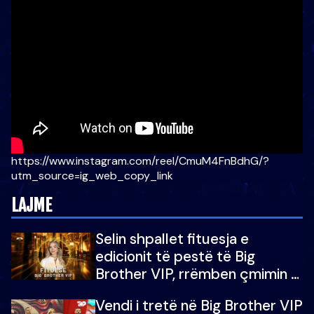
https://www.instagram.com/reel/CmuM4FnBdhG/?
utm_source=ig_web_copy_link
LAJME
Selin shpallet fituesja e
edicionit të pestë të Big
Brother VIP, rrëmben çmimin e
madh prej 100 mijë eurosh
Vendi i tretë në Big Brother VIP