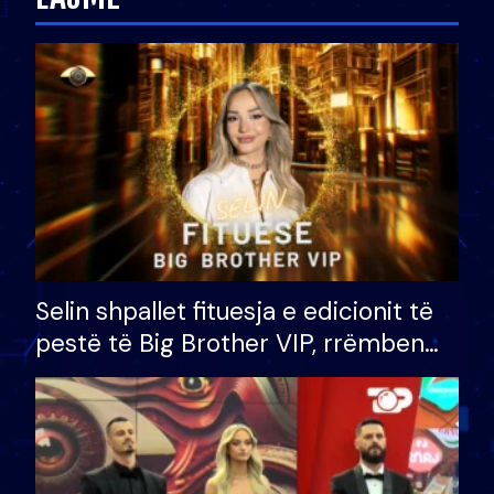
Selin shpallet fituesja e edicionit të
pestë të Big Brother VIP, rrëmben
çmimin e madh prej 100 mijë eurosh