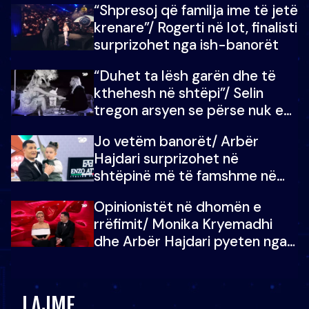
“Shpresoj që familja ime të jetë
mban dot lotët: Nuk meritoj…
krenare”/ Rogerti në lot, finalisti
surprizohet nga ish-banorët
“Duhet ta lësh garën dhe të
kthehesh në shtëpi”/ Selin
tregon arsyen se përse nuk e
dëgjoi fjalën e së ëmës: Doja ta
Jo vetëm banorët/ Arbër
çoja luftën time deri në fund
Hajdari surprizohet në
shtëpinë më të famshme në
Shqipëri, opinionisti takohet me
Opinionistët në dhomën e
vajzën e tij
rrëfimit/ Monika Kryemadhi
dhe Arbër Hajdari pyeten nga
Ledion Liço: A do ta
zëvendësonit njëri-tjetrin?
LAJME