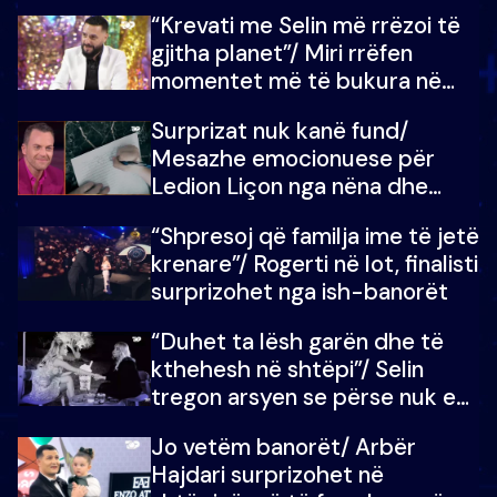
ndonjë letër divorci apo jo?
“Krevati me Selin më rrëzoi të
gjitha planet”/ Miri rrëfen
momentet më të bukura në
shtëpinë e BB VIP: Do më
Surprizat nuk kanë fund/
mungojë zilja e mëngjesit kur…
Mesazhe emocionuese për
Ledion Liçon nga nëna dhe
fëmijët e tij, moderatori nuk i
“Shpresoj që familja ime të jetë
mban dot lotët: Nuk meritoj…
krenare”/ Rogerti në lot, finalisti
surprizohet nga ish-banorët
“Duhet ta lësh garën dhe të
kthehesh në shtëpi”/ Selin
tregon arsyen se përse nuk e
dëgjoi fjalën e së ëmës: Doja ta
Jo vetëm banorët/ Arbër
çoja luftën time deri në fund
Hajdari surprizohet në