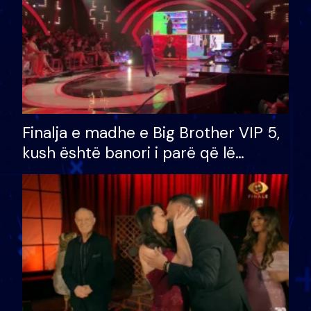
Finalja e madhe e Big Brother VIP 5,
kush është banori i parë që lë
shtëpinë dhe humb mundësinë për
të fituar çmimin e madh