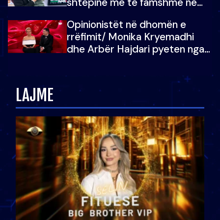
shtëpinë më të famshme në
Shqipëri, opinionisti takohet me
Opinionistët në dhomën e
vajzën e tij
rrëfimit/ Monika Kryemadhi
dhe Arbër Hajdari pyeten nga
Ledion Liço: A do ta
zëvendësonit njëri-tjetrin?
LAJME