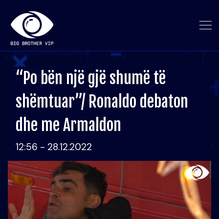
“Po bën një gjë shumë të
shëmtuar”/ Ronaldo debaton
dhe me Armaldon
12:56 - 28.12.2022