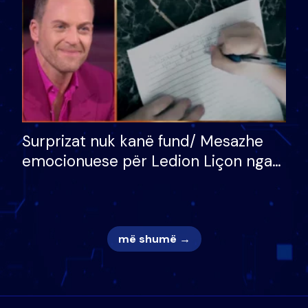
Surprizat nuk kanë fund/ Mesazhe
emocionuese për Ledion Liçon nga
nëna dhe fëmijët e tij, moderatori
nuk i mban dot lotët: Nuk meritoj…
më shumë →