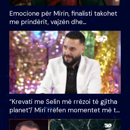
Emocione për Mirin, finalisti takohet
me prindërit, vajzën dhe
bashkëshorten: S’kemi ndonjë letër
divorci apo jo?
“Krevati me Selin më rrëzoi të gjitha
planet”/ Miri rrëfen momentet më të
bukura në shtëpinë e BB VIP: Do më
mungojë zilja e mëngjesit kur…