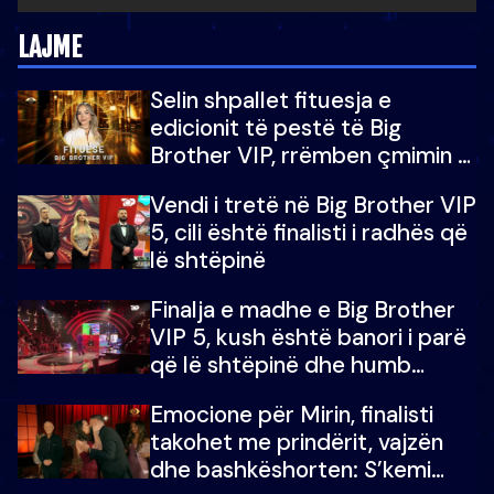
LAJME
Selin shpallet fituesja e
edicionit të pestë të Big
Brother VIP, rrëmben çmimin e
madh prej 100 mijë eurosh
Vendi i tretë në Big Brother VIP
5, cili është finalisti i radhës që
lë shtëpinë
Finalja e madhe e Big Brother
VIP 5, kush është banori i parë
që lë shtëpinë dhe humb
mundësinë për të fituar
Emocione për Mirin, finalisti
çmimin e madh
takohet me prindërit, vajzën
dhe bashkëshorten: S’kemi