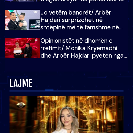
dëgjoi fjalën e së ëmës: Doja ta
Jo vetëm banorët/ Arbër
çoja luftën time deri në fund
Hajdari surprizohet në
shtëpinë më të famshme në
Shqipëri, opinionisti takohet me
Opinionistët në dhomën e
vajzën e tij
rrëfimit/ Monika Kryemadhi
dhe Arbër Hajdari pyeten nga
Ledion Liço: A do ta
zëvendësonit njëri-tjetrin?
LAJME