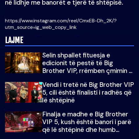
në lidhje me banorët e tjerë të shtëpisë.
https://www.instagram.com/reel/CmxEB-Dh_2K/?
utm_source=ig_web_copy_link
LAJME
Selin shpallet fituesja e
edicionit të pestë të Big
Brother VIP, rrëmben çmimin e
madh prej 100 mijë eurosh
Vendi i tretë në Big Brother VIP
5, cili është finalisti i radhës që
lë shtëpinë
Finalja e madhe e Big Brother
VIP 5, kush është banori i parë
që lë shtëpinë dhe humb
mundësinë për të fituar