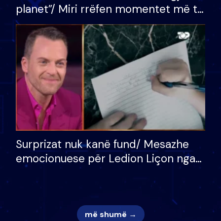
planet”/ Miri rrëfen momentet më të
bukura në shtëpinë e BB VIP: Do më
mungojë zilja e mëngjesit kur…
Surprizat nuk kanë fund/ Mesazhe
emocionuese për Ledion Liçon nga
nëna dhe fëmijët e tij, moderatori
nuk i mban dot lotët: Nuk meritoj…
më shumë →