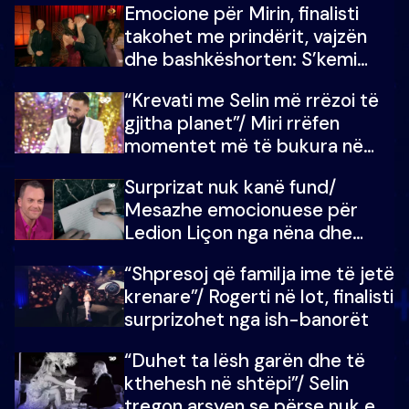
Emocione për Mirin, finalisti
çmimin e madh
takohet me prindërit, vajzën
dhe bashkëshorten: S’kemi
ndonjë letër divorci apo jo?
“Krevati me Selin më rrëzoi të
gjitha planet”/ Miri rrëfen
momentet më të bukura në
shtëpinë e BB VIP: Do më
Surprizat nuk kanë fund/
mungojë zilja e mëngjesit kur…
Mesazhe emocionuese për
Ledion Liçon nga nëna dhe
fëmijët e tij, moderatori nuk i
“Shpresoj që familja ime të jetë
mban dot lotët: Nuk meritoj…
krenare”/ Rogerti në lot, finalisti
surprizohet nga ish-banorët
“Duhet ta lësh garën dhe të
kthehesh në shtëpi”/ Selin
tregon arsyen se përse nuk e