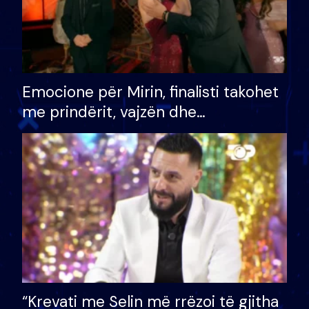
Emocione për Mirin, finalisti takohet
me prindërit, vajzën dhe
bashkëshorten: S’kemi ndonjë letër
divorci apo jo?
“Krevati me Selin më rrëzoi të gjitha