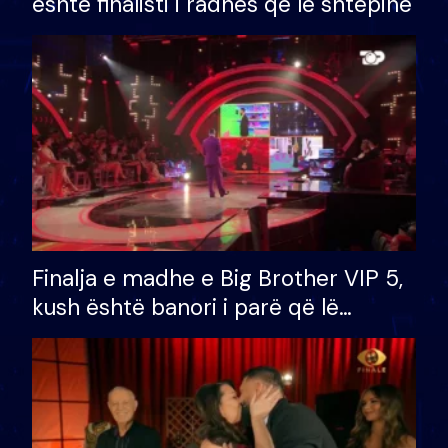
është finalisti i radhës që lë shtëpinë
Finalja e madhe e Big Brother VIP 5,
kush është banori i parë që lë
shtëpinë dhe humb mundësinë për
të fituar çmimin e madh