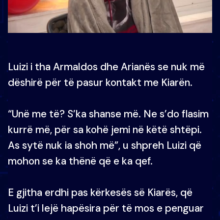
Luizi i tha Armaldos dhe Arianës se nuk më
dëshirë për të pasur kontakt me Kiarën.
“Unë me të? S’ka shanse më. Ne s’do flasim
kurrë më, për sa kohë jemi në këtë shtëpi.
As sytë nuk ia shoh më”, u shpreh Luizi që
mohon se ka thënë që e ka qef.
E gjitha erdhi pas kërkesës së Kiarës, që
Luizi t’i lejë hapësira për të mos e penguar