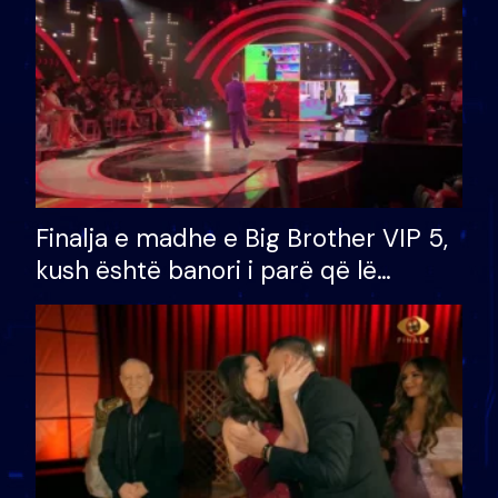
Finalja e madhe e Big Brother VIP 5,
kush është banori i parë që lë
shtëpinë dhe humb mundësinë për
të fituar çmimin e madh