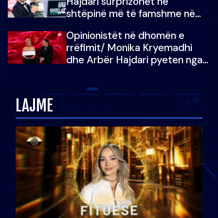
Hajdari surprizohet në
shtëpinë më të famshme në
Shqipëri, opinionisti takohet me
Opinionistët në dhomën e
vajzën e tij
rrëfimit/ Monika Kryemadhi
dhe Arbër Hajdari pyeten nga
Ledion Liço: A do ta
zëvendësonit njëri-tjetrin?
LAJME