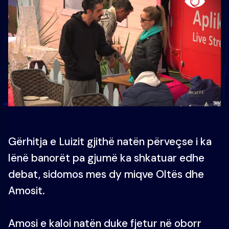
Gërhitja e Luizit gjithë natën përveçse i ka
lënë banorët pa gjumë ka shkatuar edhe
debat, sidomos mes dy miqve Oltës dhe
Amosit.
Amosi e kaloi natën duke fjetur në oborr