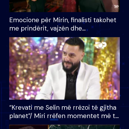
Emocione për Mirin, finalisti takohet
me prindërit, vajzën dhe
bashkëshorten: S’kemi ndonjë letër
divorci apo jo?
“Krevati me Selin më rrëzoi të gjitha
planet”/ Miri rrëfen momentet më të
bukura në shtëpinë e BB VIP: Do më