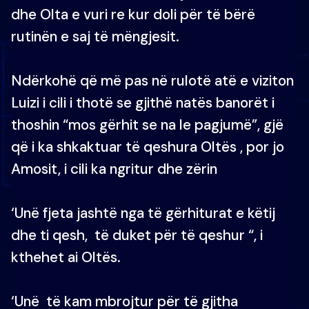
dhe Olta e vuri re kur doli për të bërë
rutinën e saj të mëngjesit.
Ndërkohë që më pas në rulotë atë e viziton
Luizi i cili i thotë se gjithë natës banorët i
thoshin “mos gërhit se na le pagjumë”, gjë
që i ka shkaktuar të qeshura Oltës , por jo
Amosit, i cili ka ngritur dhe zërin
‘Unë fjeta jashtë nga të gërhiturat e këtij
dhe ti qesh, të duket për të qeshur “, i
kthehet ai Oltës.
‘Unë të kam mbrojtur për të gjitha