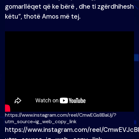
gomarllëqet që ke bërë , dhe ti zgërdhihesh
këtu”, thotë Amos më tej.
https://www.instagram.com/reel/CmwEGs8BaUj/?
utm_source=ig_web_copy_link
https://www.instagram.com/reel/CmwEVJcB