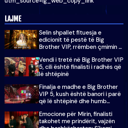
utm_source=ig_web_copy_link
LAJME
Selin shpallet fituesja e
edicionit të pestë të Big
Brother VIP, rrëmben çmimin e
madh prej 100 mijë eurosh
Vendi i tretë në Big Brother VIP
5, cili është finalisti i radhës që
lë shtëpinë
Finalja e madhe e Big Brother
VIP 5, kush është banori i parë
që lë shtëpinë dhe humb
mundësinë për të fituar
Emocione për Mirin, finalisti
çmimin e madh
takohet me prindërit, vajzën