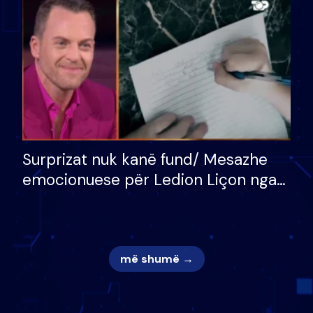
mungojë zilja e mëngjesit kur…
Surprizat nuk kanë fund/ Mesazhe
emocionuese për Ledion Liçon nga
nëna dhe fëmijët e tij, moderatori
nuk i mban dot lotët: Nuk meritoj…
më shumë →