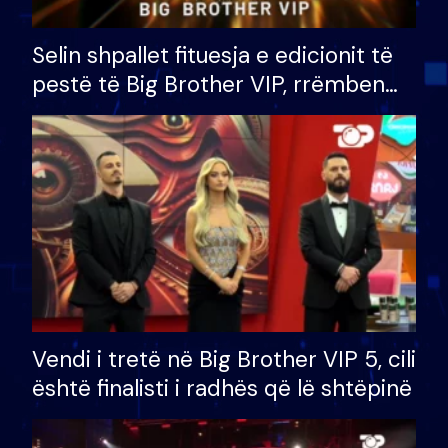
Selin shpallet fituesja e edicionit të
pestë të Big Brother VIP, rrëmben
çmimin e madh prej 100 mijë eurosh
Vendi i tretë në Big Brother VIP 5, cili
është finalisti i radhës që lë shtëpinë