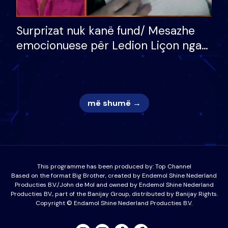
Surprizat nuk kanë fund/ Mesazhe
emocionuese për Ledion Liçon nga
nëna dhe fëmijët e tij, moderatori
nuk i mban dot lotët: Nuk meritoj…
më shumë →
This programme has been produced by:
Top Channel
Based on the format Big Brother, created by Endemol Shine Nederland
Producties B.V./John de Mol and owned by Endemol Shine Nederland
Producties BV., part of the Banijay Group, distributed by Banijay Rights.
Copyright © Endamol Shine Nederland Producties B.V.