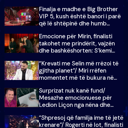
Finalja e madhe e Big Brother
VIP 5, kush është banori i parë
që lë shtëpinë dhe humb
mundësinë për të fituar
Emocione për Mirin, finalisti
çmimin e madh
takohet me prindërit, vajzën
dhe bashkëshorten: S’kemi
ndonjë letër divorci apo jo?
“Krevati me Selin më rrëzoi të
gjitha planet”/ Miri rrëfen
momentet më të bukura në
shtëpinë e BB VIP: Do më
Surprizat nuk kanë fund/
mungojë zilja e mëngjesit kur…
Mesazhe emocionuese për
Ledion Liçon nga nëna dhe
fëmijët e tij, moderatori nuk i
“Shpresoj që familja ime të jetë
mban dot lotët: Nuk meritoj…
krenare”/ Rogerti në lot, finalisti