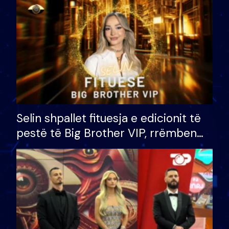
Selin shpallet fituesja e edicionit të
pestë të Big Brother VIP, rrëmben
çmimin e madh prej 100 mijë eurosh