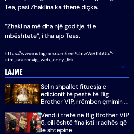
Tea, pasi Zhaklina ka thënë diçka.
“Zhaklina më dha një goditje, ti e
mbështete”, i tha ajo Teas.
https://www.instagram.com/reel/CmwVaBthbU5/?
utm_source=ig_web_copy_link
LAJME
Selin shpallet fituesja e
edicionit të pestë të Big
Brother VIP, rrëmben çmimin e
madh prej 100 mijë eurosh
Vendi i tretë në Big Brother VIP
5, cili është finalisti i radhës që
lë shtëpinë