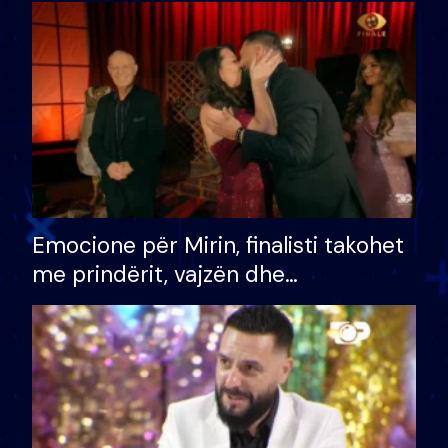
shtëpinë dhe humb mundësinë për
të fituar çmimin e madh
Emocione për Mirin, finalisti takohet
me prindërit, vajzën dhe
bashkëshorten: S’kemi ndonjë letër
divorci apo jo?