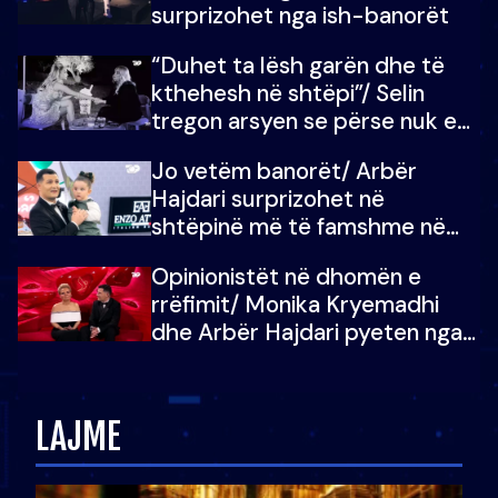
surprizohet nga ish-banorët
“Duhet ta lësh garën dhe të
kthehesh në shtëpi”/ Selin
tregon arsyen se përse nuk e
dëgjoi fjalën e së ëmës: Doja ta
Jo vetëm banorët/ Arbër
çoja luftën time deri në fund
Hajdari surprizohet në
shtëpinë më të famshme në
Shqipëri, opinionisti takohet me
Opinionistët në dhomën e
vajzën e tij
rrëfimit/ Monika Kryemadhi
dhe Arbër Hajdari pyeten nga
Ledion Liço: A do ta
zëvendësonit njëri-tjetrin?
LAJME