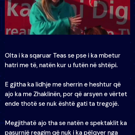
Olta i ka sqaruar Teas se pse i ka mbetur
hatri me të, natën kur u futën në shtëpi.
E gjitha ka lidhje me sherrin e heshtur që
ajo ka me Zhaklinën, por që arsyen e vërtet
ende thotë se nuk është gati ta tregojë.
Megjithatë ajo tha se natën e spektaklit ka
pasurnjë reagim që nuk i ka pëlqyer nga