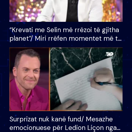
“Krevati me Selin më rrëzoi të gjitha
planet”/ Miri rrëfen momentet më të
bukura në shtëpinë e BB VIP: Do më
mungojë zilja e mëngjesit kur…
Surprizat nuk kanë fund/ Mesazhe
emocionuese për Ledion Liçon nga