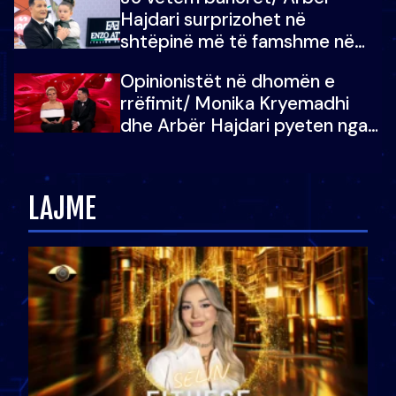
çoja luftën time deri në fund
Hajdari surprizohet në
shtëpinë më të famshme në
Shqipëri, opinionisti takohet me
Opinionistët në dhomën e
vajzën e tij
rrëfimit/ Monika Kryemadhi
dhe Arbër Hajdari pyeten nga
Ledion Liço: A do ta
zëvendësonit njëri-tjetrin?
LAJME