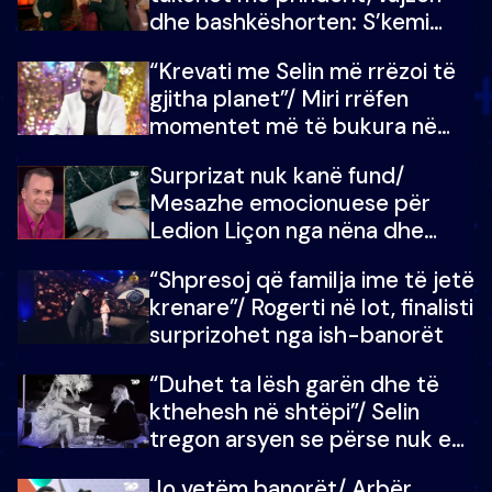
dhe bashkëshorten: S’kemi
ndonjë letër divorci apo jo?
“Krevati me Selin më rrëzoi të
gjitha planet”/ Miri rrëfen
momentet më të bukura në
shtëpinë e BB VIP: Do më
Surprizat nuk kanë fund/
mungojë zilja e mëngjesit kur…
Mesazhe emocionuese për
Ledion Liçon nga nëna dhe
fëmijët e tij, moderatori nuk i
“Shpresoj që familja ime të jetë
mban dot lotët: Nuk meritoj…
krenare”/ Rogerti në lot, finalisti
surprizohet nga ish-banorët
“Duhet ta lësh garën dhe të
kthehesh në shtëpi”/ Selin
tregon arsyen se përse nuk e
dëgjoi fjalën e së ëmës: Doja ta
Jo vetëm banorët/ Arbër