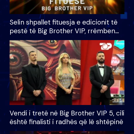
Selin shpallet fituesja e edicionit të
pestë të Big Brother VIP, rrëmben
çmimin e madh prej 100 mijë eurosh
Vendi i tretë në Big Brother VIP 5, cili
është finalisti i radhës që lë shtëpinë