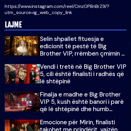
https://www.instagram.com/reel/CmzOPBnBrZ9/?
utm_source=ig_web_copy_link
LAJME
Selin shpallet fituesja e
edicionit të pestë të Big
Brother VIP, rrëmben çmimin e
madh prej 100 mijë eurosh
Vendi i tretë në Big Brother VIP
5, cili është finalisti i radhës që
lë shtëpinë
Finalja e madhe e Big Brother
VIP 5, kush është banori i parë
që lë shtëpinë dhe humb
mundësinë për të fituar
Emocione për Mirin, finalisti
çmimin e madh
takohet me prindërit, vajzën