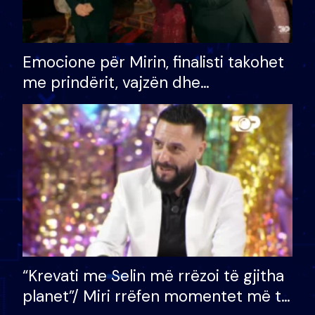
Emocione për Mirin, finalisti takohet
me prindërit, vajzën dhe
bashkëshorten: S’kemi ndonjë letër
divorci apo jo?
“Krevati me Selin më rrëzoi të gjitha
planet”/ Miri rrëfen momentet më të