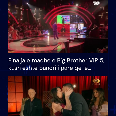
Finalja e madhe e Big Brother VIP 5,
kush është banori i parë që lë
shtëpinë dhe humb mundësinë për
të fituar çmimin e madh