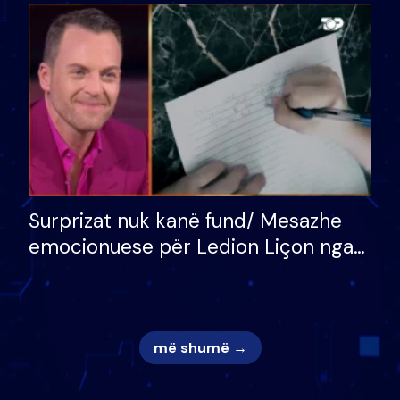
bukura në shtëpinë e BB VIP: Do më
mungojë zilja e mëngjesit kur…
Surprizat nuk kanë fund/ Mesazhe
emocionuese për Ledion Liçon nga
nëna dhe fëmijët e tij, moderatori
nuk i mban dot lotët: Nuk meritoj…
më shumë →