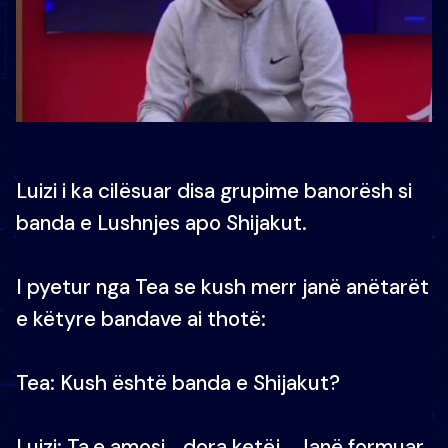
Luizi i ka cilësuar disa grupime banorësh si
banda e Lushnjes apo Shijakut.
I pyetur nga Tea se kush merr janë anëtarët
e këtyre bandave ai thotë:
Tea: Kush është banda e Shijakut?
Luizi: Ta,e amosi, , dora ketëj… Janë formuar