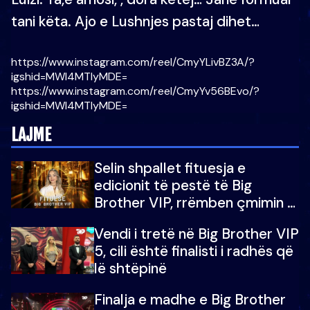
tani këta. Ajo e Lushnjes pastaj dihet…
https://www.instagram.com/reel/CmyYLivBZ3A/?
igshid=MWI4MTIyMDE=
https://www.instagram.com/reel/CmyYv56BEvo/?
igshid=MWI4MTIyMDE=
LAJME
Selin shpallet fituesja e
edicionit të pestë të Big
Brother VIP, rrëmben çmimin e
madh prej 100 mijë eurosh
Vendi i tretë në Big Brother VIP
5, cili është finalisti i radhës që
lë shtëpinë
Finalja e madhe e Big Brother