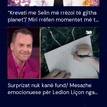
“Krevati me Selin më rrëzoi të gjitha
planet”/ Miri rrëfen momentet më të
bukura në shtëpinë e BB VIP: Do më
mungojë zilja e mëngjesit kur…
Surprizat nuk kanë fund/ Mesazhe
emocionuese për Ledion Liçon nga
nëna dhe fëmijët e tij, moderatori
nuk i mban dot lotët: Nuk meritoj…