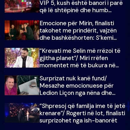
VIP 5, kush është banori i parë
që lë shtëpinë dhe humb
mundësinë për të fituar
Emocione për Mirin, finalisti
çmimin e madh
takohet me prindërit, vajzën
dhe bashkëshorten: S’kemi
ndonjë letër divorci apo jo?
“Krevati me Selin më rrëzoi të
gjitha planet”/ Miri rrëfen
momentet më të bukura në
shtëpinë e BB VIP: Do më
Surprizat nuk kanë fund/
mungojë zilja e mëngjesit kur…
Mesazhe emocionuese për
Ledion Liçon nga nëna dhe
fëmijët e tij, moderatori nuk i
“Shpresoj që familja ime të jetë
mban dot lotët: Nuk meritoj…
krenare”/ Rogerti në lot, finalisti
surprizohet nga ish-banorët