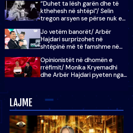
“Duhet ta lësh garën dhe të
kthehesh në shtëpi”/ Selin
tregon arsyen se përse nuk e
dëgjoi fjalën e së ëmës: Doja ta
Jo vetëm banorët/ Arbër
çoja luftën time deri në fund
Hajdari surprizohet në
shtëpinë më të famshme në
Shqipëri, opinionisti takohet me
Opinionistët në dhomën e
vajzën e tij
rrëfimit/ Monika Kryemadhi
dhe Arbër Hajdari pyeten nga
Ledion Liço: A do ta
zëvendësonit njëri-tjetrin?
LAJME