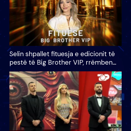
Selin shpallet fituesja e edicionit të
pestë të Big Brother VIP, rrëmben
çmimin e madh prej 100 mijë eurosh