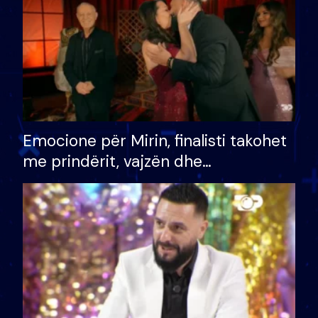
Emocione për Mirin, finalisti takohet
me prindërit, vajzën dhe
bashkëshorten: S’kemi ndonjë letër
divorci apo jo?