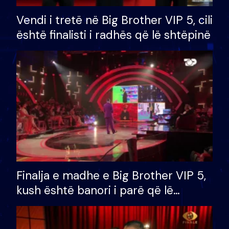
Vendi i tretë në Big Brother VIP 5, cili
është finalisti i radhës që lë shtëpinë
Finalja e madhe e Big Brother VIP 5,
kush është banori i parë që lë
shtëpinë dhe humb mundësinë për
të fituar çmimin e madh