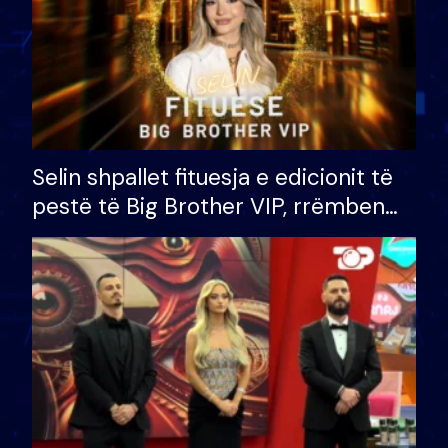
Selin shpallet fituesja e edicionit të
pestë të Big Brother VIP, rrëmben
çmimin e madh prej 100 mijë eurosh