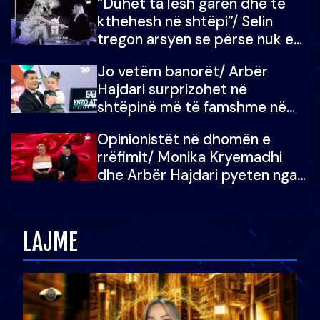
“Duhet ta lësh garën dhe të
kthehesh në shtëpi”/ Selin
tregon arsyen se përse nuk e
dëgjoi fjalën e së ëmës: Doja ta
Jo vetëm banorët/ Arbër
çoja luftën time deri në fund
Hajdari surprizohet në
shtëpinë më të famshme në
Shqipëri, opinionisti takohet me
Opinionistët në dhomën e
vajzën e tij
rrëfimit/ Monika Kryemadhi
dhe Arbër Hajdari pyeten nga
Ledion Liço: A do ta
zëvendësonit njëri-tjetrin?
LAJME