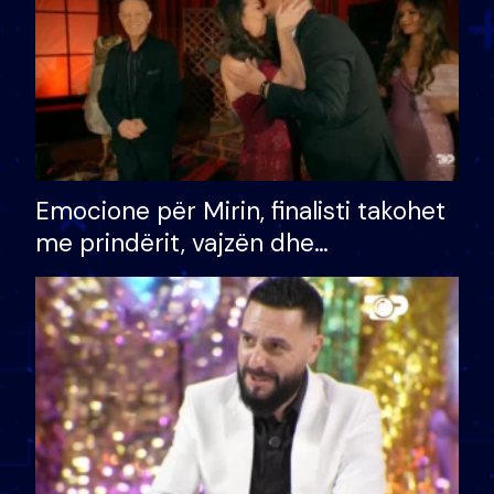
Emocione për Mirin, finalisti takohet
me prindërit, vajzën dhe
bashkëshorten: S’kemi ndonjë letër
divorci apo jo?