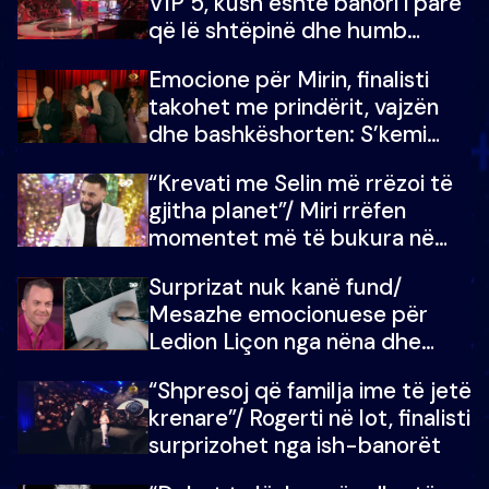
VIP 5, kush është banori i parë
që lë shtëpinë dhe humb
mundësinë për të fituar
Emocione për Mirin, finalisti
çmimin e madh
takohet me prindërit, vajzën
dhe bashkëshorten: S’kemi
ndonjë letër divorci apo jo?
“Krevati me Selin më rrëzoi të
gjitha planet”/ Miri rrëfen
momentet më të bukura në
shtëpinë e BB VIP: Do më
Surprizat nuk kanë fund/
mungojë zilja e mëngjesit kur…
Mesazhe emocionuese për
Ledion Liçon nga nëna dhe
fëmijët e tij, moderatori nuk i
“Shpresoj që familja ime të jetë
mban dot lotët: Nuk meritoj…
krenare”/ Rogerti në lot, finalisti
surprizohet nga ish-banorët