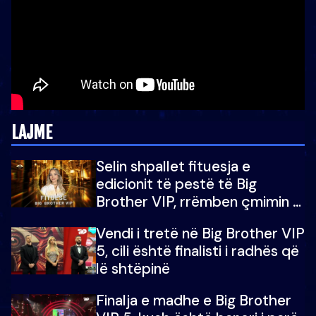
LAJME
Selin shpallet fituesja e
edicionit të pestë të Big
Brother VIP, rrëmben çmimin e
madh prej 100 mijë eurosh
Vendi i tretë në Big Brother VIP
5, cili është finalisti i radhës që
lë shtëpinë
Finalja e madhe e Big Brother