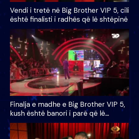
Vendi i tretë në Big Brother VIP 5, cili
është finalisti i radhës që lë shtëpinë
Finalja e madhe e Big Brother VIP 5,
kush është banori i parë që lë
shtëpinë dhe humb mundësinë për
të fituar çmimin e madh