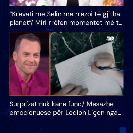
“Krevati me Selin më rrëzoi të gjitha
planet”/ Miri rrëfen momentet më të
bukura në shtëpinë e BB VIP: Do më
mungojë zilja e mëngjesit kur…
Surprizat nuk kanë fund/ Mesazhe
emocionuese për Ledion Liçon nga
nëna dhe fëmijët e tij, moderatori
nuk i mban dot lotët: Nuk meritoj…