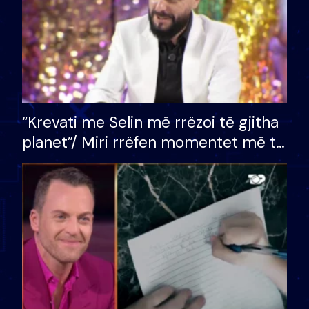
“Krevati me Selin më rrëzoi të gjitha
planet”/ Miri rrëfen momentet më të
bukura në shtëpinë e BB VIP: Do më
mungojë zilja e mëngjesit kur…