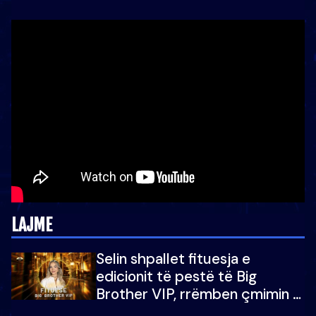
LAJME
Selin shpallet fituesja e
edicionit të pestë të Big
Brother VIP, rrëmben çmimin e
madh prej 100 mijë eurosh