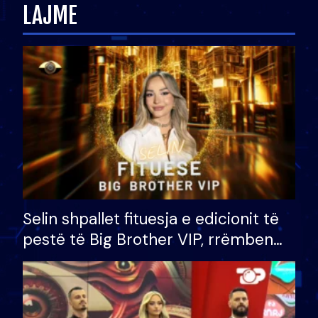
LAJME
Selin shpallet fituesja e edicionit të
pestë të Big Brother VIP, rrëmben
çmimin e madh prej 100 mijë eurosh