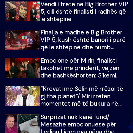
Vendi i tretë në Big Brother VIP
5, cili është finalisti i radhës që
lë shtëpinë
Finalja e madhe e Big Brother
VIP 5, kush është banori i parë
që lë shtëpinë dhe humb
mundësinë për të fituar
Emocione për Mirin, finalisti
çmimin e madh
takohet me prindërit, vajzën
dhe bashkëshorten: S’kemi
ndonjë letër divorci apo jo?
“Krevati me Selin më rrëzoi të
gjitha planet”/ Miri rrëfen
momentet më të bukura në
shtëpinë e BB VIP: Do më
Surprizat nuk kanë fund/
mungojë zilja e mëngjesit kur…
Mesazhe emocionuese për
Ledion Liçon nga nëna dhe