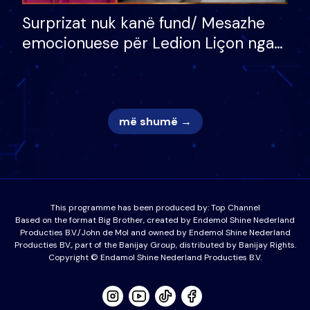
Surprizat nuk kanë fund/ Mesazhe
emocionuese për Ledion Liçon nga
nëna dhe fëmijët e tij, moderatori
nuk i mban dot lotët: Nuk meritoj…
më shumë →
This programme has been produced by:
Top Channel
Based on the format Big Brother, created by Endemol Shine Nederland
Producties B.V./John de Mol and owned by Endemol Shine Nederland
Producties BV., part of the Banijay Group, distributed by Banijay Rights.
Copyright © Endamol Shine Nederland Producties B.V.