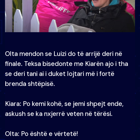
Olta mendon se Luizi do të arrijë deri në
finale. Teksa bisedonte me Kiarën ajo i tha
se deri tani ai i duket lojtari më i fortë
brenda shtëpisë.
Kiara: Po kemi kohë, se jemi shpejt ende,
askush se ka nxjerrë veten në tërësi.
Olta: Po është e vërtetë!