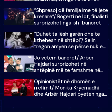
fëmijët e tij, moderatori nuk i
“Shpresoj që familja ime të jetë
mban dot lotët: Nuk meritoj…
krenare”/ Rogerti në lot, finalisti
surprizohet nga ish-banorët
“Duhet ta lësh garën dhe të
kthehesh në shtëpi”/ Selin
tregon arsyen se përse nuk e
dëgjoi fjalën e së ëmës: Doja ta
Jo vetëm banorët/ Arbër
çoja luftën time deri në fund
Hajdari surprizohet në
shtëpinë më të famshme në
Shqipëri, opinionisti takohet me
Opinionistët në dhomën e
vajzën e tij
rrëfimit/ Monika Kryemadhi
dhe Arbër Hajdari pyeten nga
Ledion Liço: A do ta
zëvendësonit njëri-tjetrin?