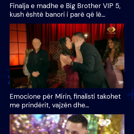
Finalja e madhe e Big Brother VIP 5,
kush është banori i parë që lë
shtëpinë dhe humb mundësinë për
të fituar çmimin e madh
Emocione për Mirin, finalisti takohet
me prindërit, vajzën dhe
bashkëshorten: S’kemi ndonjë letër
divorci apo jo?