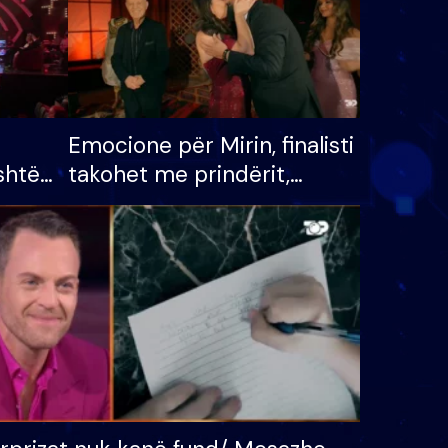
Emocione për Mirin, finalisti
shtë
takohet me prindërit,
tëpinë
vajzën dhe bashkëshorten:
 për
S’kemi ndonjë letër divorci
adh
apo jo?