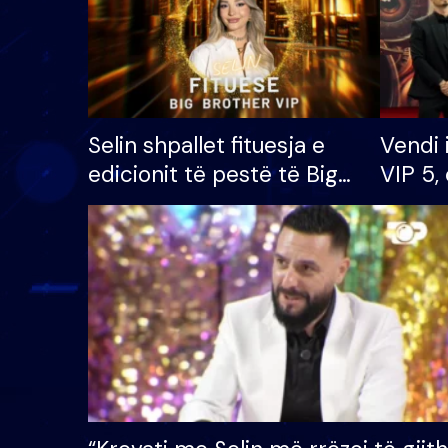
Selin shpallet fituesja e
Vendi 
edicionit të pestë të Big
VIP 5, 
Brother VIP, rrëmben
radhës
çmimin e madh prej 100
mijë eurosh