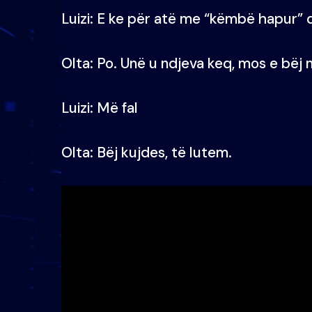
Luizi: E ke për atë me “këmbë hapur”
Olta: Po. Unë u ndjeva keq, mos e bëj 
Luizi: Më fal
Olta: Bëj kujdes, të lutem.