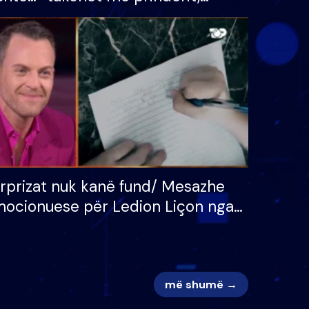
tëpinë
vajzën dhe bashkëshorten:
 për
S’kemi ndonjë letër divorci
adh
apo jo?
rprizat nuk kanë fund/ Mesazhe
ocionuese për Ledion Liçon nga
na dhe fëmijët e tij, moderatori
k i mban dot lotët: Nuk meritoj…
më shumë →