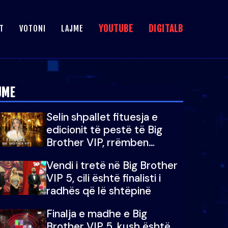
YOUTUBE
DIGITALB
T
VOTONI
LAJME
JME
Selin shpallet fituesja e
edicionit të pestë të Big
Brother VIP, rrëmben
çmimin e madh prej 100
Vendi i tretë në Big Brother
mijë eurosh
VIP 5, cili është finalisti i
radhës që lë shtëpinë
Finalja e madhe e Big
Brother VIP 5, kush është