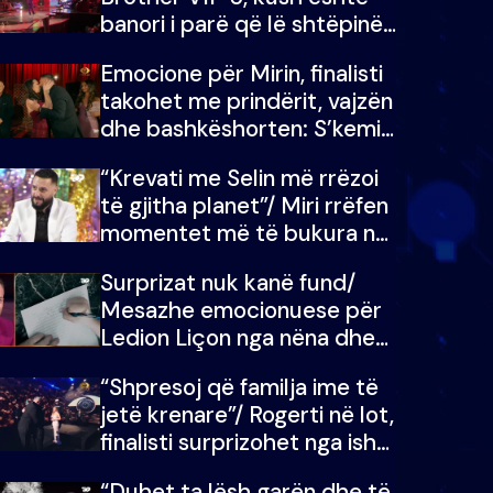
banori i parë që lë shtëpinë
dhe humb mundësinë për të
Emocione për Mirin, finalisti
fituar çmimin e madh
takohet me prindërit, vajzën
dhe bashkëshorten: S’kemi
ndonjë letër divorci apo jo?
“Krevati me Selin më rrëzoi
të gjitha planet”/ Miri rrëfen
momentet më të bukura në
shtëpinë e BB VIP: Do më
Surprizat nuk kanë fund/
mungojë zilja e mëngjesit
Mesazhe emocionuese për
kur…
Ledion Liçon nga nëna dhe
fëmijët e tij, moderatori nuk
“Shpresoj që familja ime të
i mban dot lotët: Nuk
jetë krenare”/ Rogerti në lot,
meritoj…
finalisti surprizohet nga ish-
banorët
“Duhet ta lësh garën dhe të