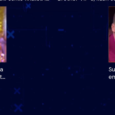
 që lë shtëpinë
banori i parë që lë sh
dhe humb mundësinë
të fituar çmimin e m
ha
Su
të
em
më
në
nu