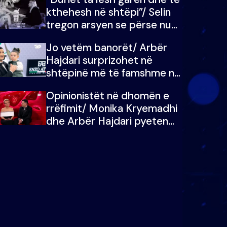
kthehesh në shtëpi”/ Selin
tregon arsyen se përse nuk
e dëgjoi fjalën e së ëmës:
Jo vetëm banorët/ Arbër
Doja ta çoja luftën time deri
Hajdari surprizohet në
në fund
shtëpinë më të famshme në
Shqipëri, opinionisti takohet
Opinionistët në dhomën e
me vajzën e tij
rrëfimit/ Monika Kryemadhi
dhe Arbër Hajdari pyeten
nga Ledion Liço: A do ta
zëvendësonit njëri-tjetrin?