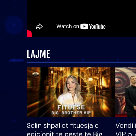
LAJME
Selin shpallet fituesja e
Vendi 
edicionit të pestë të Big
VIP 5, 