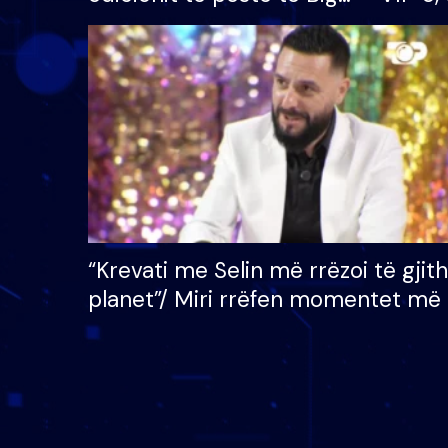
Brother VIP, rrëmben
radhës
çmimin e madh prej 100
mijë eurosh
“Krevati me Selin më rrëzoi të gjit
planet”/ Miri rrëfen momentet më 
bukura në shtëpinë e BB VIP: Do 
mungojë zilja e mëngjesit kur…