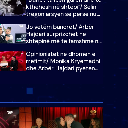
kthehesh në shtëpi”/ Selin
tregon arsyen se përse nuk
e dëgjoi fjalën e së ëmës:
Jo vetëm banorët/ Arbër
Doja ta çoja luftën time deri
Hajdari surprizohet në
në fund
shtëpinë më të famshme në
Shqipëri, opinionisti takohet
Opinionistët në dhomën e
me vajzën e tij
rrëfimit/ Monika Kryemadhi
dhe Arbër Hajdari pyeten
nga Ledion Liço: A do ta
zëvendësonit njëri-tjetrin?