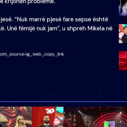
të krijohen probleme.
jesë. “Nuk marrë pjesë fare sepse është
. Unë fëmijë nuk jam”, u shpreh Mikela në
?utm_source=ig_web_copy_link