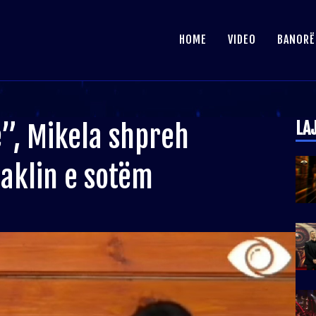
HOME
VIDEO
BANORË
LA
”, Mikela shpreh
aklin e sotëm