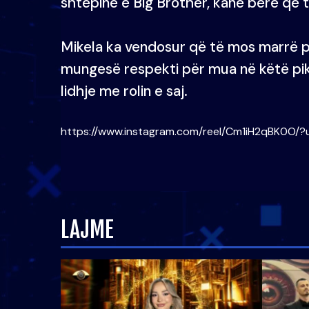
shtëpinë e Big Brother, kanë bërë që 
Mikela ka vendosur që të mos marrë p
mungesë respekti për mua në këtë pikë
lidhje me rolin e saj.
https://www.instagram.com/reel/Cm1iH2qBK0O/
LAJME