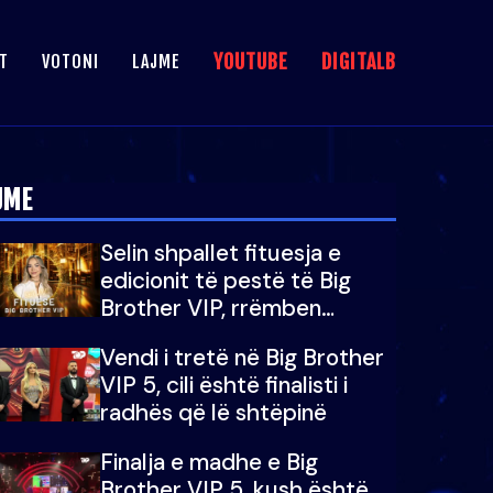
YOUTUBE
DIGITALB
T
VOTONI
LAJME
JME
Selin shpallet fituesja e
edicionit të pestë të Big
Brother VIP, rrëmben
çmimin e madh prej 100
Vendi i tretë në Big Brother
mijë eurosh
VIP 5, cili është finalisti i
radhës që lë shtëpinë
Finalja e madhe e Big
Brother VIP 5, kush është