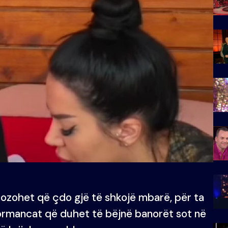
upozohet që çdo gjë të shkojë mbarë, për ta
formancat që duhet të bëjnë banorët sot në