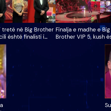
i tretë në Big Brother
Finalja e madhe e Big
cili është finalisti i
Brother VIP 5, kush ë
 që lë shtëpinë
banori i parë që lë sh
dhe humb mundësinë
të fituar çmimin e m
ha
Su