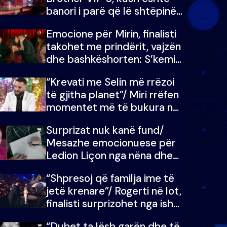
banori i parë që lë shtëpinë
dhe humb mundësinë për të
Emocione për Mirin, finalisti
fituar çmimin e madh
takohet me prindërit, vajzën
dhe bashkëshorten: S’kemi
ndonjë letër divorci apo jo?
“Krevati me Selin më rrëzoi
të gjitha planet”/ Miri rrëfen
momentet më të bukura në
shtëpinë e BB VIP: Do më
Surprizat nuk kanë fund/
mungojë zilja e mëngjesit
Mesazhe emocionuese për
kur…
Ledion Liçon nga nëna dhe
fëmijët e tij, moderatori nuk
“Shpresoj që familja ime të
i mban dot lotët: Nuk
jetë krenare”/ Rogerti në lot,
meritoj…
finalisti surprizohet nga ish-
banorët
“Duhet ta lësh garën dhe të