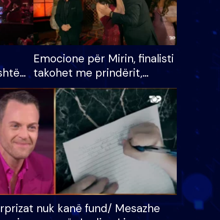
Emocione për Mirin, finalisti
shtë
takohet me prindërit,
tëpinë
vajzën dhe bashkëshorten:
 për
S’kemi ndonjë letër divorci
adh
apo jo?
rprizat nuk kanë fund/ Mesazhe