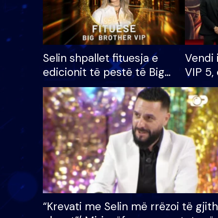
Selin shpallet fituesja e
Vendi 
edicionit të pestë të Big
VIP 5, 
Brother VIP, rrëmben
radhës
çmimin e madh prej 100
mijë eurosh
“Krevati me Selin më rrëzoi të gjit