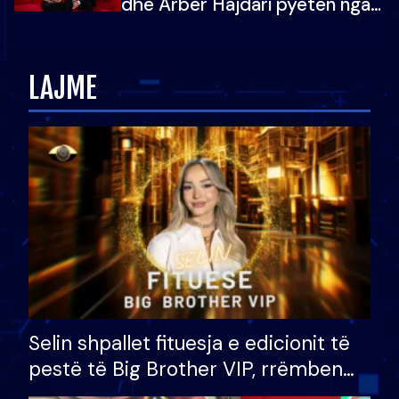
dhe Arbër Hajdari pyeten nga
Ledion Liço: A do ta
zëvendësonit njëri-tjetrin?
LAJME
Selin shpallet fituesja e edicionit të
pestë të Big Brother VIP, rrëmben
çmimin e madh prej 100 mijë eurosh