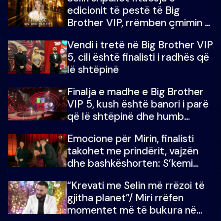
edicionit të pestë të Big
Brother VIP, rrëmben çmimin e
madh prej 100 mijë eurosh
Vendi i tretë në Big Brother VIP
5, cili është finalisti i radhës që
lë shtëpinë
Finalja e madhe e Big Brother
VIP 5, kush është banori i parë
që lë shtëpinë dhe humb
mundësinë për të fituar
Emocione për Mirin, finalisti
çmimin e madh
takohet me prindërit, vajzën
dhe bashkëshorten: S’kemi
ndonjë letër divorci apo jo?
“Krevati me Selin më rrëzoi të
gjitha planet”/ Miri rrëfen
momentet më të bukura në