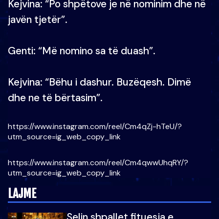
Kejvina: “Po shpëtove je në nominim dhe në
javën tjetër”.
Genti: “Më nomino sa të duash”.
Kejvina: “Bëhu i dashur. Buzëqesh. Dimë
dhe ne të bërtasim”.
https://www.instagram.com/reel/Cm4qZj-hTeU/?
utm_source=ig_web_copy_link
https://www.instagram.com/reel/Cm4qwwUhqRY/?
utm_source=ig_web_copy_link
LAJME
Selin shpallet fituesja e