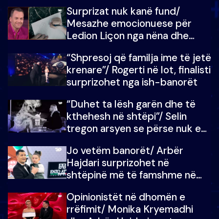
shtëpinë e BB VIP: Do më
Surprizat nuk kanë fund/
mungojë zilja e mëngjesit kur…
Mesazhe emocionuese për
Ledion Liçon nga nëna dhe
fëmijët e tij, moderatori nuk i
“Shpresoj që familja ime të jetë
mban dot lotët: Nuk meritoj…
krenare”/ Rogerti në lot, finalisti
surprizohet nga ish-banorët
“Duhet ta lësh garën dhe të
kthehesh në shtëpi”/ Selin
tregon arsyen se përse nuk e
dëgjoi fjalën e së ëmës: Doja ta
Jo vetëm banorët/ Arbër
çoja luftën time deri në fund
Hajdari surprizohet në
shtëpinë më të famshme në
Shqipëri, opinionisti takohet me
Opinionistët në dhomën e
vajzën e tij
rrëfimit/ Monika Kryemadhi