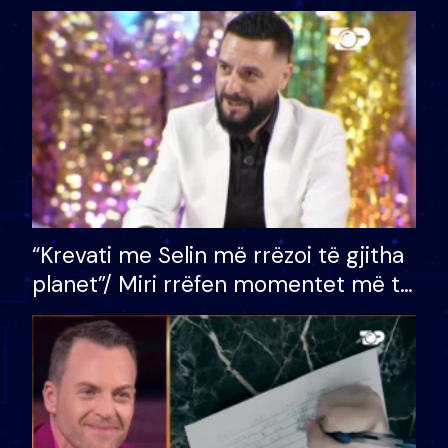
bashkëshorten: S’kemi ndonjë letër
divorci apo jo?
“Krevati me Selin më rrëzoi të gjitha
planet”/ Miri rrëfen momentet më të
bukura në shtëpinë e BB VIP: Do më
mungojë zilja e mëngjesit kur…