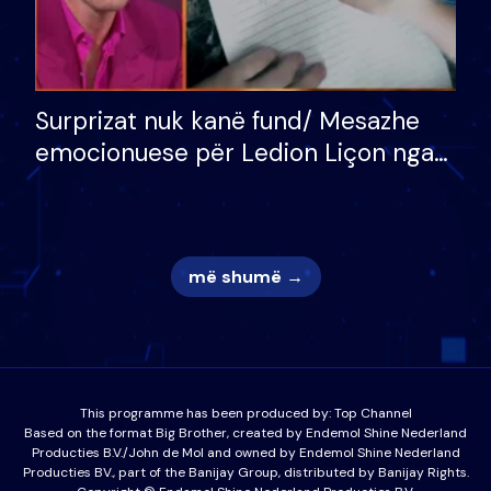
Surprizat nuk kanë fund/ Mesazhe
emocionuese për Ledion Liçon nga
nëna dhe fëmijët e tij, moderatori
nuk i mban dot lotët: Nuk meritoj…
më shumë →
This programme has been produced by:
Top Channel
Based on the format Big Brother, created by Endemol Shine Nederland
Producties B.V./John de Mol and owned by Endemol Shine Nederland
Producties BV., part of the Banijay Group, distributed by Banijay Rights.