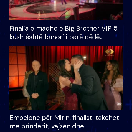
Finalja e madhe e Big Brother VIP 5,
kush është banori i parë që lë
shtëpinë dhe humb mundësinë për
të fituar çmimin e madh
Emocione për Mirin, finalisti takohet
me prindërit, vajzën dhe