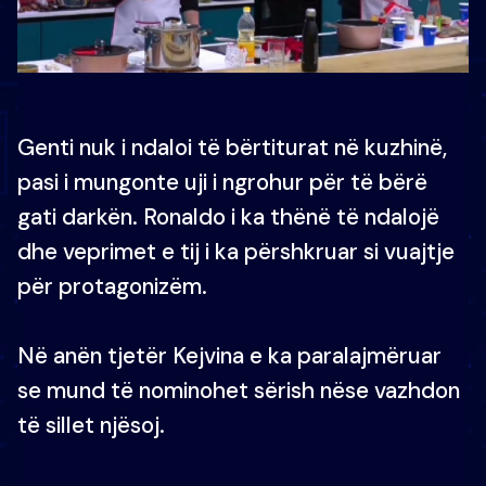
Genti nuk i ndaloi të bërtiturat në kuzhinë,
pasi i mungonte uji i ngrohur për të bërë
gati darkën. Ronaldo i ka thënë të ndalojë
dhe veprimet e tij i ka përshkruar si vuajtje
për protagonizëm.
Në anën tjetër Kejvina e ka paralajmëruar
se mund të nominohet sërish nëse vazhdon
të sillet njësoj.