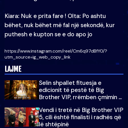
Kiara: Nuk e prita fare ! Olta: Po ashtu
bëhet, nuk bëhet më fal një sekondë, kur
puthesh e kupton se e do apo jo
https://www.instagram.com/reel/Cm6q97dBfY0/?
utm_source=ig_web_copy_link
LAJME
Selin shpallet fituesja e
edicionit të pestë të Big
Brother VIP, rrëmben çmimin e
madh prej 100 mijë eurosh
Vendi i tretë në Big Brother VIP
5, cili është finalisti i radhës që
lë shtëpinë