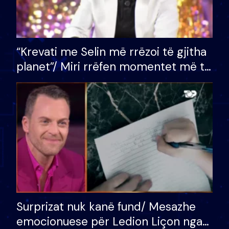
“Krevati me Selin më rrëzoi të gjitha
planet”/ Miri rrëfen momentet më të
bukura në shtëpinë e BB VIP: Do më
mungojë zilja e mëngjesit kur…
Surprizat nuk kanë fund/ Mesazhe
emocionuese për Ledion Liçon nga