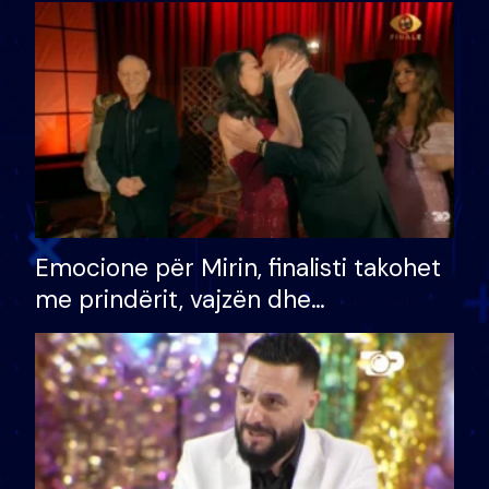
shtëpinë dhe humb mundësinë për
të fituar çmimin e madh
Emocione për Mirin, finalisti takohet
me prindërit, vajzën dhe
bashkëshorten: S’kemi ndonjë letër
divorci apo jo?