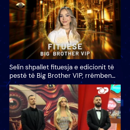
Selin shpallet fituesja e edicionit të
pestë të Big Brother VIP, rrëmben
çmimin e madh prej 100 mijë eurosh