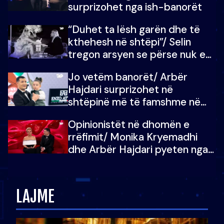
surprizohet nga ish-banorët
“Duhet ta lësh garën dhe të
kthehesh në shtëpi”/ Selin
tregon arsyen se përse nuk e
dëgjoi fjalën e së ëmës: Doja ta
Jo vetëm banorët/ Arbër
çoja luftën time deri në fund
Hajdari surprizohet në
shtëpinë më të famshme në
Shqipëri, opinionisti takohet me
Opinionistët në dhomën e
vajzën e tij
rrëfimit/ Monika Kryemadhi
dhe Arbër Hajdari pyeten nga
Ledion Liço: A do ta
zëvendësonit njëri-tjetrin?
LAJME