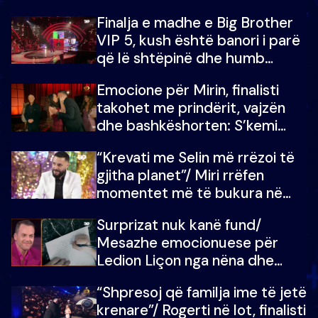
Finalja e madhe e Big Brother
VIP 5, kush është banori i parë
që lë shtëpinë dhe humb
mundësinë për të fituar
Emocione për Mirin, finalisti
çmimin e madh
takohet me prindërit, vajzën
dhe bashkëshorten: S’kemi
ndonjë letër divorci apo jo?
“Krevati me Selin më rrëzoi të
gjitha planet”/ Miri rrëfen
momentet më të bukura në
shtëpinë e BB VIP: Do më
Surprizat nuk kanë fund/
mungojë zilja e mëngjesit kur…
Mesazhe emocionuese për
Ledion Liçon nga nëna dhe
fëmijët e tij, moderatori nuk i
“Shpresoj që familja ime të jetë
mban dot lotët: Nuk meritoj…
krenare”/ Rogerti në lot, finalisti