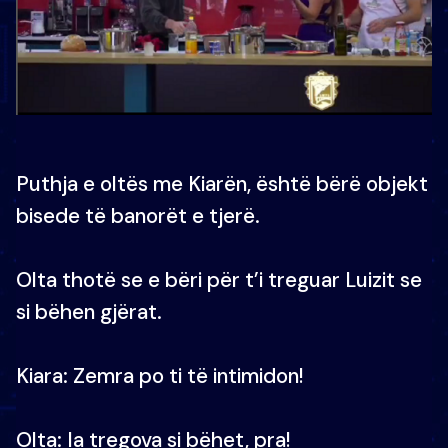
Puthja e oltës me Kiarën, është bërë objekt
bisede të banorët e tjerë.
Olta thotë se e bëri për t’i treguar Luizit se
si bëhen gjërat.
Kiara: Zemra po ti të intimidon!
Olta: Ia tregova si bëhet, pra!