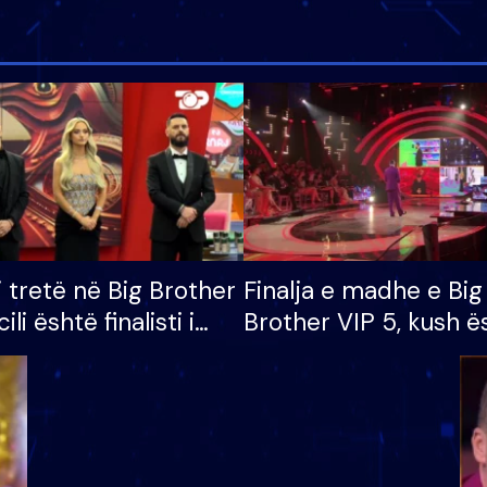
i tretë në Big Brother
Finalja e madhe e Big
cili është finalisti i
Brother VIP 5, kush ë
 që lë shtëpinë
banori i parë që lë sh
dhe humb mundësinë
të fituar çmimin e m