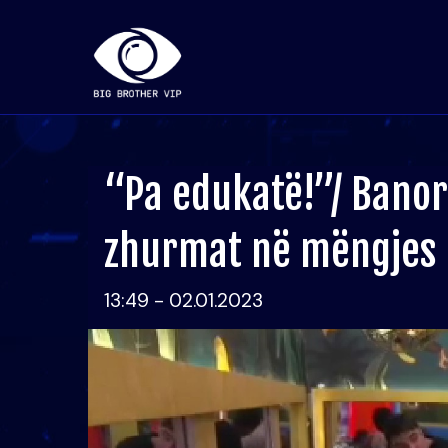
“Pa edukatë!”/ Banor
zhurmat në mëngjes
13:49 - 02.01.2023