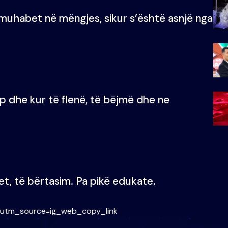
ë muhabet në mëngjes, sikur s’është asnjë nga
p dhe kur të flenë, të bëjmë dhe ne
t, të bërtasim. Pa pikë edukate.
?utm_source=ig_web_copy_link