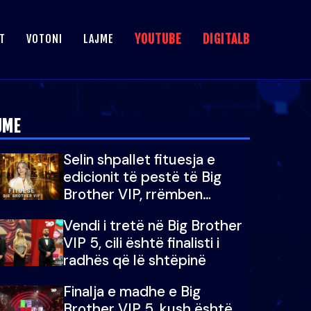
YOUTUBE
DIGITALB
T
VOTONI
LAJME
JME
Selin shpallet fituesja e
edicionit të pestë të Big
Brother VIP, rrëmben
çmimin e madh prej 100
Vendi i tretë në Big Brother
mijë eurosh
VIP 5, cili është finalisti i
radhës që lë shtëpinë
Finalja e madhe e Big
Brother VIP 5, kush është