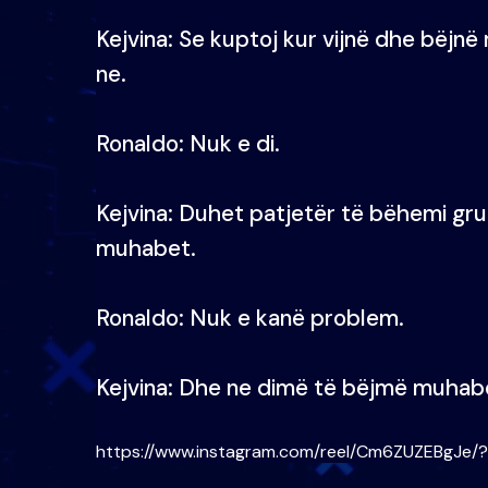
Kejvina: Se kuptoj kur vijnë dhe bëjn
ne.
Ronaldo: Nuk e di.
Kejvina: Duhet patjetër të bëhemi gru
muhabet.
Ronaldo: Nuk e kanë problem.
Kejvina: Dhe ne dimë të bëjmë muhabe
https://www.instagram.com/reel/Cm6ZUZEBgJe/