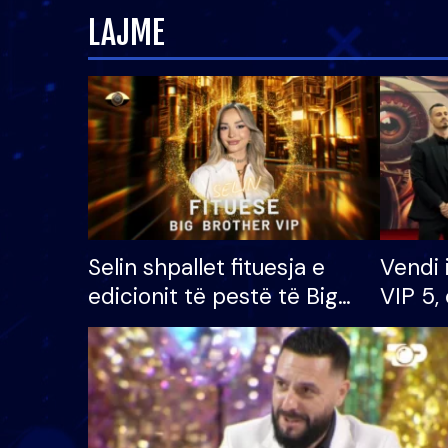
LAJME
Selin shpallet fituesja e
Vendi 
edicionit të pestë të Big
VIP 5, 
Brother VIP, rrëmben
radhës
çmimin e madh prej 100
mijë eurosh