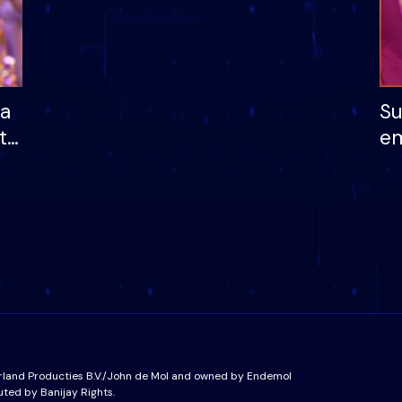
ha
Su
të
em
më
në
nu
rland Producties B.V./John de Mol and owned by Endemol
uted by Banijay Rights.