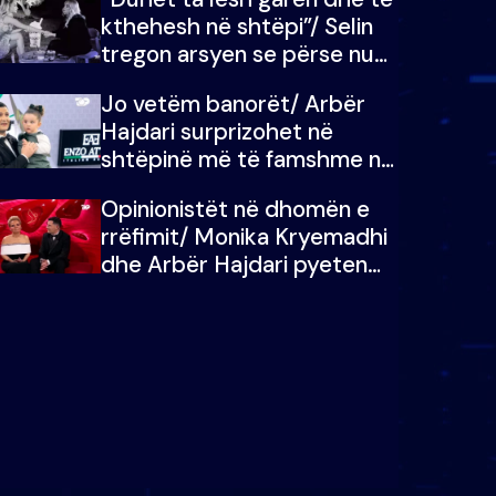
kthehesh në shtëpi”/ Selin
tregon arsyen se përse nuk
e dëgjoi fjalën e së ëmës:
Jo vetëm banorët/ Arbër
Doja ta çoja luftën time deri
Hajdari surprizohet në
në fund
shtëpinë më të famshme në
Shqipëri, opinionisti takohet
Opinionistët në dhomën e
me vajzën e tij
rrëfimit/ Monika Kryemadhi
dhe Arbër Hajdari pyeten
nga Ledion Liço: A do ta
zëvendësonit njëri-tjetrin?