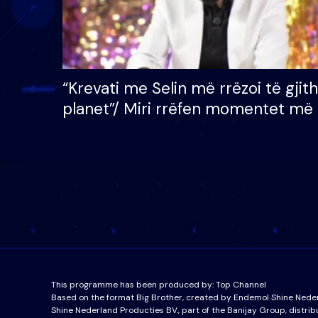
“Krevati me Selin më rrëzoi të gjit
planet”/ Miri rrëfen momentet më 
bukura në shtëpinë e BB VIP: Do 
mungojë zilja e mëngjesit kur…
This programme has been produced by:
Top Channel
Based on the format Big Brother, created by Endemol Shine Nede
Shine Nederland Producties BV., part of the Banijay Group, distrib