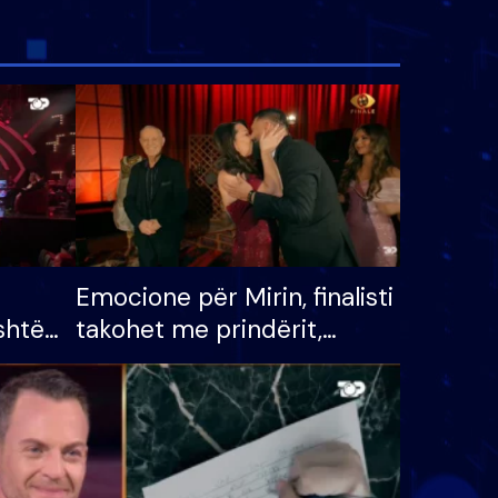
Emocione për Mirin, finalisti
shtë
takohet me prindërit,
tëpinë
vajzën dhe bashkëshorten:
 për
S’kemi ndonjë letër divorci
adh
apo jo?