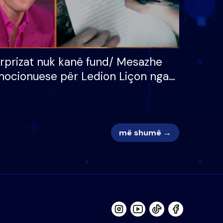
rprizat nuk kanë fund/ Mesazhe
ocionuese për Ledion Liçon nga
na dhe fëmijët e tij, moderatori
k i mban dot lotët: Nuk meritoj…
më shumë →