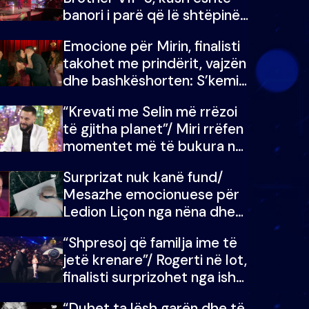
banori i parë që lë shtëpinë
dhe humb mundësinë për të
Emocione për Mirin, finalisti
fituar çmimin e madh
takohet me prindërit, vajzën
dhe bashkëshorten: S’kemi
ndonjë letër divorci apo jo?
“Krevati me Selin më rrëzoi
të gjitha planet”/ Miri rrëfen
momentet më të bukura në
shtëpinë e BB VIP: Do më
Surprizat nuk kanë fund/
mungojë zilja e mëngjesit
Mesazhe emocionuese për
kur…
Ledion Liçon nga nëna dhe
fëmijët e tij, moderatori nuk
“Shpresoj që familja ime të
i mban dot lotët: Nuk
jetë krenare”/ Rogerti në lot,
meritoj…
finalisti surprizohet nga ish-
banorët
“Duhet ta lësh garën dhe të