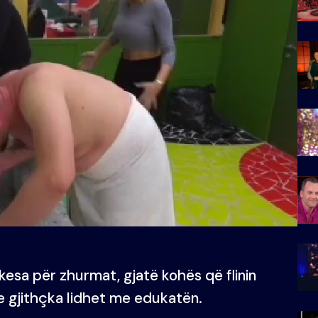
esa për zhurmat, gjatë kohës që flinin
e gjithçka lidhet me edukatën.