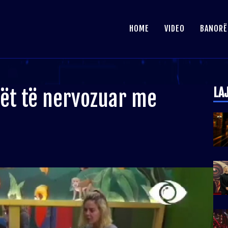
HOME
VIDEO
BANORË
LA
ët të nervozuar me