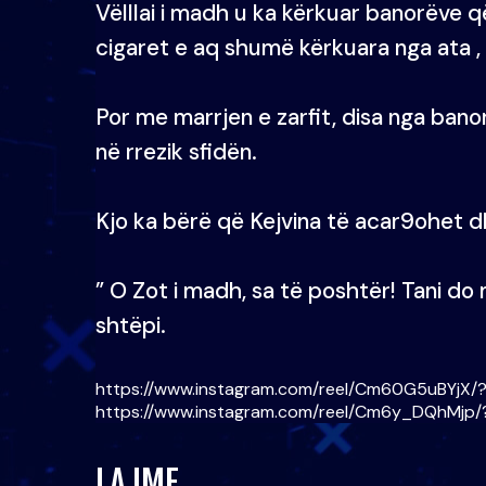
Vëlllai i madh u ka kërkuar banorëve q
cigaret e aq shumë kërkuara nga ata , 
Por me marrjen e zarfit, disa nga ban
në rrezik sfidën.
Kjo ka bërë që Kejvina të acar9ohet 
” O Zot i madh, sa të poshtër! Tani do 
shtëpi.
https://www.instagram.com/reel/Cm60G5uBYjX/
https://www.instagram.com/reel/Cm6y_DQhMjp
LAJME