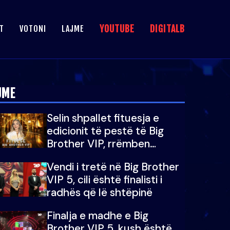
YOUTUBE
DIGITALB
T
VOTONI
LAJME
JME
Selin shpallet fituesja e
edicionit të pestë të Big
Brother VIP, rrëmben
çmimin e madh prej 100
Vendi i tretë në Big Brother
mijë eurosh
VIP 5, cili është finalisti i
radhës që lë shtëpinë
Finalja e madhe e Big
Brother VIP 5, kush është