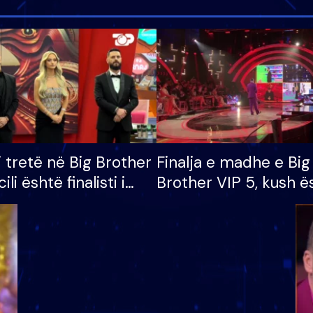
i tretë në Big Brother
Finalja e madhe e Big
cili është finalisti i
Brother VIP 5, kush ë
 që lë shtëpinë
banori i parë që lë sh
dhe humb mundësinë
të fituar çmimin e m