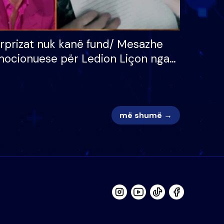
rprizat nuk kanë fund/ Mesazhe
ocionuese për Ledion Liçon nga
na dhe fëmijët e tij, moderatori
k i mban dot lotët: Nuk meritoj…
më shumë →