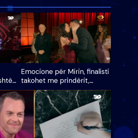
Emocione për Mirin, finalisti
shtë
takohet me prindërit,
tëpinë
vajzën dhe bashkëshorten:
 për
S’kemi ndonjë letër divorci
adh
apo jo?