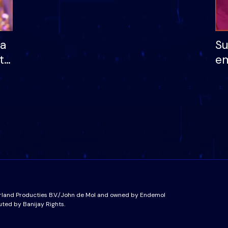
ha
Su
të
em
më
në
nu
rland Producties B.V./John de Mol and owned by Endemol
uted by Banijay Rights.