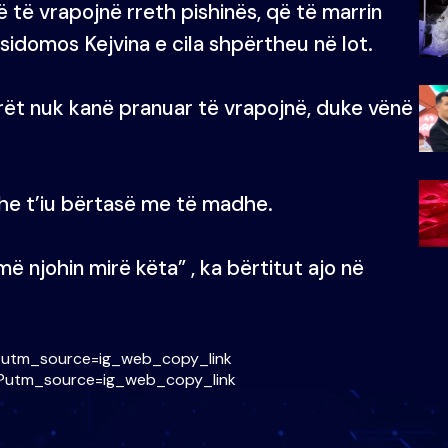
ë të vrapojnë rreth pishinës, që të marrin
sidomos Kejvina e cila shpërtheu në lot.
orët nuk kanë pranuar të vrapojnë, duke vënë
dhe t’iu bërtasë me të madhe.
më njohin mirë këta” , ka bërtitut ajo në
?utm_source=ig_web_copy_link
/?utm_source=ig_web_copy_link