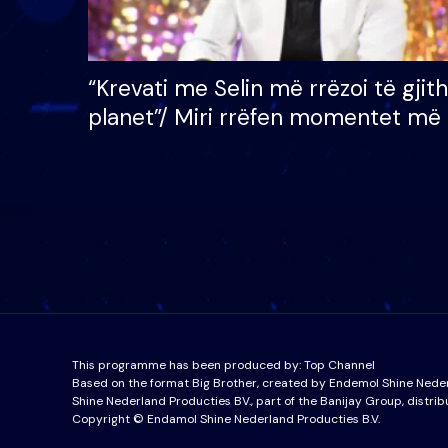
“Krevati me Selin më rrëzoi të gjit
planet”/ Miri rrëfen momentet më 
bukura në shtëpinë e BB VIP: Do 
mungojë zilja e mëngjesit kur…
This programme has been produced by:
Top Channel
Based on the format Big Brother, created by Endemol Shine Nede
Shine Nederland Producties BV., part of the Banijay Group, distrib
Copyright © Endamol Shine Nederland Producties B.V.