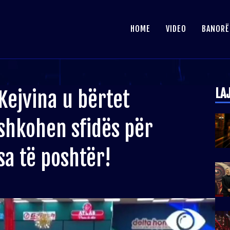
HOME
VIDEO
BANORË
LA
Kejvina u bërtet
shkohen sfidës për
sa të poshtër!