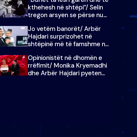
kthehesh në shtëpi”/ Selin
tregon arsyen se përse nuk
e dëgjoi fjalën e së ëmës:
Jo vetëm banorët/ Arbër
Doja ta çoja luftën time deri
Hajdari surprizohet në
në fund
shtëpinë më të famshme në
Shqipëri, opinionisti takohet
Opinionistët në dhomën e
me vajzën e tij
rrëfimit/ Monika Kryemadhi
dhe Arbër Hajdari pyeten
nga Ledion Liço: A do ta
zëvendësonit njëri-tjetrin?