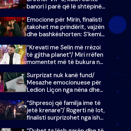
banori i parë që lë shtëpinë
dhe humb mundësinë për të
Emocione për Mirin, finalisti
fituar çmimin e madh
takohet me prindërit, vajzën
dhe bashkëshorten: S’kemi
ndonjë letër divorci apo jo?
“Krevati me Selin më rrëzoi
të gjitha planet”/ Miri rrëfen
momentet më të bukura në
shtëpinë e BB VIP: Do më
Surprizat nuk kanë fund/
mungojë zilja e mëngjesit
Mesazhe emocionuese për
kur…
Ledion Liçon nga nëna dhe
fëmijët e tij, moderatori nuk
“Shpresoj që familja ime të
i mban dot lotët: Nuk
jetë krenare”/ Rogerti në lot,
meritoj…
finalisti surprizohet nga ish-
banorët
“Duhet ta lësh garën dhe të