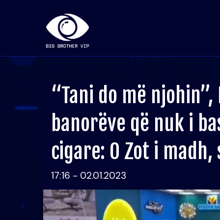
“Tani do më njohin”, 
banorëve që nuk i ba
cigare: O Zot i madh, 
17:16 - 02.01.2023