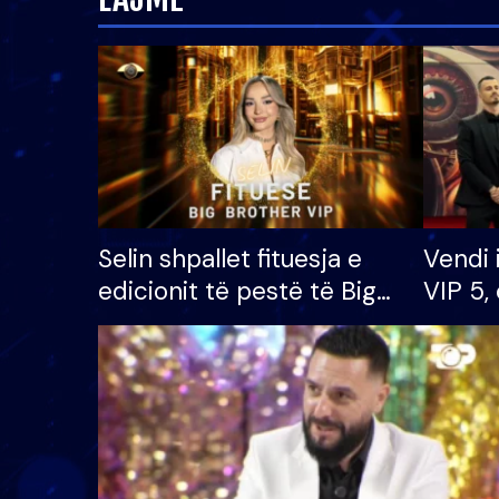
Selin shpallet fituesja e
Vendi 
edicionit të pestë të Big
VIP 5, 
Brother VIP, rrëmben
radhës
çmimin e madh prej 100
mijë eurosh