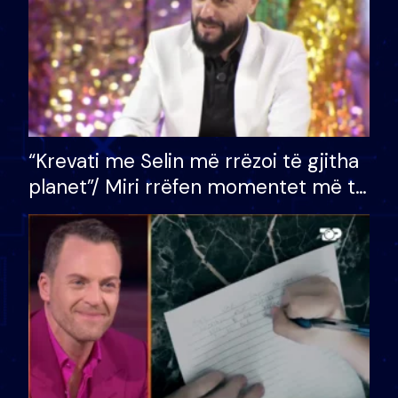
“Krevati me Selin më rrëzoi të gjitha
planet”/ Miri rrëfen momentet më të
bukura në shtëpinë e BB VIP: Do më
mungojë zilja e mëngjesit kur…