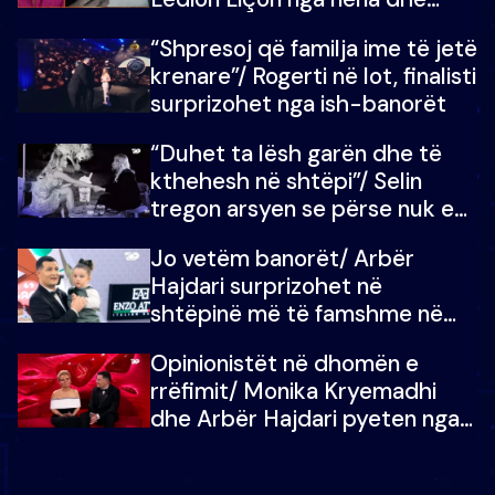
fëmijët e tij, moderatori nuk i
“Shpresoj që familja ime të jetë
mban dot lotët: Nuk meritoj…
krenare”/ Rogerti në lot, finalisti
surprizohet nga ish-banorët
“Duhet ta lësh garën dhe të
kthehesh në shtëpi”/ Selin
tregon arsyen se përse nuk e
dëgjoi fjalën e së ëmës: Doja ta
Jo vetëm banorët/ Arbër
çoja luftën time deri në fund
Hajdari surprizohet në
shtëpinë më të famshme në
Shqipëri, opinionisti takohet me
Opinionistët në dhomën e
vajzën e tij
rrëfimit/ Monika Kryemadhi
dhe Arbër Hajdari pyeten nga
Ledion Liço: A do ta
zëvendësonit njëri-tjetrin?