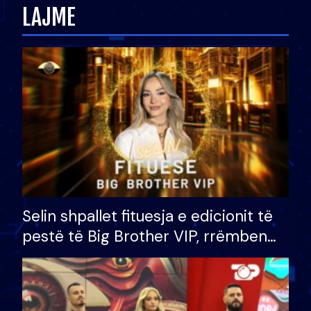
LAJME
Selin shpallet fituesja e edicionit të
pestë të Big Brother VIP, rrëmben
çmimin e madh prej 100 mijë eurosh