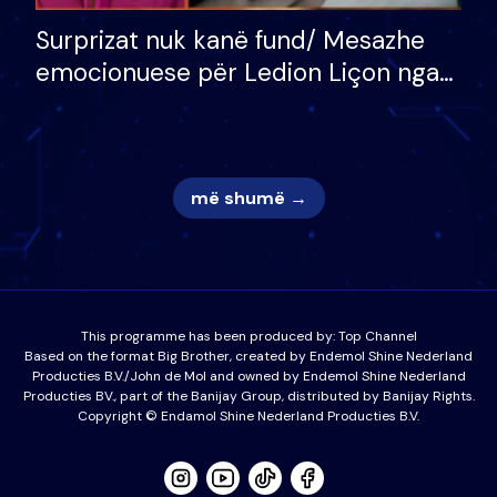
Surprizat nuk kanë fund/ Mesazhe
emocionuese për Ledion Liçon nga
nëna dhe fëmijët e tij, moderatori
nuk i mban dot lotët: Nuk meritoj…
më shumë →
This programme has been produced by:
Top Channel
Based on the format Big Brother, created by Endemol Shine Nederland
Producties B.V./John de Mol and owned by Endemol Shine Nederland
Producties BV., part of the Banijay Group, distributed by Banijay Rights.
Copyright © Endamol Shine Nederland Producties B.V.