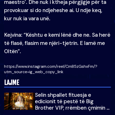
maestro’. Dhe nuk i ktheja përgjigje për ta
provokuar si do ndjeheshe ai. U ndje keq,
kur nuk ia vara unë.
Kejvina: “Kështu e kemi lënë dhe ne. Sa herë
të flasë, flasim me njëri-tjetrin. E lamë me
Oltën”.
https://www.instagram.com/reel/Cm85zGshxFm/?
utm_source=ig_web_copy_link
LAJME
Selin shpallet fituesja e
edicionit të pestë të Big
Brother VIP, rrëmben çmimin e
madh prej 100 mijë eurosh