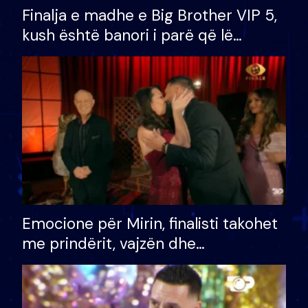
Finalja e madhe e Big Brother VIP 5,
kush është banori i parë që lë
shtëpinë dhe humb mundësinë për
të fituar çmimin e madh
Emocione për Mirin, finalisti takohet
me prindërit, vajzën dhe
bashkëshorten: S’kemi ndonjë letër
divorci apo jo?