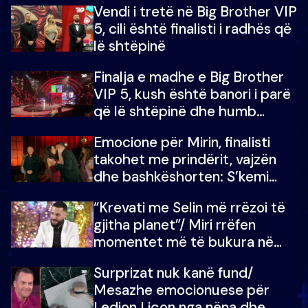
Vendi i tretë në Big Brother VIP
5, cili është finalisti i radhës që
lë shtëpinë
Finalja e madhe e Big Brother
VIP 5, kush është banori i parë
që lë shtëpinë dhe humb
mundësinë për të fituar
Emocione për Mirin, finalisti
çmimin e madh
takohet me prindërit, vajzën
dhe bashkëshorten: S’kemi
ndonjë letër divorci apo jo?
“Krevati me Selin më rrëzoi të
gjitha planet”/ Miri rrëfen
momentet më të bukura në
shtëpinë e BB VIP: Do më
Surprizat nuk kanë fund/
mungojë zilja e mëngjesit kur…
Mesazhe emocionuese për
Ledion Liçon nga nëna dhe