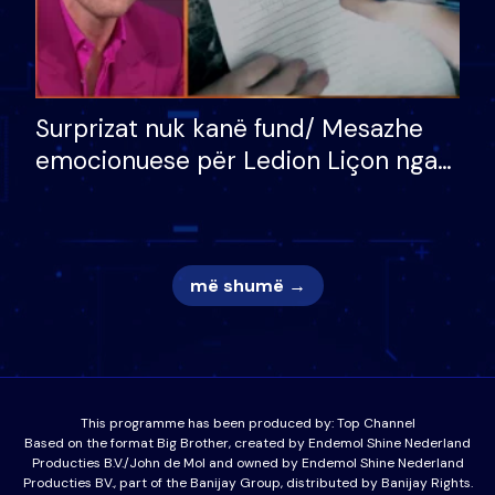
Surprizat nuk kanë fund/ Mesazhe
emocionuese për Ledion Liçon nga
nëna dhe fëmijët e tij, moderatori
nuk i mban dot lotët: Nuk meritoj…
më shumë →
This programme has been produced by:
Top Channel
Based on the format Big Brother, created by Endemol Shine Nederland
Producties B.V./John de Mol and owned by Endemol Shine Nederland
Producties BV., part of the Banijay Group, distributed by Banijay Rights.