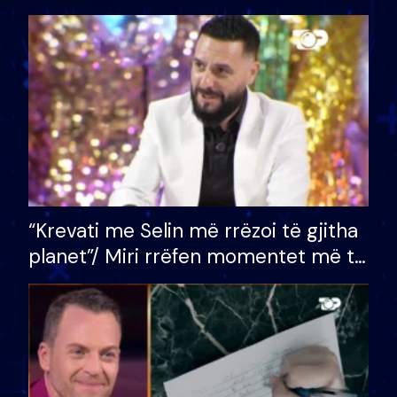
bashkëshorten: S’kemi ndonjë letër
divorci apo jo?
“Krevati me Selin më rrëzoi të gjitha
planet”/ Miri rrëfen momentet më të
bukura në shtëpinë e BB VIP: Do më
mungojë zilja e mëngjesit kur…