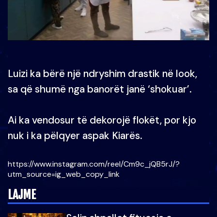
Luizi ka bërë një ndryshim drastik në look,
sa që shumë nga banorët janë ‘shokuar’.
Ai ka vendosur të dekorojë flokët, por kjo
nuk i ka pëlqyer aspak Kiarës.
https://www.instagram.com/reel/Cm9c_jQB5rJ/?
utm_source=ig_web_copy_link
LAJME