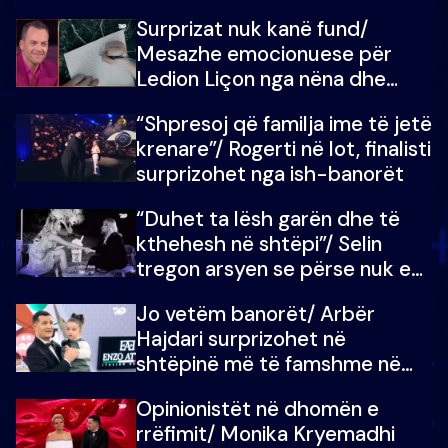
shtëpinë e BB VIP: Do më
Surprizat nuk kanë fund/
mungojë zilja e mëngjesit kur…
Mesazhe emocionuese për
Ledion Liçon nga nëna dhe
fëmijët e tij, moderatori nuk i
“Shpresoj që familja ime të jetë
mban dot lotët: Nuk meritoj…
krenare”/ Rogerti në lot, finalisti
surprizohet nga ish-banorët
“Duhet ta lësh garën dhe të
kthehesh në shtëpi”/ Selin
tregon arsyen se përse nuk e
dëgjoi fjalën e së ëmës: Doja ta
Jo vetëm banorët/ Arbër
çoja luftën time deri në fund
Hajdari surprizohet në
shtëpinë më të famshme në
Shqipëri, opinionisti takohet me
Opinionistët në dhomën e
vajzën e tij
rrëfimit/ Monika Kryemadhi