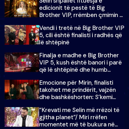
Selin shpallet fituesja e
edicionit të pestë të Big
Brother VIP, rrëmben çmimin e
madh prej 100 mijë eurosh
Vendi i tretë në Big Brother VIP
5, cili është finalisti i radhës që
lë shtëpinë
Finalja e madhe e Big Brother
VIP 5, kush është banori i parë
që lë shtëpinë dhe humb
mundësinë për të fituar
Emocione për Mirin, finalisti
çmimin e madh
takohet me prindërit, vajzën
dhe bashkëshorten: S’kemi
ndonjë letër divorci apo jo?
“Krevati me Selin më rrëzoi të
gjitha planet”/ Miri rrëfen
momentet më të bukura në