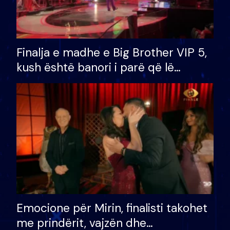
Finalja e madhe e Big Brother VIP 5,
kush është banori i parë që lë
shtëpinë dhe humb mundësinë për
të fituar çmimin e madh
Emocione për Mirin, finalisti takohet
me prindërit, vajzën dhe