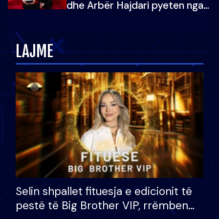
dhe Arbër Hajdari pyeten nga
Ledion Liço: A do ta
zëvendësonit njëri-tjetrin?
LAJME
Selin shpallet fituesja e edicionit të
pestë të Big Brother VIP, rrëmben