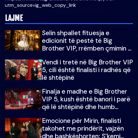
utm_source=ig_web_copy_link
LAJME
Selin shpallet fituesja e
edicionit të pestë të Big
Brother VIP, rrëmben çmimin e
madh prej 100 mijë eurosh
Vendi i tretë në Big Brother VIP
5, cili është finalisti i radhës që
lë shtëpinë
Finalja e madhe e Big Brother
VIP 5, kush është banori i parë
që lë shtëpinë dhe humb
mundësinë për të fituar
Emocione për Mirin, finalisti
çmimin e madh
takohet me prindërit, vajzën
dhe bashkëshorten: S’kemi