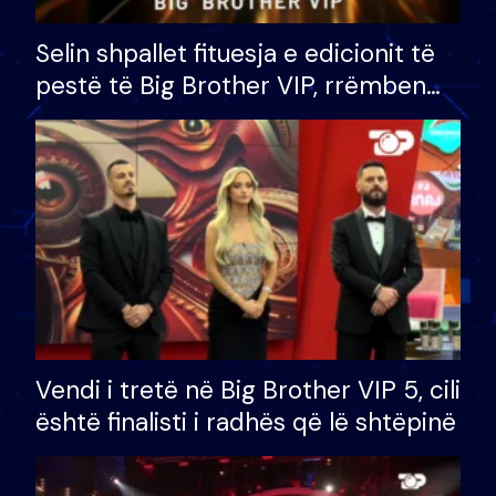
Selin shpallet fituesja e edicionit të
pestë të Big Brother VIP, rrëmben
çmimin e madh prej 100 mijë eurosh
Vendi i tretë në Big Brother VIP 5, cili
është finalisti i radhës që lë shtëpinë