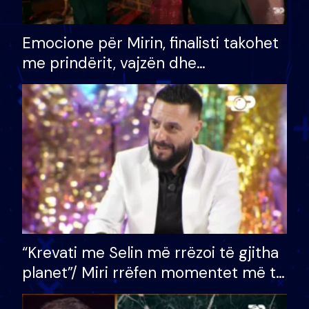
Emocione për Mirin, finalisti takohet
me prindërit, vajzën dhe
bashkëshorten: S’kemi ndonjë letër
divorci apo jo?
“Krevati me Selin më rrëzoi të gjitha
planet”/ Miri rrëfen momentet më të
bukura në shtëpinë e BB VIP: Do më