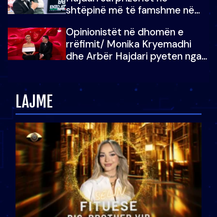
shtëpinë më të famshme në
Shqipëri, opinionisti takohet me
Opinionistët në dhomën e
vajzën e tij
rrëfimit/ Monika Kryemadhi
dhe Arbër Hajdari pyeten nga
Ledion Liço: A do ta
zëvendësonit njëri-tjetrin?
LAJME