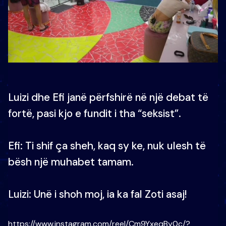
Luizi dhe Efi janë përfshirë në një debat të
fortë, pasi kjo e fundit i tha “seksist”.
Efi: Ti shif ça sheh, kaq sy ke, nuk ulesh të
bësh një muhabet tamam.
Luizi: Unë i shoh moj, ia ka fal Zoti asaj!
https://www.instagram.com/reel/Cm9YxeqBy0c/?