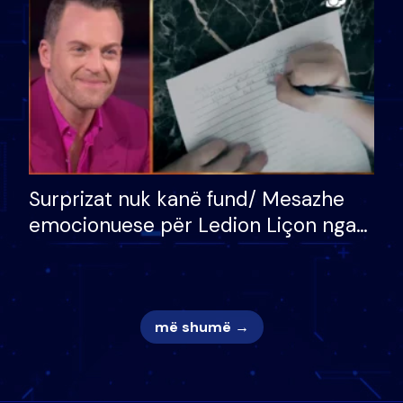
mungojë zilja e mëngjesit kur…
Surprizat nuk kanë fund/ Mesazhe
emocionuese për Ledion Liçon nga
nëna dhe fëmijët e tij, moderatori
nuk i mban dot lotët: Nuk meritoj…
më shumë →