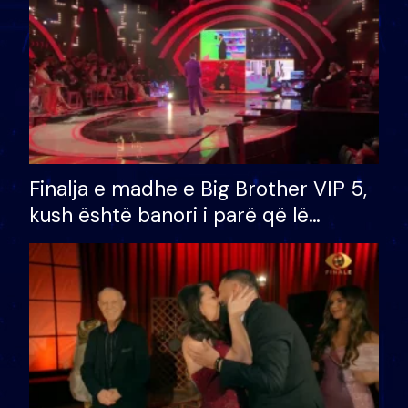
Finalja e madhe e Big Brother VIP 5,
kush është banori i parë që lë
shtëpinë dhe humb mundësinë për
të fituar çmimin e madh