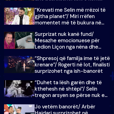
ndonjë letër divorci apo jo?
“Krevati me Selin më rrëzoi të
gjitha planet”/ Miri rrëfen
momentet më të bukura në
shtëpinë e BB VIP: Do më
Surprizat nuk kanë fund/
mungojë zilja e mëngjesit kur…
Mesazhe emocionuese për
Ledion Liçon nga nëna dhe
fëmijët e tij, moderatori nuk i
“Shpresoj që familja ime të jetë
mban dot lotët: Nuk meritoj…
krenare”/ Rogerti në lot, finalisti
surprizohet nga ish-banorët
“Duhet ta lësh garën dhe të
kthehesh në shtëpi”/ Selin
tregon arsyen se përse nuk e
dëgjoi fjalën e së ëmës: Doja ta
Jo vetëm banorët/ Arbër
çoja luftën time deri në fund
Hajdari surprizohet në