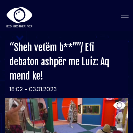
“Sheh vetëm b**””/ Efi
debaton ashpër me Luiz: Aq
mend ke!
18:02 - 03.01.2023