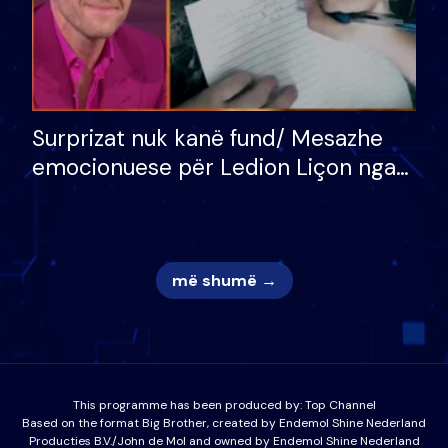
Surprizat nuk kanë fund/ Mesazhe
emocionuese për Ledion Liçon nga
nëna dhe fëmijët e tij, moderatori
nuk i mban dot lotët: Nuk meritoj…
më shumë →
This programme has been produced by:
Top Channel
Based on the format Big Brother, created by Endemol Shine Nederland
Producties B.V./John de Mol and owned by Endemol Shine Nederland