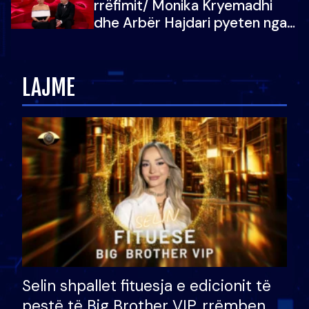
rrëfimit/ Monika Kryemadhi
dhe Arbër Hajdari pyeten nga
Ledion Liço: A do ta
zëvendësonit njëri-tjetrin?
LAJME
Selin shpallet fituesja e edicionit të
pestë të Big Brother VIP, rrëmben