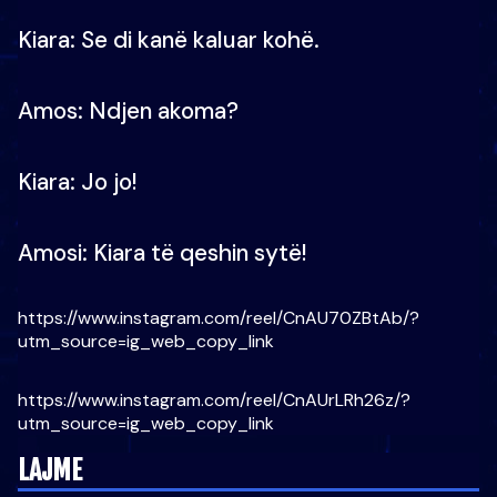
Kiara: Se di kanë kaluar kohë.
Amos: Ndjen akoma?
Kiara: Jo jo!
Amosi: Kiara të qeshin sytë!
https://www.instagram.com/reel/CnAU70ZBtAb/?
utm_source=ig_web_copy_link
https://www.instagram.com/reel/CnAUrLRh26z/?
utm_source=ig_web_copy_link
LAJME