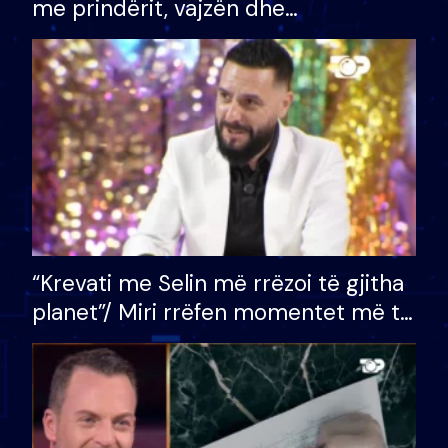
me prindërit, vajzën dhe
bashkëshorten: S’kemi ndonjë letër
divorci apo jo?
“Krevati me Selin më rrëzoi të gjitha
planet”/ Miri rrëfen momentet më të
bukura në shtëpinë e BB VIP: Do më
mungojë zilja e mëngjesit kur…