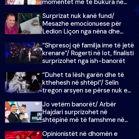
momentet më të bukura në
shtëpinë e BB VIP: Do më
Surprizat nuk kanë fund/
mungojë zilja e mëngjesit kur…
Mesazhe emocionuese për
Ledion Liçon nga nëna dhe
fëmijët e tij, moderatori nuk i
“Shpresoj që familja ime të jetë
mban dot lotët: Nuk meritoj…
krenare”/ Rogerti në lot, finalisti
surprizohet nga ish-banorët
“Duhet ta lësh garën dhe të
kthehesh në shtëpi”/ Selin
tregon arsyen se përse nuk e
dëgjoi fjalën e së ëmës: Doja ta
Jo vetëm banorët/ Arbër
çoja luftën time deri në fund
Hajdari surprizohet në
shtëpinë më të famshme në
Shqipëri, opinionisti takohet me
Opinionistët në dhomën e
vajzën e tij