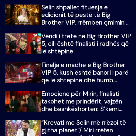
Selin shpallet fituesja e
edicionit të pestë të Big
Brother VIP, rrëmben çmimin e
madh prej 100 mijë eurosh
Vendi i tretë në Big Brother VIP
5, cili është finalisti i radhës që
lë shtëpinë
Finalja e madhe e Big Brother
VIP 5, kush është banori i parë
që lë shtëpinë dhe humb
mundësinë për të fituar
Emocione për Mirin, finalisti
çmimin e madh
takohet me prindërit, vajzën
dhe bashkëshorten: S’kemi
ndonjë letër divorci apo jo?
“Krevati me Selin më rrëzoi të
gjitha planet”/ Miri rrëfen