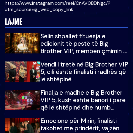
https://www.instagram.com/reel/CnAVOBDhIgc/?
utm_source=ig_web_copy_link
LAJME
Selin shpallet fituesja e
edicionit të pestë të Big
Brother VIP, rrëmben çmimin e
madh prej 100 mijë eurosh
Vendi i tretë në Big Brother VIP
5, cili është finalisti i radhës që
lë shtëpinë
Finalja e madhe e Big Brother
VIP 5, kush është banori i parë
që lë shtëpinë dhe humb
mundësinë për të fituar
Emocione për Mirin, finalisti
çmimin e madh
takohet me prindërit, vajzën