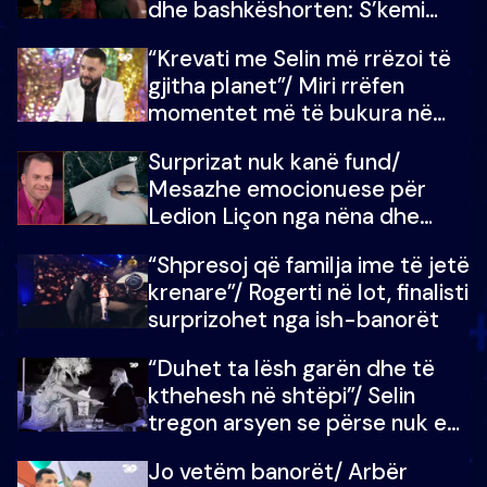
dhe bashkëshorten: S’kemi
ndonjë letër divorci apo jo?
“Krevati me Selin më rrëzoi të
gjitha planet”/ Miri rrëfen
momentet më të bukura në
shtëpinë e BB VIP: Do më
Surprizat nuk kanë fund/
mungojë zilja e mëngjesit kur…
Mesazhe emocionuese për
Ledion Liçon nga nëna dhe
fëmijët e tij, moderatori nuk i
“Shpresoj që familja ime të jetë
mban dot lotët: Nuk meritoj…
krenare”/ Rogerti në lot, finalisti
surprizohet nga ish-banorët
“Duhet ta lësh garën dhe të
kthehesh në shtëpi”/ Selin
tregon arsyen se përse nuk e
dëgjoi fjalën e së ëmës: Doja ta
Jo vetëm banorët/ Arbër
çoja luftën time deri në fund