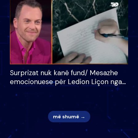
mungojë zilja e mëngjesit kur…
Surprizat nuk kanë fund/ Mesazhe
emocionuese për Ledion Liçon nga
nëna dhe fëmijët e tij, moderatori
nuk i mban dot lotët: Nuk meritoj…
më shumë →