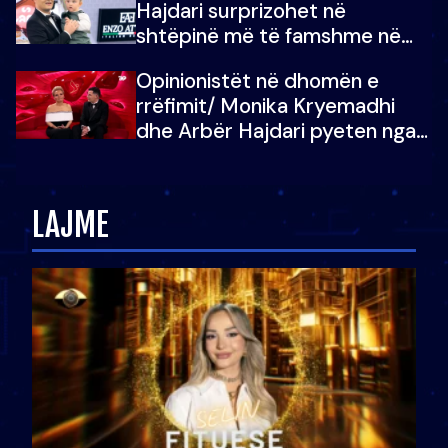
Hajdari surprizohet në
shtëpinë më të famshme në
Shqipëri, opinionisti takohet me
Opinionistët në dhomën e
vajzën e tij
rrëfimit/ Monika Kryemadhi
dhe Arbër Hajdari pyeten nga
Ledion Liço: A do ta
zëvendësonit njëri-tjetrin?
LAJME