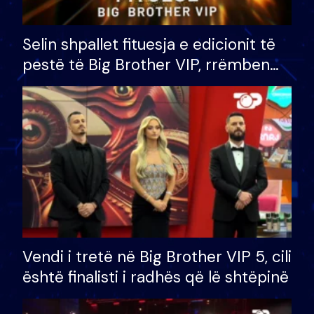
Selin shpallet fituesja e edicionit të
pestë të Big Brother VIP, rrëmben
çmimin e madh prej 100 mijë eurosh
Vendi i tretë në Big Brother VIP 5, cili
është finalisti i radhës që lë shtëpinë