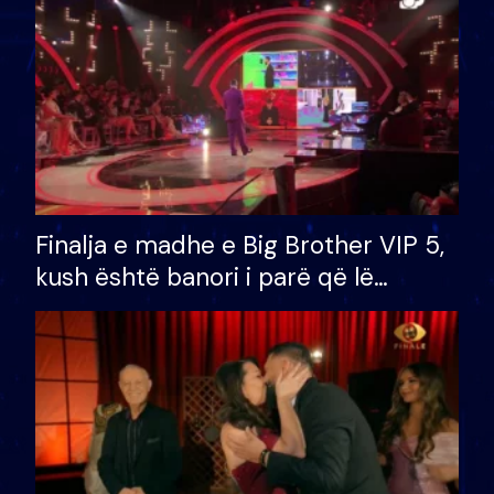
Finalja e madhe e Big Brother VIP 5,
kush është banori i parë që lë
shtëpinë dhe humb mundësinë për
të fituar çmimin e madh