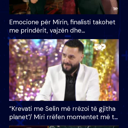
Emocione për Mirin, finalisti takohet
me prindërit, vajzën dhe
bashkëshorten: S’kemi ndonjë letër
divorci apo jo?
“Krevati me Selin më rrëzoi të gjitha
planet”/ Miri rrëfen momentet më të
bukura në shtëpinë e BB VIP: Do më