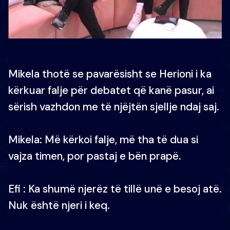
Mikela thotë se pavarësisht se Herioni i ka
kërkuar falje për debatet që kanë pasur, ai
sërish vazhdon me të njëjtën sjellje ndaj saj.
Mikela: Më kërkoi falje, më tha të dua si
vajza timen, por pastaj e bën prapë.
Efi : Ka shumë njerëz të tillë unë e besoj atë.
Nuk është njeri i keq.