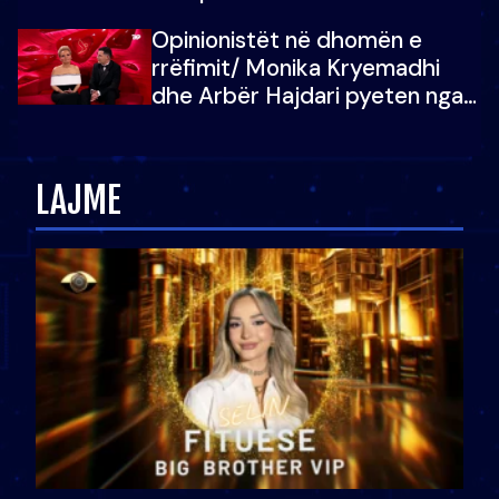
Shqipëri, opinionisti takohet me
Opinionistët në dhomën e
vajzën e tij
rrëfimit/ Monika Kryemadhi
dhe Arbër Hajdari pyeten nga
Ledion Liço: A do ta
zëvendësonit njëri-tjetrin?
LAJME