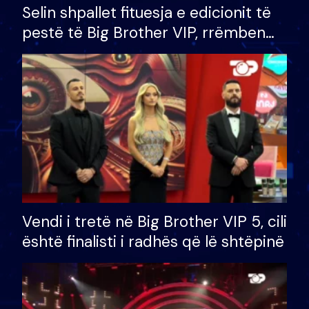
Selin shpallet fituesja e edicionit të
pestë të Big Brother VIP, rrëmben
çmimin e madh prej 100 mijë eurosh
Vendi i tretë në Big Brother VIP 5, cili
është finalisti i radhës që lë shtëpinë