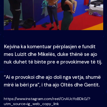
Kejvina ka komentuar përplasjen e fundit
mes Luizit dhe Mikelës, duke thënë se ajo
nuk duhet të binte pre e provokimeve të tij.
“Ai e provokoi dhe ajo doli nga vetja, shumë
mirë ia bëri pra”, i tha ajo Oltës dhe Gentit.
https://www.instagram.com/reel/CnAUcYoBDkG/?
utm_source=ig_web_copy_link