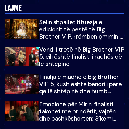
LAJME
Selin shpallet fituesja e
edicionit të pestë të Big
Brother VIP, rrëmben çmimin e
madh prej 100 mijë eurosh
Vendi i tretë në Big Brother VIP
5, cili është finalisti i radhës që
lë shtëpinë
Finalja e madhe e Big Brother
VIP 5, kush është banori i parë
që lë shtëpinë dhe humb
mundësinë për të fituar
Emocione për Mirin, finalisti
çmimin e madh
takohet me prindërit, vajzën
dhe bashkëshorten: S’kemi
ndonjë letër divorci apo jo?