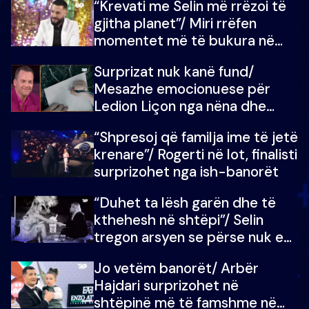
“Krevati me Selin më rrëzoi të
gjitha planet”/ Miri rrëfen
momentet më të bukura në
shtëpinë e BB VIP: Do më
Surprizat nuk kanë fund/
mungojë zilja e mëngjesit kur…
Mesazhe emocionuese për
Ledion Liçon nga nëna dhe
fëmijët e tij, moderatori nuk i
“Shpresoj që familja ime të jetë
mban dot lotët: Nuk meritoj…
krenare”/ Rogerti në lot, finalisti
surprizohet nga ish-banorët
“Duhet ta lësh garën dhe të
kthehesh në shtëpi”/ Selin
tregon arsyen se përse nuk e
dëgjoi fjalën e së ëmës: Doja ta
Jo vetëm banorët/ Arbër
çoja luftën time deri në fund
Hajdari surprizohet në
shtëpinë më të famshme në