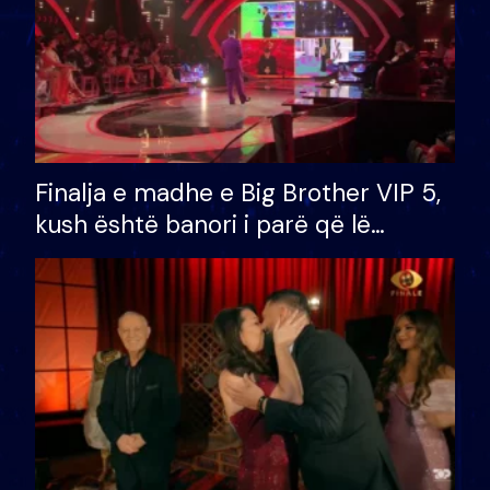
Finalja e madhe e Big Brother VIP 5,
kush është banori i parë që lë
shtëpinë dhe humb mundësinë për
të fituar çmimin e madh