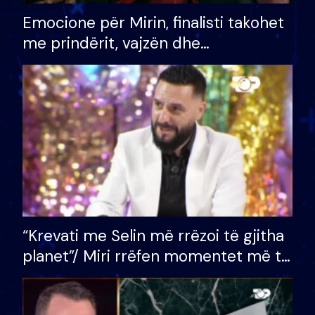
Emocione për Mirin, finalisti takohet
me prindërit, vajzën dhe
bashkëshorten: S’kemi ndonjë letër
divorci apo jo?
“Krevati me Selin më rrëzoi të gjitha
planet”/ Miri rrëfen momentet më të
bukura në shtëpinë e BB VIP: Do më
mungojë zilja e mëngjesit kur…