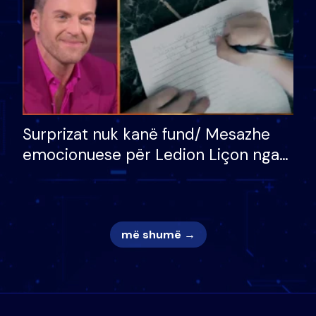
Surprizat nuk kanë fund/ Mesazhe
emocionuese për Ledion Liçon nga
nëna dhe fëmijët e tij, moderatori
nuk i mban dot lotët: Nuk meritoj…
më shumë →