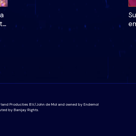
ha
Su
të
em
më
në
nu
rland Producties B.V./John de Mol and owned by Endemol
uted by Banijay Rights.