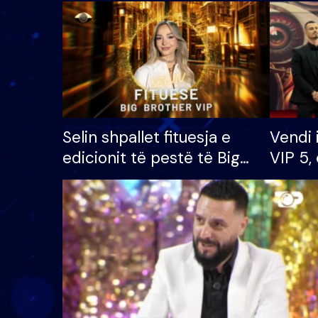
Selin shpallet fituesja e
Vendi 
edicionit të pestë të Big
VIP 5, 
Brother VIP, rrëmben
radhës
çmimin e madh prej 100
mijë eurosh