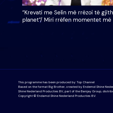
“Krevati me Selin më rrëzoi të gjit
planet”/ Miri rrëfen momentet më 
bukura në shtëpinë e BB VIP: Do 
mungojë zilja e mëngjesit kur…
This programme has been produced by:
Top Channel
Based on the format Big Brother, created by Endemol Shine Nede
Shine Nederland Producties BV., part of the Banijay Group, distrib
Copyright © Endamol Shine Nederland Producties B.V.