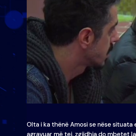
Olta i ka thënë Amosi se nëse situata 
agravuar më tej, zgjidhja do mbetet lar