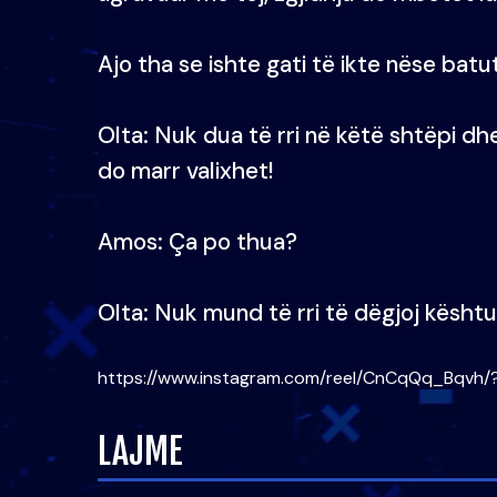
Ajo tha se ishte gati të ikte nëse batu
Olta: Nuk dua të rri në këtë shtëpi dh
do marr valixhet!
Amos: Ça po thua?
Olta: Nuk mund të rri të dëgjoj kështu 
https://www.instagram.com/reel/CnCqQq_Bqvh/
LAJME