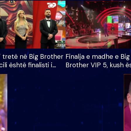
i tretë në Big Brother
Finalja e madhe e Big
cili është finalisti i
Brother VIP 5, kush ë
 që lë shtëpinë
banori i parë që lë sh
dhe humb mundësinë
të fituar çmimin e m