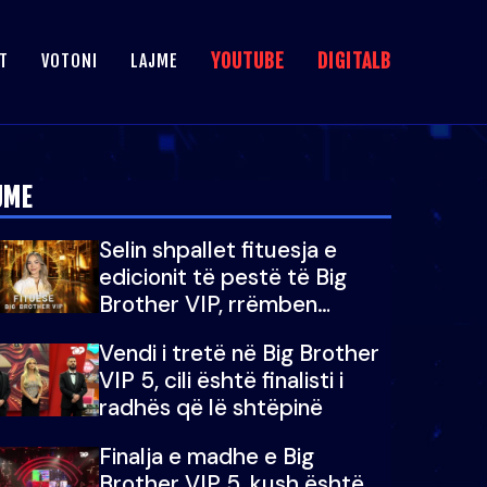
YOUTUBE
DIGITALB
T
VOTONI
LAJME
JME
Selin shpallet fituesja e
edicionit të pestë të Big
Brother VIP, rrëmben
çmimin e madh prej 100
Vendi i tretë në Big Brother
mijë eurosh
VIP 5, cili është finalisti i
radhës që lë shtëpinë
Finalja e madhe e Big
Brother VIP 5, kush është