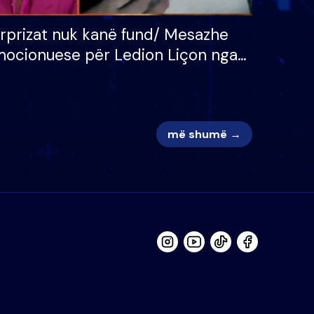
rprizat nuk kanë fund/ Mesazhe
ocionuese për Ledion Liçon nga
na dhe fëmijët e tij, moderatori
k i mban dot lotët: Nuk meritoj…
më shumë →