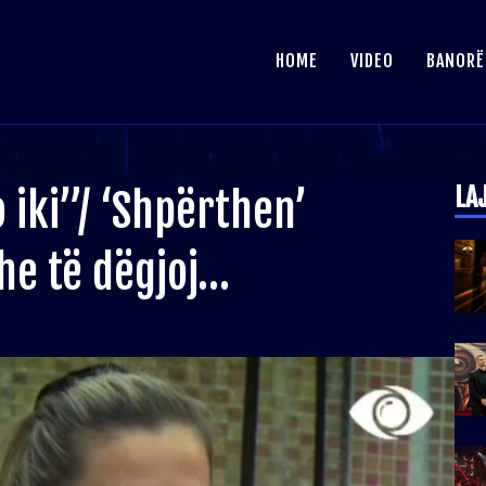
HOME
VIDEO
BANORË
LA
 iki”/ ‘Shpërthen’
dhe të dëgjoj…