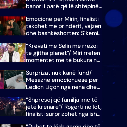
banori i parë që lë shtëpinë
dhe humb mundësinë për të
Emocione për Mirin, finalisti
fituar çmimin e madh
takohet me prindërit, vajzën
dhe bashkëshorten: S’kemi
ndonjë letër divorci apo jo?
“Krevati me Selin më rrëzoi
të gjitha planet”/ Miri rrëfen
momentet më të bukura në
shtëpinë e BB VIP: Do më
Surprizat nuk kanë fund/
mungojë zilja e mëngjesit
Mesazhe emocionuese për
kur…
Ledion Liçon nga nëna dhe
fëmijët e tij, moderatori nuk
“Shpresoj që familja ime të
i mban dot lotët: Nuk
jetë krenare”/ Rogerti në lot,
meritoj…
finalisti surprizohet nga ish-
banorët
“Duhet ta lësh garën dhe të