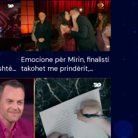
Emocione për Mirin, finalisti
shtë
takohet me prindërit,
tëpinë
vajzën dhe bashkëshorten:
 për
S’kemi ndonjë letër divorci
adh
apo jo?