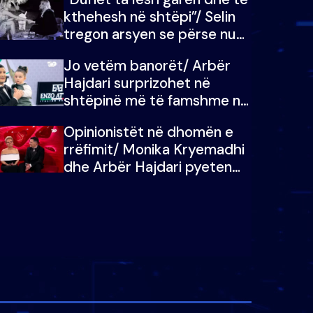
kthehesh në shtëpi”/ Selin
tregon arsyen se përse nuk
e dëgjoi fjalën e së ëmës:
Jo vetëm banorët/ Arbër
Doja ta çoja luftën time deri
Hajdari surprizohet në
në fund
shtëpinë më të famshme në
Shqipëri, opinionisti takohet
Opinionistët në dhomën e
me vajzën e tij
rrëfimit/ Monika Kryemadhi
dhe Arbër Hajdari pyeten
nga Ledion Liço: A do ta
zëvendësonit njëri-tjetrin?