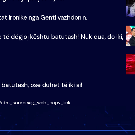
tat ironike nga Genti vazhdonin.
e të dëgjoj kështu batutash! Nuk dua, do iki,
batutash, ose duhet të iki ai!
?utm_source=ig_web_copy_link