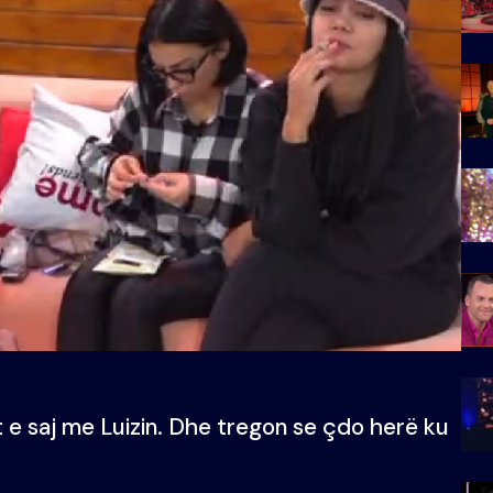
et e saj me Luizin. Dhe tregon se çdo herë ku