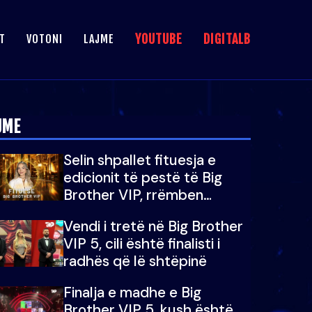
YOUTUBE
DIGITALB
T
VOTONI
LAJME
JME
Selin shpallet fituesja e
edicionit të pestë të Big
Brother VIP, rrëmben
çmimin e madh prej 100
Vendi i tretë në Big Brother
mijë eurosh
VIP 5, cili është finalisti i
radhës që lë shtëpinë
Finalja e madhe e Big
Brother VIP 5, kush është