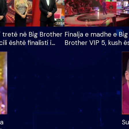
i tretë në Big Brother
Finalja e madhe e Big
cili është finalisti i
Brother VIP 5, kush ë
 që lë shtëpinë
banori i parë që lë sh
dhe humb mundësinë
të fituar çmimin e m
ha
Su