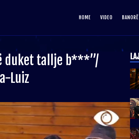
HOME
VIDEO
BANORË
LA
 duket tallje b***”/
ta-Luiz