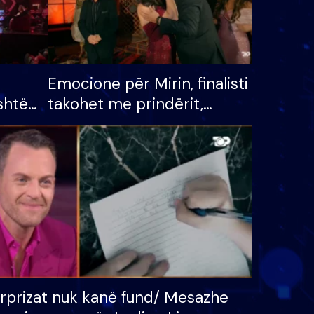
Emocione për Mirin, finalisti
shtë
takohet me prindërit,
tëpinë
vajzën dhe bashkëshorten:
 për
S’kemi ndonjë letër divorci
adh
apo jo?
rprizat nuk kanë fund/ Mesazhe