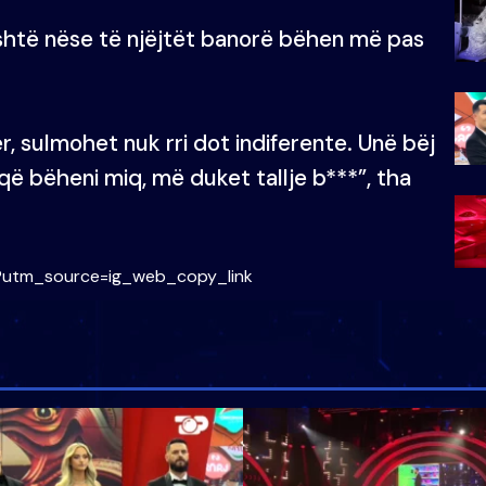
 është nëse të njëjtët banorë bëhen më pas
r, sulmohet nuk rri dot indiferente. Unë bëj
 që bëheni miq, më duket tallje b***”, tha
?utm_source=ig_web_copy_link