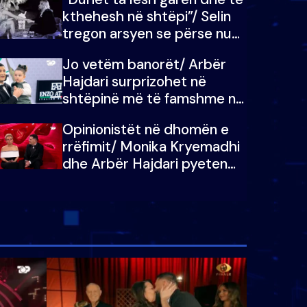
kthehesh në shtëpi”/ Selin
tregon arsyen se përse nuk
e dëgjoi fjalën e së ëmës:
Jo vetëm banorët/ Arbër
Doja ta çoja luftën time deri
Hajdari surprizohet në
në fund
shtëpinë më të famshme në
Shqipëri, opinionisti takohet
Opinionistët në dhomën e
me vajzën e tij
rrëfimit/ Monika Kryemadhi
dhe Arbër Hajdari pyeten
nga Ledion Liço: A do ta
zëvendësonit njëri-tjetrin?