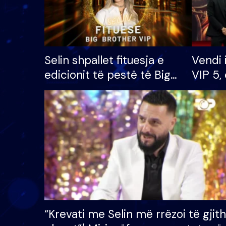
Selin shpallet fituesja e
Vendi 
edicionit të pestë të Big
VIP 5, 
Brother VIP, rrëmben
radhës
çmimin e madh prej 100
mijë eurosh
“Krevati me Selin më rrëzoi të gjit