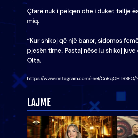
Çfarë nuk i pëlqen dhe i duket tallje
miq.
“Kur shikoj që një banor, sidomos femë
pjesën time. Pastaj nëse iu shikoj juve
Olta.
https://www.instagram.com/reel/CnBqOHTB8FO/
LAJME