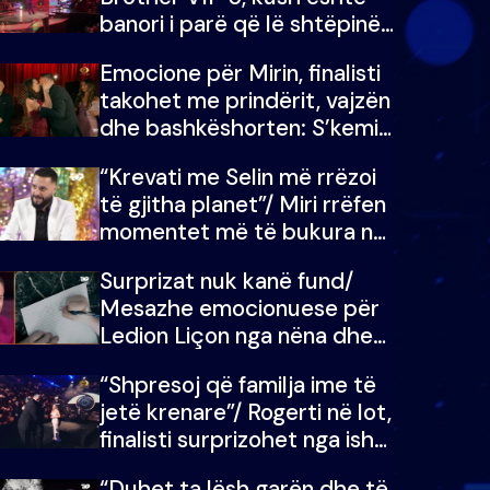
banori i parë që lë shtëpinë
dhe humb mundësinë për të
Emocione për Mirin, finalisti
fituar çmimin e madh
takohet me prindërit, vajzën
dhe bashkëshorten: S’kemi
ndonjë letër divorci apo jo?
“Krevati me Selin më rrëzoi
të gjitha planet”/ Miri rrëfen
momentet më të bukura në
shtëpinë e BB VIP: Do më
Surprizat nuk kanë fund/
mungojë zilja e mëngjesit
Mesazhe emocionuese për
kur…
Ledion Liçon nga nëna dhe
fëmijët e tij, moderatori nuk
“Shpresoj që familja ime të
i mban dot lotët: Nuk
jetë krenare”/ Rogerti në lot,
meritoj…
finalisti surprizohet nga ish-
banorët
“Duhet ta lësh garën dhe të