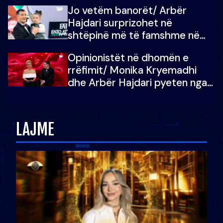
dëgjoi fjalën e së ëmës: Doja ta
Jo vetëm banorët/ Arbër
çoja luftën time deri në fund
Hajdari surprizohet në
shtëpinë më të famshme në
Shqipëri, opinionisti takohet me
Opinionistët në dhomën e
vajzën e tij
rrëfimit/ Monika Kryemadhi
dhe Arbër Hajdari pyeten nga
Ledion Liço: A do ta
zëvendësonit njëri-tjetrin?
LAJME