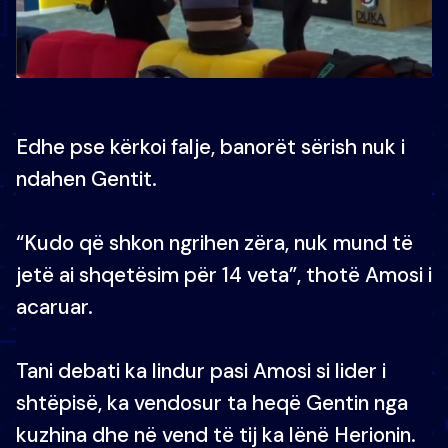
Edhe pse kërkoi falje, banorët sërish nuk i
ndahen Gentit.
“Kudo që shkon ngrihen zëra, nuk mund të
jetë ai shqetësim për 14 veta”, thotë Amosi i
acaruar.
Tani debati ka lindur pasi Amosi si lider i
shtëpisë, ka vendosur ta heqë Gentin nga
kuzhina dhe në vend të tij ka lënë Herionin.