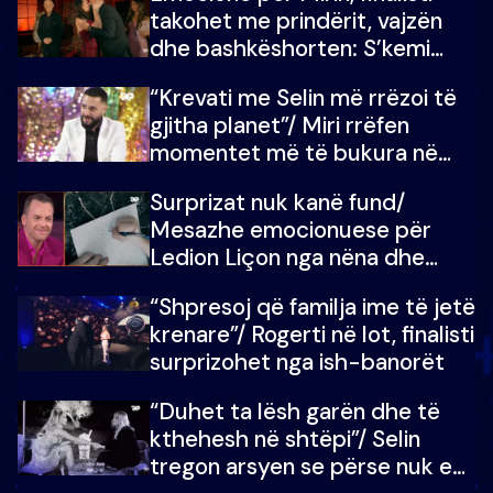
takohet me prindërit, vajzën
dhe bashkëshorten: S’kemi
ndonjë letër divorci apo jo?
“Krevati me Selin më rrëzoi të
gjitha planet”/ Miri rrëfen
momentet më të bukura në
shtëpinë e BB VIP: Do më
Surprizat nuk kanë fund/
mungojë zilja e mëngjesit kur…
Mesazhe emocionuese për
Ledion Liçon nga nëna dhe
fëmijët e tij, moderatori nuk i
“Shpresoj që familja ime të jetë
mban dot lotët: Nuk meritoj…
krenare”/ Rogerti në lot, finalisti
surprizohet nga ish-banorët
“Duhet ta lësh garën dhe të
kthehesh në shtëpi”/ Selin
tregon arsyen se përse nuk e