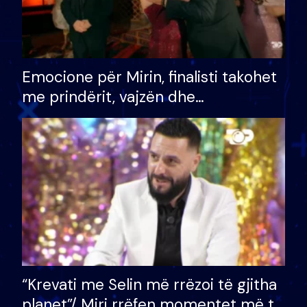
Emocione për Mirin, finalisti takohet
me prindërit, vajzën dhe
bashkëshorten: S’kemi ndonjë letër
divorci apo jo?
“Krevati me Selin më rrëzoi të gjitha
planet”/ Miri rrëfen momentet më të