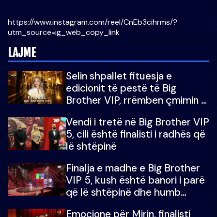
https://www.instagram.com/reel/CnEb3cihrms/?
utm_source=ig_web_copy_link
LAJME
Selin shpallet fituesja e
edicionit të pestë të Big
Brother VIP, rrëmben çmimin e
madh prej 100 mijë eurosh
Vendi i tretë në Big Brother VIP
5, cili është finalisti i radhës që
lë shtëpinë
Finalja e madhe e Big Brother
VIP 5, kush është banori i parë
që lë shtëpinë dhe humb
mundësinë për të fituar
Emocione për Mirin, finalisti
çmimin e madh