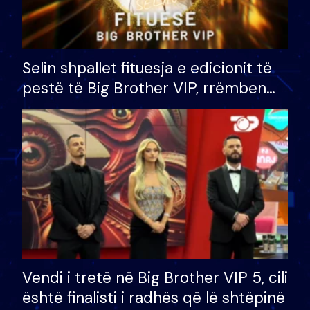
Selin shpallet fituesja e edicionit të
pestë të Big Brother VIP, rrëmben
çmimin e madh prej 100 mijë eurosh
Vendi i tretë në Big Brother VIP 5, cili
është finalisti i radhës që lë shtëpinë