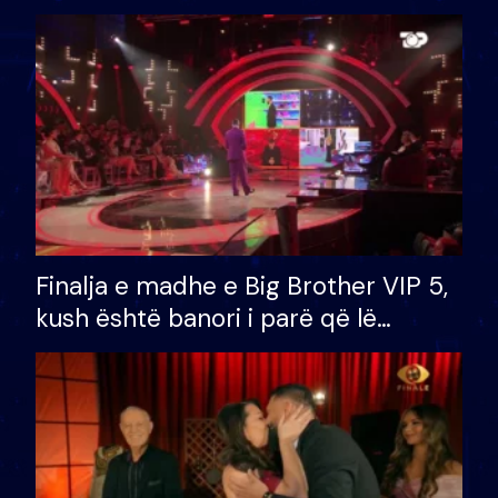
Finalja e madhe e Big Brother VIP 5,
kush është banori i parë që lë
shtëpinë dhe humb mundësinë për
të fituar çmimin e madh