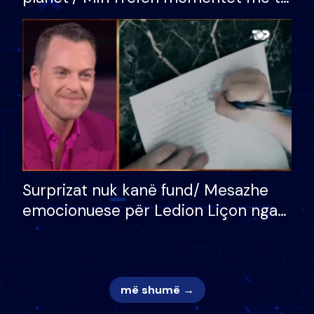
bukura në shtëpinë e BB VIP: Do më
mungojë zilja e mëngjesit kur…
Surprizat nuk kanë fund/ Mesazhe
emocionuese për Ledion Liçon nga
nëna dhe fëmijët e tij, moderatori
nuk i mban dot lotët: Nuk meritoj…
më shumë →