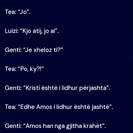
Tea: “Jo”.
Luizi: “Kjo atij, jo ai”.
Genti: “Je xheloz ti?”
Tea: “Po, ky?!”
Genti: “Kristi është i lidhur përjashta”.
Tea: “Edhe Amos i lidhur është jashtë”.
Genti: “Amos han nga gjitha krahët”.