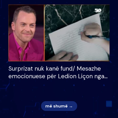
bukura në shtëpinë e BB VIP: Do më
mungojë zilja e mëngjesit kur…
Surprizat nuk kanë fund/ Mesazhe
emocionuese për Ledion Liçon nga
nëna dhe fëmijët e tij, moderatori
nuk i mban dot lotët: Nuk meritoj…
më shumë →