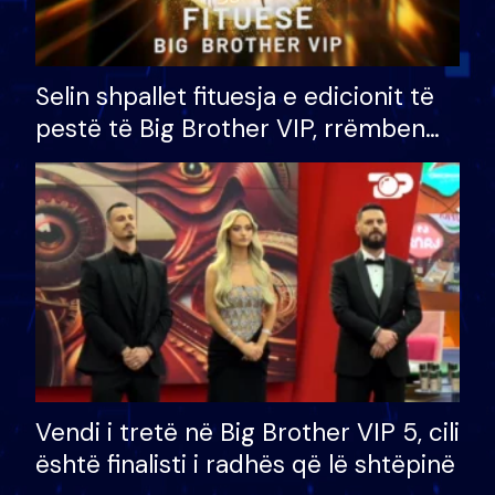
Selin shpallet fituesja e edicionit të
pestë të Big Brother VIP, rrëmben
çmimin e madh prej 100 mijë eurosh
Vendi i tretë në Big Brother VIP 5, cili
është finalisti i radhës që lë shtëpinë