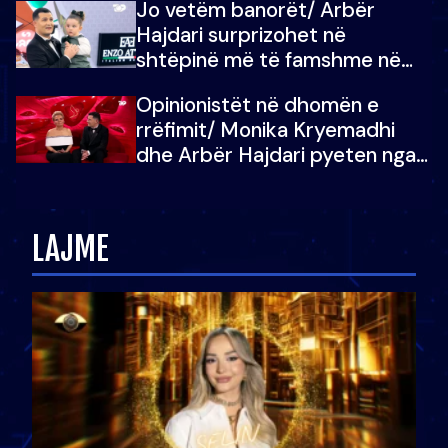
Jo vetëm banorët/ Arbër
çoja luftën time deri në fund
Hajdari surprizohet në
shtëpinë më të famshme në
Shqipëri, opinionisti takohet me
Opinionistët në dhomën e
vajzën e tij
rrëfimit/ Monika Kryemadhi
dhe Arbër Hajdari pyeten nga
Ledion Liço: A do ta
zëvendësonit njëri-tjetrin?
LAJME