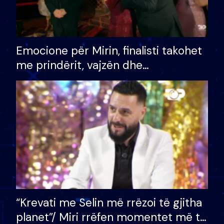
Emocione për Mirin, finalisti takohet
me prindërit, vajzën dhe
bashkëshorten: S’kemi ndonjë letër
divorci apo jo?
“Krevati me Selin më rrëzoi të gjitha
planet”/ Miri rrëfen momentet më të