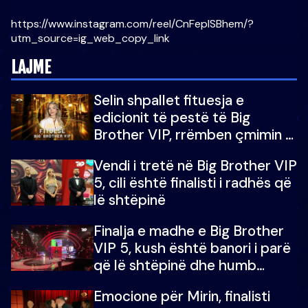
https://www.instagram.com/reel/CnFeplSBhem/?
utm_source=ig_web_copy_link
LAJME
Selin shpallet fituesja e
edicionit të pestë të Big
Brother VIP, rrëmben çmimin e
madh prej 100 mijë eurosh
Vendi i tretë në Big Brother VIP
5, cili është finalisti i radhës që
lë shtëpinë
Finalja e madhe e Big Brother
VIP 5, kush është banori i parë
që lë shtëpinë dhe humb
mundësinë për të fituar
Emocione për Mirin, finalisti
çmimin e madh