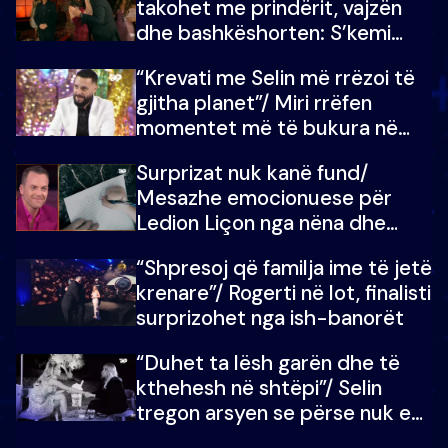
takohet me prindërit, vajzën
dhe bashkëshorten: S’kemi
ndonjë letër divorci apo jo?
“Krevati me Selin më rrëzoi të
gjitha planet”/ Miri rrëfen
momentet më të bukura në
shtëpinë e BB VIP: Do më
Surprizat nuk kanë fund/
mungojë zilja e mëngjesit kur…
Mesazhe emocionuese për
Ledion Liçon nga nëna dhe
fëmijët e tij, moderatori nuk i
“Shpresoj që familja ime të jetë
mban dot lotët: Nuk meritoj…
krenare”/ Rogerti në lot, finalisti
surprizohet nga ish-banorët
“Duhet ta lësh garën dhe të
kthehesh në shtëpi”/ Selin
tregon arsyen se përse nuk e
dëgjoi fjalën e së ëmës: Doja ta