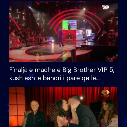
Finalja e madhe e Big Brother VIP 5,
kush është banori i parë që lë
shtëpinë dhe humb mundësinë për
të fituar çmimin e madh