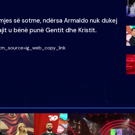
ëmjes së sotme, ndërsa Armaldo nuk dukej
jit u bënë punë Gentit dhe Kristit.
utm_source=ig_web_copy_link