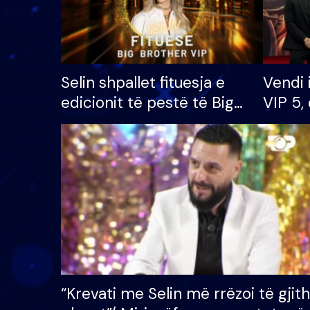
Selin shpallet fituesja e
Vendi 
edicionit të pestë të Big
VIP 5, 
Brother VIP, rrëmben
radhës
çmimin e madh prej 100
mijë eurosh
“Krevati me Selin më rrëzoi të gjit