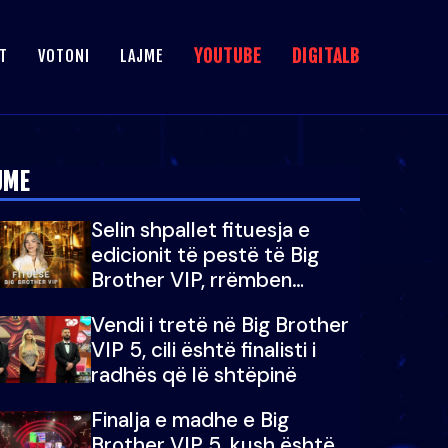
YOUTUBE
DIGITALB
T
VOTONI
LAJME
JME
Selin shpallet fituesja e
edicionit të pestë të Big
Brother VIP, rrëmben
çmimin e madh prej 100
Vendi i tretë në Big Brother
mijë eurosh
VIP 5, cili është finalisti i
radhës që lë shtëpinë
Finalja e madhe e Big
Brother VIP 5, kush është