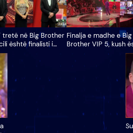
i tretë në Big Brother
Finalja e madhe e Big
cili është finalisti i
Brother VIP 5, kush ë
 që lë shtëpinë
banori i parë që lë sh
dhe humb mundësinë
të fituar çmimin e m
ha
Su