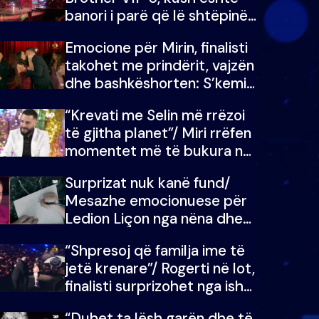
banori i parë që lë shtëpinë
dhe humb mundësinë për të
Emocione për Mirin, finalisti
fituar çmimin e madh
takohet me prindërit, vajzën
dhe bashkëshorten: S’kemi
ndonjë letër divorci apo jo?
“Krevati me Selin më rrëzoi
të gjitha planet”/ Miri rrëfen
momentet më të bukura në
shtëpinë e BB VIP: Do më
Surprizat nuk kanë fund/
mungojë zilja e mëngjesit
Mesazhe emocionuese për
kur…
Ledion Liçon nga nëna dhe
fëmijët e tij, moderatori nuk
“Shpresoj që familja ime të
i mban dot lotët: Nuk
jetë krenare”/ Rogerti në lot,
meritoj…
finalisti surprizohet nga ish-
banorët
“Duhet ta lësh garën dhe të