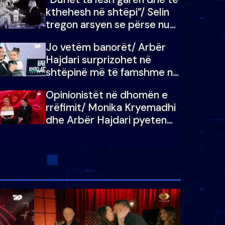
kthehesh në shtëpi”/ Selin
tregon arsyen se përse nuk
e dëgjoi fjalën e së ëmës:
Jo vetëm banorët/ Arbër
Doja ta çoja luftën time deri
Hajdari surprizohet në
në fund
shtëpinë më të famshme në
Shqipëri, opinionisti takohet
Opinionistët në dhomën e
me vajzën e tij
rrëfimit/ Monika Kryemadhi
dhe Arbër Hajdari pyeten
nga Ledion Liço: A do ta
zëvendësonit njëri-tjetrin?