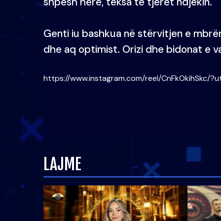
shpesh herë, teksa të tjerët ndjekin.
Genti iu bashkua në stërvitjen e mbr
dhe aq optimist. Orizi dhe bidonat e va
https://www.instagram.com/reel/CnFkOkihSkc/?
LAJME