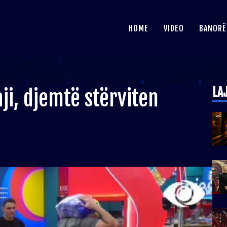
HOME
VIDEO
BANORË
LA
ji, djemtë stërviten