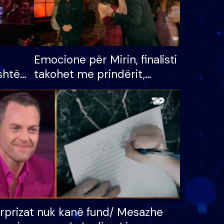
Emocione për Mirin, finalisti
shtë
takohet me prindërit,
tëpinë
vajzën dhe bashkëshorten:
 për
S’kemi ndonjë letër divorci
adh
apo jo?
rprizat nuk kanë fund/ Mesazhe