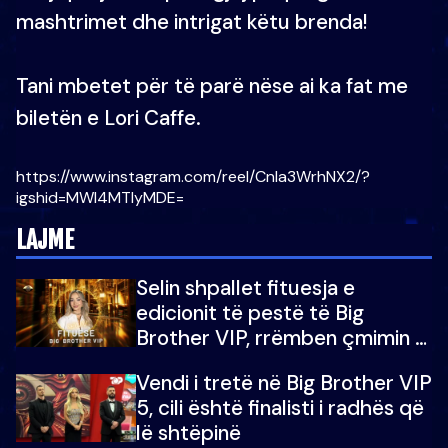
mashtrimet dhe intrigat këtu brenda!
Tani mbetet për të parë nëse ai ka fat me
biletën e Lori Caffe.
https://www.instagram.com/reel/CnIa3WrhNX2/?
igshid=MWI4MTIyMDE=
LAJME
Selin shpallet fituesja e
edicionit të pestë të Big
Brother VIP, rrëmben çmimin e
madh prej 100 mijë eurosh
Vendi i tretë në Big Brother VIP
5, cili është finalisti i radhës që
lë shtëpinë