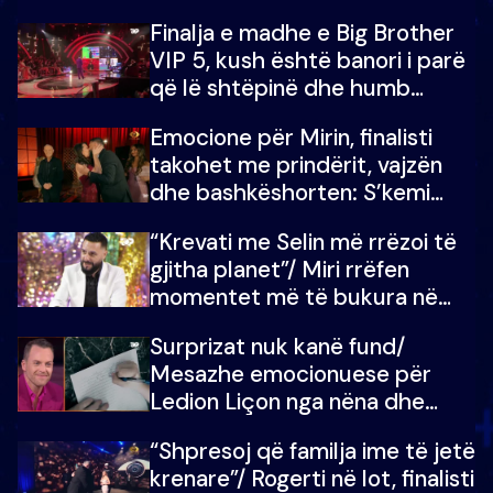
Finalja e madhe e Big Brother
VIP 5, kush është banori i parë
që lë shtëpinë dhe humb
mundësinë për të fituar
Emocione për Mirin, finalisti
çmimin e madh
takohet me prindërit, vajzën
dhe bashkëshorten: S’kemi
ndonjë letër divorci apo jo?
“Krevati me Selin më rrëzoi të
gjitha planet”/ Miri rrëfen
momentet më të bukura në
shtëpinë e BB VIP: Do më
Surprizat nuk kanë fund/
mungojë zilja e mëngjesit kur…
Mesazhe emocionuese për
Ledion Liçon nga nëna dhe
fëmijët e tij, moderatori nuk i
“Shpresoj që familja ime të jetë
mban dot lotët: Nuk meritoj…
krenare”/ Rogerti në lot, finalisti