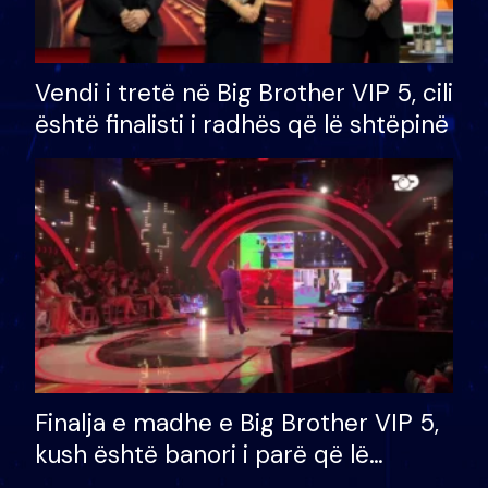
Vendi i tretë në Big Brother VIP 5, cili
është finalisti i radhës që lë shtëpinë
Finalja e madhe e Big Brother VIP 5,
kush është banori i parë që lë
shtëpinë dhe humb mundësinë për