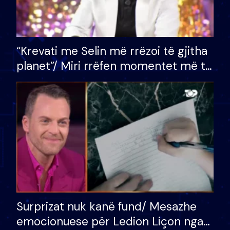
“Krevati me Selin më rrëzoi të gjitha
planet”/ Miri rrëfen momentet më të
bukura në shtëpinë e BB VIP: Do më
mungojë zilja e mëngjesit kur…
Surprizat nuk kanë fund/ Mesazhe
emocionuese për Ledion Liçon nga