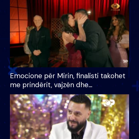
të fituar çmimin e madh
Emocione për Mirin, finalisti takohet
me prindërit, vajzën dhe
bashkëshorten: S’kemi ndonjë letër
divorci apo jo?