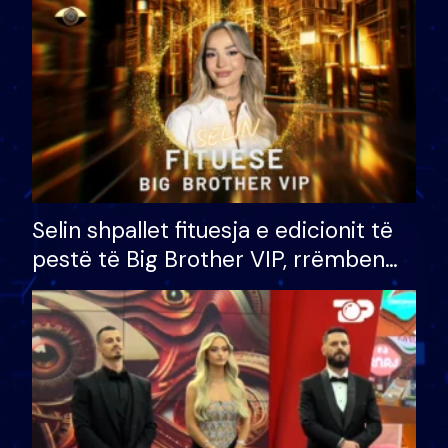
Selin shpallet fituesja e edicionit të
pestë të Big Brother VIP, rrëmben
çmimin e madh prej 100 mijë eurosh