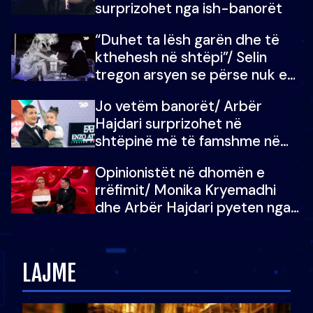
surprizohet nga ish-banorët
“Duhet ta lësh garën dhe të
kthehesh në shtëpi”/ Selin
tregon arsyen se përse nuk e
dëgjoi fjalën e së ëmës: Doja ta
Jo vetëm banorët/ Arbër
çoja luftën time deri në fund
Hajdari surprizohet në
shtëpinë më të famshme në
Shqipëri, opinionisti takohet me
Opinionistët në dhomën e
vajzën e tij
rrëfimit/ Monika Kryemadhi
dhe Arbër Hajdari pyeten nga
Ledion Liço: A do ta
zëvendësonit njëri-tjetrin?
LAJME