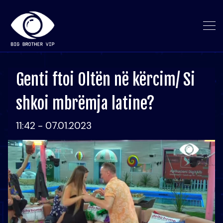
Genti ftoi Oltën në kërcim/ Si
shkoi mbrëmja latine?
11:42 - 07.01.2023