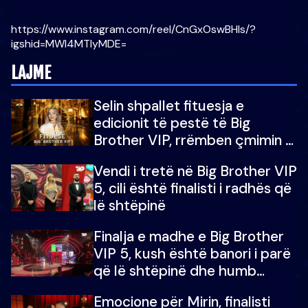
https://www.instagram.com/reel/CnGxOswBHIs/?
igshid=MWI4MTIyMDE=
LAJME
Selin shpallet fituesja e
edicionit të pestë të Big
Brother VIP, rrëmben çmimin e
madh prej 100 mijë eurosh
Vendi i tretë në Big Brother VIP
5, cili është finalisti i radhës që
lë shtëpinë
Finalja e madhe e Big Brother
VIP 5, kush është banori i parë
që lë shtëpinë dhe humb
mundësinë për të fituar
Emocione për Mirin, finalisti
çmimin e madh