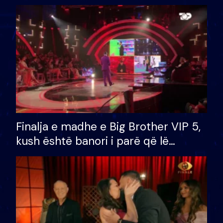
Finalja e madhe e Big Brother VIP 5,
kush është banori i parë që lë
shtëpinë dhe humb mundësinë për
të fituar çmimin e madh