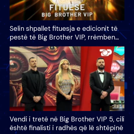
Selin shpallet fituesja e edicionit të
pestë të Big Brother VIP, rrëmben
çmimin e madh prej 100 mijë eurosh
Vendi i tretë në Big Brother VIP 5, cili
është finalisti i radhës që lë shtëpinë