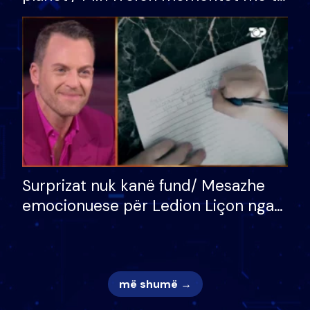
bukura në shtëpinë e BB VIP: Do më
mungojë zilja e mëngjesit kur…
Surprizat nuk kanë fund/ Mesazhe
emocionuese për Ledion Liçon nga
nëna dhe fëmijët e tij, moderatori
nuk i mban dot lotët: Nuk meritoj…
më shumë →