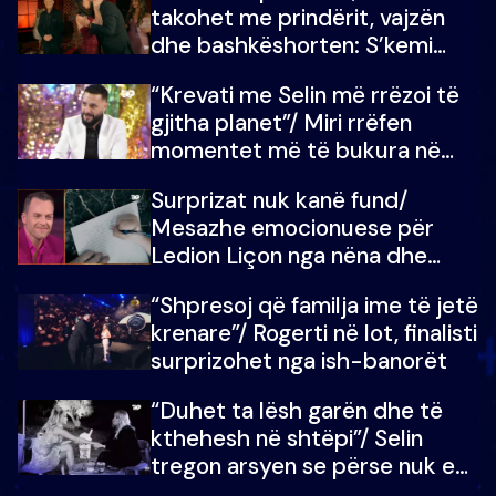
takohet me prindërit, vajzën
dhe bashkëshorten: S’kemi
ndonjë letër divorci apo jo?
“Krevati me Selin më rrëzoi të
gjitha planet”/ Miri rrëfen
momentet më të bukura në
shtëpinë e BB VIP: Do më
Surprizat nuk kanë fund/
mungojë zilja e mëngjesit kur…
Mesazhe emocionuese për
Ledion Liçon nga nëna dhe
fëmijët e tij, moderatori nuk i
“Shpresoj që familja ime të jetë
mban dot lotët: Nuk meritoj…
krenare”/ Rogerti në lot, finalisti
surprizohet nga ish-banorët
“Duhet ta lësh garën dhe të
kthehesh në shtëpi”/ Selin
tregon arsyen se përse nuk e
dëgjoi fjalën e së ëmës: Doja ta