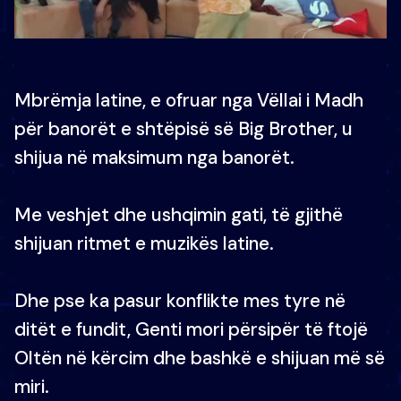
Mbrëmja latine, e ofruar nga Vëllai i Madh
për banorët e shtëpisë së Big Brother, u
shijua në maksimum nga banorët.
Me veshjet dhe ushqimin gati, të gjithë
shijuan ritmet e muzikës latine.
Dhe pse ka pasur konflikte mes tyre në
ditët e fundit, Genti mori përsipër të ftojë
Oltën në kërcim dhe bashkë e shijuan më së
miri.