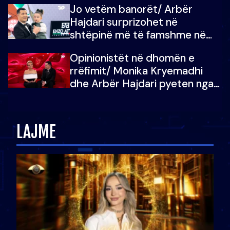
Jo vetëm banorët/ Arbër
çoja luftën time deri në fund
Hajdari surprizohet në
shtëpinë më të famshme në
Shqipëri, opinionisti takohet me
Opinionistët në dhomën e
vajzën e tij
rrëfimit/ Monika Kryemadhi
dhe Arbër Hajdari pyeten nga
Ledion Liço: A do ta
zëvendësonit njëri-tjetrin?
LAJME