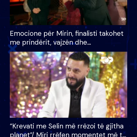
Emocione për Mirin, finalisti takohet
me prindërit, vajzën dhe
bashkëshorten: S’kemi ndonjë letër
divorci apo jo?
“Krevati me Selin më rrëzoi të gjitha
planet”/ Miri rrëfen momentet më të