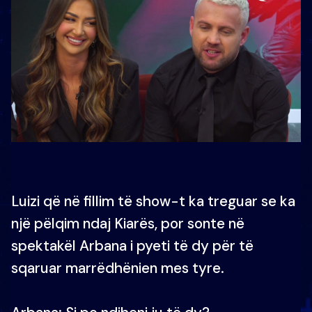
Luizi që në fillim të show-t ka treguar se ka
një pëlqim ndaj Kiarës, por sonte në
spektakël Arbana i pyeti të dy për të
sqaruar marrëdhënien mes tyre.