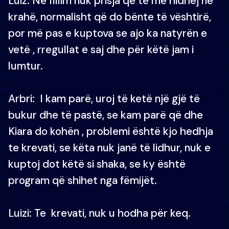
Luiz: Në fillim nuk prisja që të më hidhej në
krahë, normalisht që do bënte të vështirë,
por më pas e kuptova se ajo ka natyrën e
vetë , rregullat e saj dhe për këtë jam i
lumtur.
Arbri: I kam parë, uroj të ketë një gjë të
bukur dhe të pastë, se kam parë që dhe
Kiara do kohën , problemi është kjo hedhja
te krevati, se këta nuk janë të lidhur, nuk e
kuptoj dot këtë si shaka, se ky është
program që shihet nga fëmijët.
Luizi: Te krevati, nuk u hodha për keq.