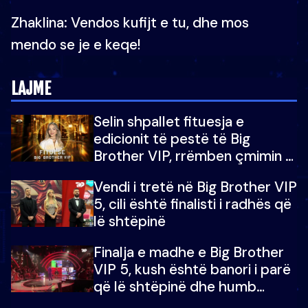
Zhaklina: Vendos kufijt e tu, dhe mos
mendo se je e keqe!
LAJME
Selin shpallet fituesja e
edicionit të pestë të Big
Brother VIP, rrëmben çmimin e
madh prej 100 mijë eurosh
Vendi i tretë në Big Brother VIP
5, cili është finalisti i radhës që
lë shtëpinë
Finalja e madhe e Big Brother
VIP 5, kush është banori i parë
që lë shtëpinë dhe humb
mundësinë për të fituar