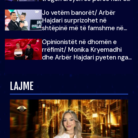
dëgjoi fjalën e së ëmës: Doja ta
Jo vetëm banorët/ Arbër
çoja luftën time deri në fund
Hajdari surprizohet në
shtëpinë më të famshme në
Shqipëri, opinionisti takohet me
Opinionistët në dhomën e
vajzën e tij
rrëfimit/ Monika Kryemadhi
dhe Arbër Hajdari pyeten nga
Ledion Liço: A do ta
zëvendësonit njëri-tjetrin?
LAJME