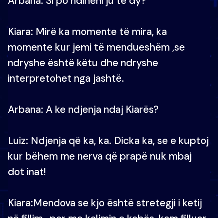
Arbana: Si po ndiheni ju të dy?
Kiara: Mirë ka momente të mira, ka
momente kur jemi të mendueshëm ,se
ndryshe është këtu dhe ndryshe
interpretohet nga jashtë.
Arbana: A ke ndjenja ndaj Kiarës?
Luiz: Ndjenja që ka, ka. Dicka ka, se e kuptoj
kur bëhem me nerva që prapë nuk mbaj
dot inat!
Kiara:Mendova se kjo është stretegji i ketij