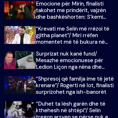
Emocione për Mirin, finalisti
çmimin e madh
takohet me prindërit, vajzën
dhe bashkëshorten: S’kemi
ndonjë letër divorci apo jo?
“Krevati me Selin më rrëzoi të
gjitha planet”/ Miri rrëfen
momentet më të bukura në
shtëpinë e BB VIP: Do më
Surprizat nuk kanë fund/
mungojë zilja e mëngjesit kur…
Mesazhe emocionuese për
Ledion Liçon nga nëna dhe
fëmijët e tij, moderatori nuk i
“Shpresoj që familja ime të jetë
mban dot lotët: Nuk meritoj…
krenare”/ Rogerti në lot, finalisti
surprizohet nga ish-banorët
“Duhet ta lësh garën dhe të
kthehesh në shtëpi”/ Selin
tregon arsyen se përse nuk e