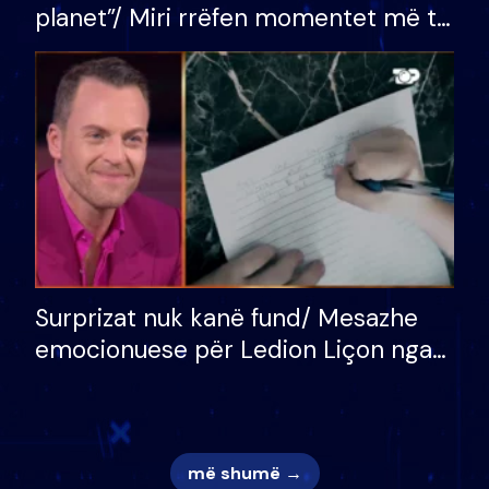
planet”/ Miri rrëfen momentet më të
bukura në shtëpinë e BB VIP: Do më
mungojë zilja e mëngjesit kur…
Surprizat nuk kanë fund/ Mesazhe
emocionuese për Ledion Liçon nga
nëna dhe fëmijët e tij, moderatori
nuk i mban dot lotët: Nuk meritoj…
më shumë →