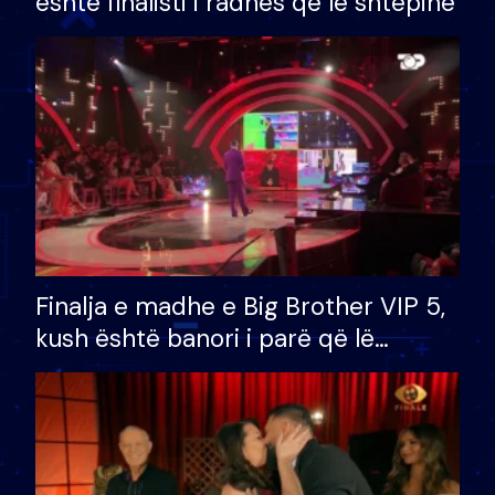
është finalisti i radhës që lë shtëpinë
Finalja e madhe e Big Brother VIP 5,
kush është banori i parë që lë
shtëpinë dhe humb mundësinë për
të fituar çmimin e madh