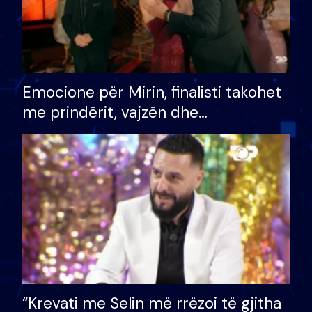
Emocione për Mirin, finalisti takohet
me prindërit, vajzën dhe
bashkëshorten: S’kemi ndonjë letër
divorci apo jo?
“Krevati me Selin më rrëzoi të gjitha