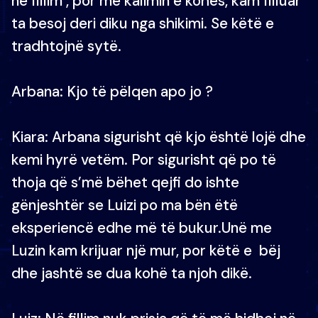
në fillim , por me kalimin e kohës, kam filluar
ta besoj deri diku nga shikimi. Se këtë e
tradhtojnë sytë.
Arbana: Kjo të pëlqen apo jo ?
Kiara: Arbana sigurisht që kjo është lojë dhe
kemi hyrë vetëm. Por sigurisht që po të
thoja që s’më bëhet qejfi do ishte
gënjeshtër se Luizi po ma bën ëtë
eksperiencë edhe më të bukur.Unë me
Luzin kam krijuar një mur, por këtë e bëj
dhe jashtë se dua kohë ta njoh dikë.