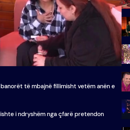
 banorët të mbajnë fillimisht vetëm anën e
ë ishte i ndryshëm nga çfarë pretendon