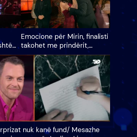
Emocione për Mirin, finalisti
shtë
takohet me prindërit,
tëpinë
vajzën dhe bashkëshorten:
 për
S’kemi ndonjë letër divorci
adh
apo jo?
rprizat nuk kanë fund/ Mesazhe