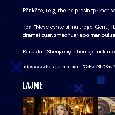
Për këtë, të gjithë po presin “prime” 
Tea: “Nëse është si ma tregoi Genti, i 
dramatizuar, zmadhuar apo manipuluar 
Ronaldo: “Shenja siç e bëri ajo, nuk m
https://www.instagram.com/reel/CnHwlZRhQ8m
LAJME