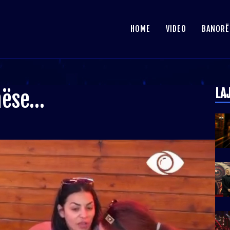
HOME
VIDEO
BANORË
LA
 nëse…