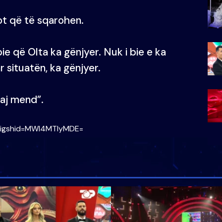
sot që të sqarohen.
bie që Olta ka gënjyer. Nuk i bie e ka
situatën, ka gënjyer.
baj mend”.
/?igshid=MWI4MTIyMDE=