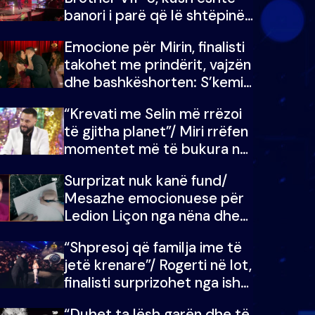
banori i parë që lë shtëpinë
dhe humb mundësinë për të
Emocione për Mirin, finalisti
fituar çmimin e madh
takohet me prindërit, vajzën
dhe bashkëshorten: S’kemi
ndonjë letër divorci apo jo?
“Krevati me Selin më rrëzoi
të gjitha planet”/ Miri rrëfen
momentet më të bukura në
shtëpinë e BB VIP: Do më
Surprizat nuk kanë fund/
mungojë zilja e mëngjesit
Mesazhe emocionuese për
kur…
Ledion Liçon nga nëna dhe
fëmijët e tij, moderatori nuk
“Shpresoj që familja ime të
i mban dot lotët: Nuk
jetë krenare”/ Rogerti në lot,
meritoj…
finalisti surprizohet nga ish-
banorët
“Duhet ta lësh garën dhe të