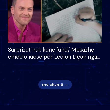
Surprizat nuk kanë fund/ Mesazhe
emocionuese për Ledion Liçon nga
nëna dhe fëmijët e tij, moderatori
nuk i mban dot lotët: Nuk meritoj…
më shumë →