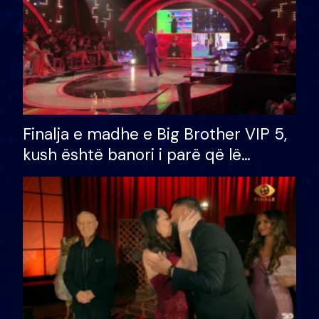
Finalja e madhe e Big Brother VIP 5,
kush është banori i parë që lë
shtëpinë dhe humb mundësinë për
të fituar çmimin e madh