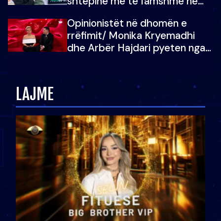
shtëpinë më të famshme në
Shqipëri, opinionisti takohet me
Opinionistët në dhomën e
vajzën e tij
rrëfimit/ Monika Kryemadhi
dhe Arbër Hajdari pyeten nga
Ledion Liço: A do ta
zëvendësonit njëri-tjetrin?
LAJME