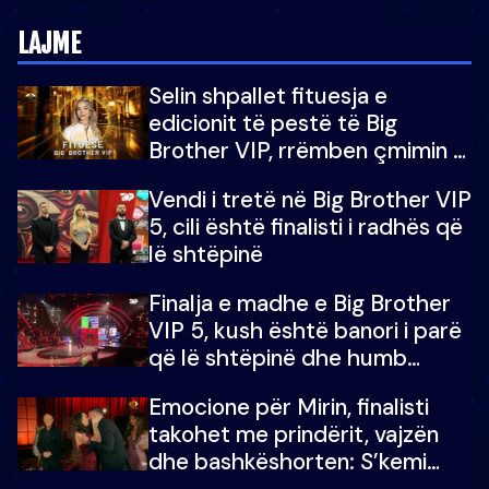
LAJME
Selin shpallet fituesja e
edicionit të pestë të Big
Brother VIP, rrëmben çmimin e
madh prej 100 mijë eurosh
Vendi i tretë në Big Brother VIP
5, cili është finalisti i radhës që
lë shtëpinë
Finalja e madhe e Big Brother
VIP 5, kush është banori i parë
që lë shtëpinë dhe humb
mundësinë për të fituar
Emocione për Mirin, finalisti
çmimin e madh
takohet me prindërit, vajzën
dhe bashkëshorten: S’kemi
ndonjë letër divorci apo jo?