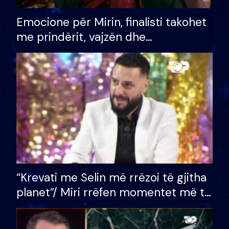
Emocione për Mirin, finalisti takohet
me prindërit, vajzën dhe
bashkëshorten: S’kemi ndonjë letër
divorci apo jo?
“Krevati me Selin më rrëzoi të gjitha
planet”/ Miri rrëfen momentet më të
bukura në shtëpinë e BB VIP: Do më
mungojë zilja e mëngjesit kur…