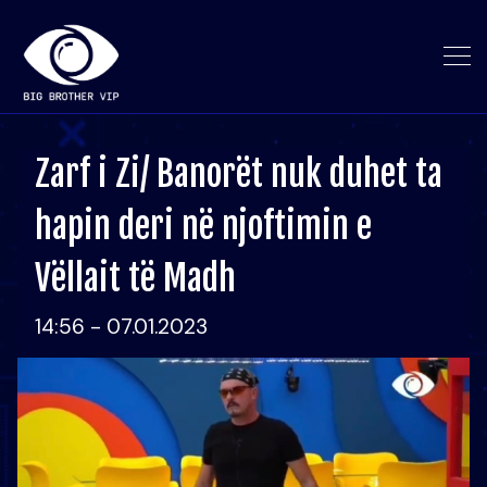
Zarf i Zi/ Banorët nuk duhet ta
hapin deri në njoftimin e
Vëllait të Madh
14:56 - 07.01.2023