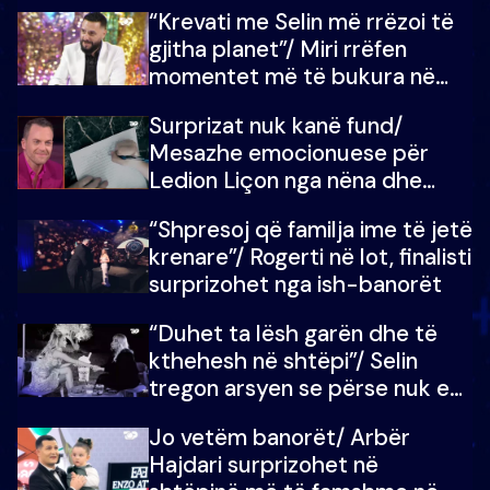
“Krevati me Selin më rrëzoi të
gjitha planet”/ Miri rrëfen
momentet më të bukura në
shtëpinë e BB VIP: Do më
Surprizat nuk kanë fund/
mungojë zilja e mëngjesit kur…
Mesazhe emocionuese për
Ledion Liçon nga nëna dhe
fëmijët e tij, moderatori nuk i
“Shpresoj që familja ime të jetë
mban dot lotët: Nuk meritoj…
krenare”/ Rogerti në lot, finalisti
surprizohet nga ish-banorët
“Duhet ta lësh garën dhe të
kthehesh në shtëpi”/ Selin
tregon arsyen se përse nuk e
dëgjoi fjalën e së ëmës: Doja ta
Jo vetëm banorët/ Arbër
çoja luftën time deri në fund
Hajdari surprizohet në