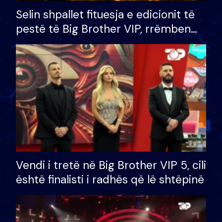
Selin shpallet fituesja e edicionit të
pestë të Big Brother VIP, rrëmben
çmimin e madh prej 100 mijë eurosh
Vendi i tretë në Big Brother VIP 5, cili
është finalisti i radhës që lë shtëpinë