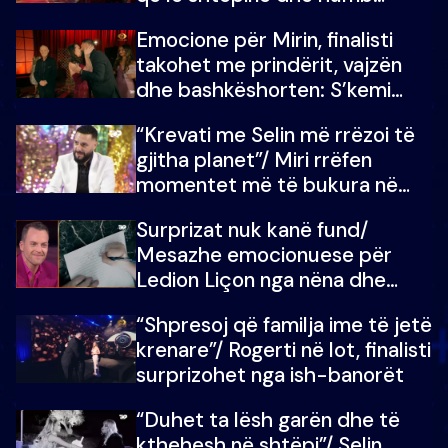
mundësinë për të fituar
Emocione për Mirin, finalisti
çmimin e madh
takohet me prindërit, vajzën
dhe bashkëshorten: S’kemi
ndonjë letër divorci apo jo?
“Krevati me Selin më rrëzoi të
gjitha planet”/ Miri rrëfen
momentet më të bukura në
shtëpinë e BB VIP: Do më
Surprizat nuk kanë fund/
mungojë zilja e mëngjesit kur…
Mesazhe emocionuese për
Ledion Liçon nga nëna dhe
fëmijët e tij, moderatori nuk i
“Shpresoj që familja ime të jetë
mban dot lotët: Nuk meritoj…
krenare”/ Rogerti në lot, finalisti
surprizohet nga ish-banorët
“Duhet ta lësh garën dhe të
kthehesh në shtëpi”/ Selin