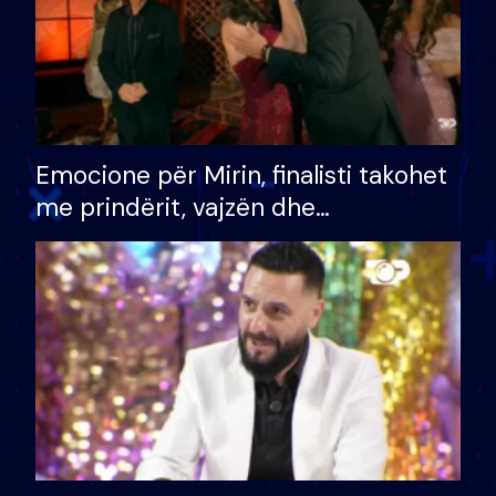
Emocione për Mirin, finalisti takohet
me prindërit, vajzën dhe
bashkëshorten: S’kemi ndonjë letër
divorci apo jo?