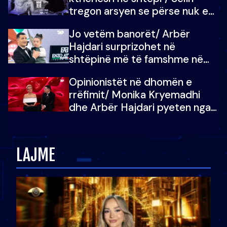
tregon arsyen se përse nuk e
dëgjoi fjalën e së ëmës: Doja ta
Jo vetëm banorët/ Arbër
çoja luftën time deri në fund
Hajdari surprizohet në
shtëpinë më të famshme në
Shqipëri, opinionisti takohet me
Opinionistët në dhomën e
vajzën e tij
rrëfimit/ Monika Kryemadhi
dhe Arbër Hajdari pyeten nga
Ledion Liço: A do ta
zëvendësonit njëri-tjetrin?
LAJME