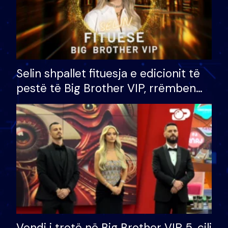
Selin shpallet fituesja e edicionit të
pestë të Big Brother VIP, rrëmben
çmimin e madh prej 100 mijë eurosh
Vendi i tretë në Big Brother VIP 5, cili