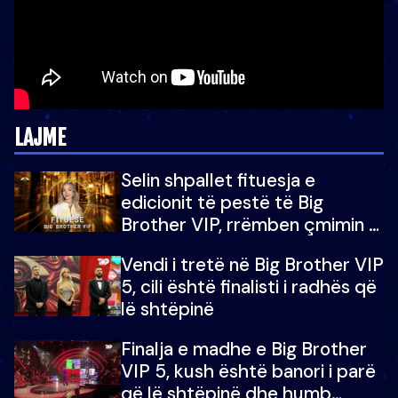
LAJME
Selin shpallet fituesja e
edicionit të pestë të Big
Brother VIP, rrëmben çmimin e
madh prej 100 mijë eurosh
Vendi i tretë në Big Brother VIP
5, cili është finalisti i radhës që
lë shtëpinë
Finalja e madhe e Big Brother
VIP 5, kush është banori i parë
që lë shtëpinë dhe humb