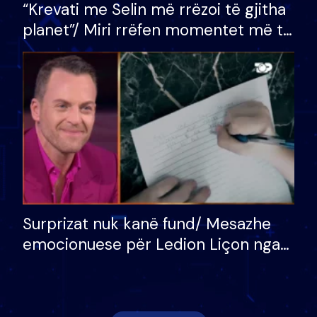
“Krevati me Selin më rrëzoi të gjitha
planet”/ Miri rrëfen momentet më të
bukura në shtëpinë e BB VIP: Do më
mungojë zilja e mëngjesit kur…
Surprizat nuk kanë fund/ Mesazhe
emocionuese për Ledion Liçon nga
nëna dhe fëmijët e tij, moderatori
nuk i mban dot lotët: Nuk meritoj…