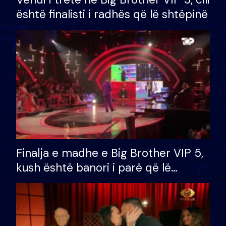
është finalisti i radhës që lë shtëpinë
Finalja e madhe e Big Brother VIP 5,
kush është banori i parë që lë
shtëpinë dhe humb mundësinë për
të fituar çmimin e madh