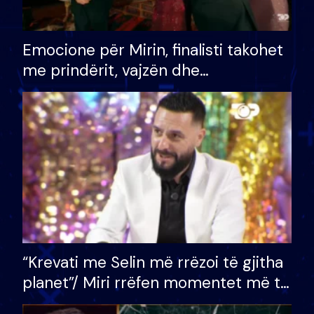
Emocione për Mirin, finalisti takohet
me prindërit, vajzën dhe
bashkëshorten: S’kemi ndonjë letër
divorci apo jo?
“Krevati me Selin më rrëzoi të gjitha
planet”/ Miri rrëfen momentet më të
bukura në shtëpinë e BB VIP: Do më