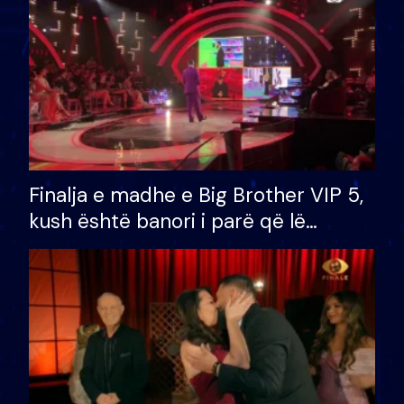
Finalja e madhe e Big Brother VIP 5,
kush është banori i parë që lë
shtëpinë dhe humb mundësinë për
të fituar çmimin e madh