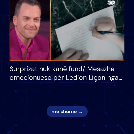
mungojë zilja e mëngjesit kur…
Surprizat nuk kanë fund/ Mesazhe
emocionuese për Ledion Liçon nga
nëna dhe fëmijët e tij, moderatori
nuk i mban dot lotët: Nuk meritoj…
më shumë →