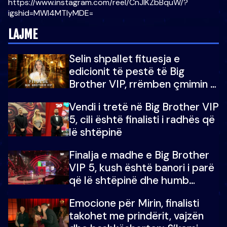
https://www.instagram.com/reel/CnJlKZbBquW/?
igshid=MWI4MTIyMDE=
LAJME
Selin shpallet fituesja e
edicionit të pestë të Big
Brother VIP, rrëmben çmimin e
madh prej 100 mijë eurosh
Vendi i tretë në Big Brother VIP
5, cili është finalisti i radhës që
lë shtëpinë
Finalja e madhe e Big Brother
VIP 5, kush është banori i parë
që lë shtëpinë dhe humb
mundësinë për të fituar
Emocione për Mirin, finalisti
çmimin e madh
takohet me prindërit, vajzën