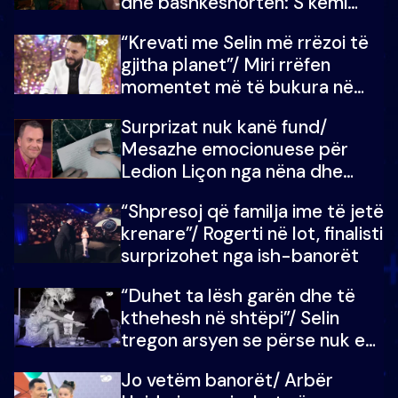
dhe bashkëshorten: S’kemi
ndonjë letër divorci apo jo?
“Krevati me Selin më rrëzoi të
gjitha planet”/ Miri rrëfen
momentet më të bukura në
shtëpinë e BB VIP: Do më
Surprizat nuk kanë fund/
mungojë zilja e mëngjesit kur…
Mesazhe emocionuese për
Ledion Liçon nga nëna dhe
fëmijët e tij, moderatori nuk i
“Shpresoj që familja ime të jetë
mban dot lotët: Nuk meritoj…
krenare”/ Rogerti në lot, finalisti
surprizohet nga ish-banorët
“Duhet ta lësh garën dhe të
kthehesh në shtëpi”/ Selin
tregon arsyen se përse nuk e
dëgjoi fjalën e së ëmës: Doja ta
Jo vetëm banorët/ Arbër
çoja luftën time deri në fund