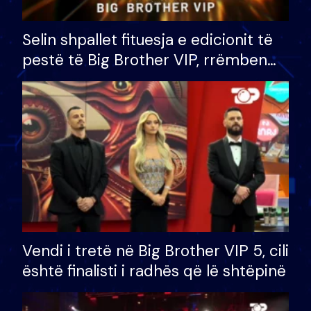
Selin shpallet fituesja e edicionit të
pestë të Big Brother VIP, rrëmben
çmimin e madh prej 100 mijë eurosh
Vendi i tretë në Big Brother VIP 5, cili
është finalisti i radhës që lë shtëpinë