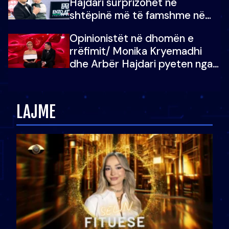
Hajdari surprizohet në
shtëpinë më të famshme në
Shqipëri, opinionisti takohet me
Opinionistët në dhomën e
vajzën e tij
rrëfimit/ Monika Kryemadhi
dhe Arbër Hajdari pyeten nga
Ledion Liço: A do ta
zëvendësonit njëri-tjetrin?
LAJME