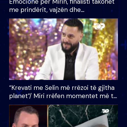
Emocione për Mirin, finalisti takohet
me prindërit, vajzën dhe
bashkëshorten: S’kemi ndonjë letër
divorci apo jo?
“Krevati me Selin më rrëzoi të gjitha
planet”/ Miri rrëfen momentet më të
bukura në shtëpinë e BB VIP: Do më
mungojë zilja e mëngjesit kur…