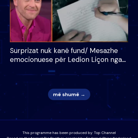
Surprizat nuk kanë fund/ Mesazhe
emocionuese për Ledion Liçon nga
nëna dhe fëmijët e tij, moderatori
nuk i mban dot lotët: Nuk meritoj…
më shumë →
This programme has been produced by:
Top Channel