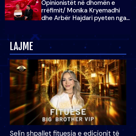
Opinionistët në dhomën e
vajzën e tij
rrëfimit/ Monika Kryemadhi
dhe Arbër Hajdari pyeten nga
Ledion Liço: A do ta
zëvendësonit njëri-tjetrin?
LAJME
Selin shpallet fituesja e edicionit të