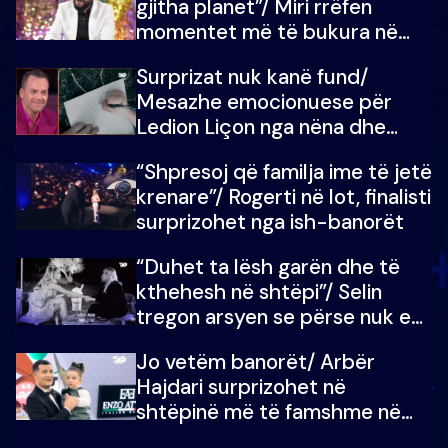
gjitha planet”/ Miri rrëfen
momentet më të bukura në
shtëpinë e BB VIP: Do më
Surprizat nuk kanë fund/
mungojë zilja e mëngjesit kur…
Mesazhe emocionuese për
Ledion Liçon nga nëna dhe
fëmijët e tij, moderatori nuk i
“Shpresoj që familja ime të jetë
mban dot lotët: Nuk meritoj…
krenare”/ Rogerti në lot, finalisti
surprizohet nga ish-banorët
“Duhet ta lësh garën dhe të
kthehesh në shtëpi”/ Selin
tregon arsyen se përse nuk e
dëgjoi fjalën e së ëmës: Doja ta
Jo vetëm banorët/ Arbër
çoja luftën time deri në fund
Hajdari surprizohet në
shtëpinë më të famshme në
Shqipëri, opinionisti takohet me