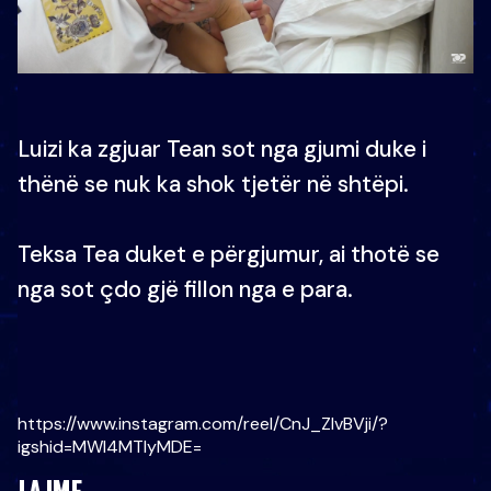
Luizi ka zgjuar Tean sot nga gjumi duke i
thënë se nuk ka shok tjetër në shtëpi.
Teksa Tea duket e përgjumur, ai thotë se
nga sot çdo gjë fillon nga e para.
https://www.instagram.com/reel/CnJ_ZIvBVji/?
igshid=MWI4MTIyMDE=