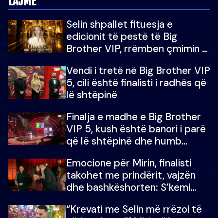
LAJME
Selin shpallet fituesja e
edicionit të pestë të Big
Brother VIP, rrëmben çmimin e
madh prej 100 mijë eurosh
Vendi i tretë në Big Brother VIP
5, cili është finalisti i radhës që
lë shtëpinë
Finalja e madhe e Big Brother
VIP 5, kush është banori i parë
që lë shtëpinë dhe humb
mundësinë për të fituar
Emocione për Mirin, finalisti
çmimin e madh
takohet me prindërit, vajzën
dhe bashkëshorten: S’kemi
ndonjë letër divorci apo jo?
“Krevati me Selin më rrëzoi të