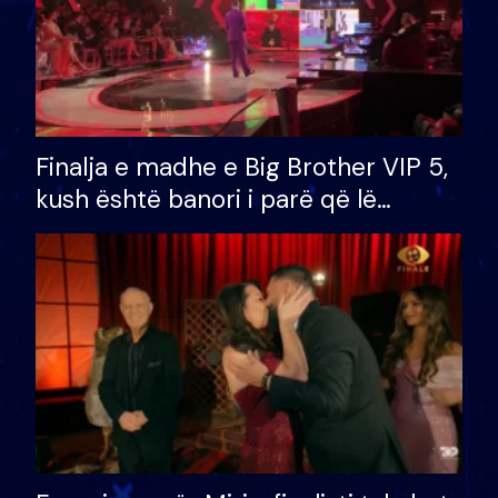
Finalja e madhe e Big Brother VIP 5,
kush është banori i parë që lë
shtëpinë dhe humb mundësinë për
të fituar çmimin e madh